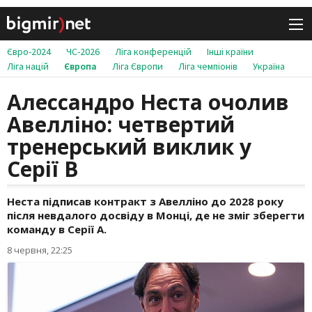
Євро-2024
ЧС-2026
Ліга конференцій
Інші країни
Ліга націй
Європа
Ліга Європи
Ліга чемпіонів
Україна
Алессандро Неста очолив
Авелліно: четвертий
тренерський виклик у
Серії B
Неста підписав контракт з Авелліно до 2028 року
після невдалого досвіду в Монці, де не зміг зберегти
команду в Серії А.
8 червня, 22:25