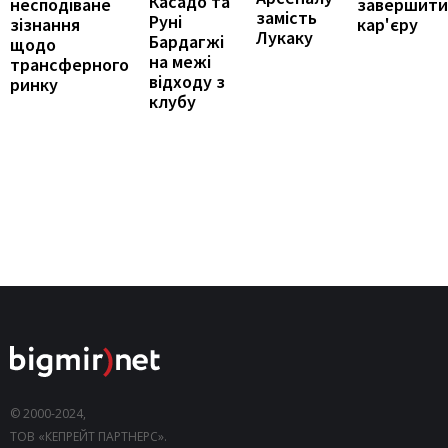
Касадо та
несподіване
завершити
замість
Руні
зізнання
кар'єру
Лукаку
Бардагжі
щодо
на межі
трансферного
відходу з
ринку
клубу
© 2000-2024,
ТОВ «КЕПРЕЙТ ПАРТНЕРС».