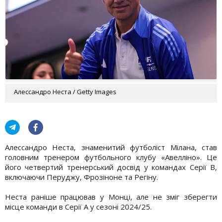
Алессандро Неста / Getty Images
Алессандро Неста, знаменитий футболіст Мілана, став
головним тренером футбольного клубу «Авелліно». Це
його четвертий тренерський досвід у командах Серії B,
включаючи Перуджу, Фрозіноне та Регіну.
Неста раніше працював у Монці, але не зміг зберегти
місце команди в Серії А у сезоні 2024/25.