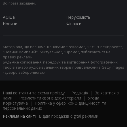
Всі права захищені.
Афіша
Нерухомість
Новини
Фінанси
Матеріали, що позначені знаками "Реклама", "PR", "Спецпроект",
"Новини компаній", "Актуально", "Промо", публікуються на
правах реклами.
Будь-яке копіювання, передрук та відтворення фотографічних
творів та/або аудіовізуальних творів правовласника Getty Images
- суворо забороняється.
Наші контакти та схема проїзду
|
Редакція
|
Зв'язатися з
нами
|
Розмістити свої відеоматеріали
|
Угода
Користувача
|
Політика у сфері конфіденційності та
персональних даних
Реклама на сайті:
Відділ продажів digital реклами