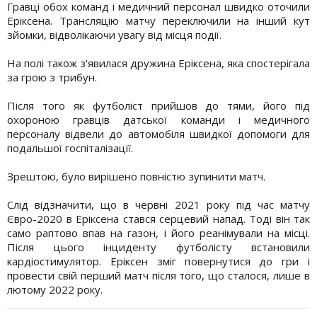
Гравці обох команд і медичний персонал швидко оточили
Еріксена. Трансляцію матчу переключили на інший кут
зйомки, відволікаючи увагу від місця події.
На полі також з'явилася дружина Еріксена, яка спостерігала
за грою з трибун.
Після того як футболіст прийшов до тями, його під
охороною гравців датської команди і медичного
персоналу відвели до автомобіля швидкої допомоги для
подальшої госпіталізації.
Зрештою, було вирішено повністю зупинити матч.
Слід відзначити, що в червні 2021 року під час матчу
Євро-2020 в Еріксена стався серцевий напад. Тоді він так
само раптово впав на газон, і його реанімували на місці.
Після цього інциденту футболісту встановили
кардіостимулятор. Еріксен зміг повернутися до гри і
провести свій перший матч після того, що сталося, лише в
лютому 2022 року.