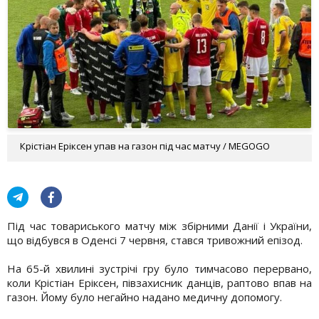
Крістіан Еріксен упав на газон під час матчу / MEGOGO
Під час товариського матчу між збірними Данії і України,
що відбувся в Оденсі 7 червня, стався тривожний епізод.
На 65-й хвилині зустрічі гру було тимчасово перервано,
коли Крістіан Еріксен, півзахисник данців, раптово впав на
газон. Йому було негайно надано медичну допомогу.