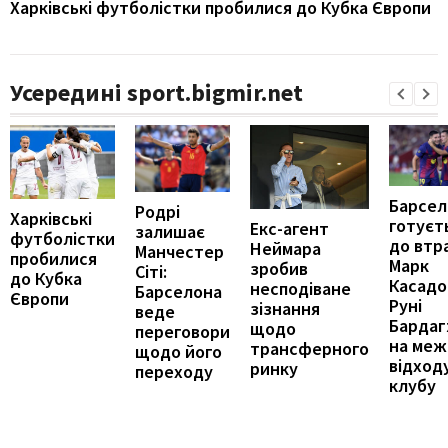
Харківські футболістки пробилися до Кубка Європи
Усередині sport.bigmir.net
Барсел
Родрі
Харківські
готуєт
Екс-агент
залишає
футболістки
до втр
Неймара
Манчестер
пробилися
Марк
зробив
Сіті:
до Кубка
Касадо
несподіване
Барселона
Європи
Руні
зізнання
веде
Бардаг
щодо
переговори
на меж
трансферного
щодо його
відход
ринку
переходу
клубу