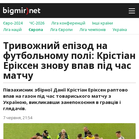
Євро-2024
ЧС-2026
Ліга конференцій
Інші країни
Ліга націй
Європа
Ліга Європи
Ліга чемпіонів
Україна
Тривожний епізод на
футбольному полі: Крістіан
Еріксен знову впав під час
матчу
Півзахисник збірної Данії Крістіан Еріксен раптово
впав на газон під час товариського матчу з
Україною, викликавши занепокоєння в гравців і
глядачів.
7 червня, 21:54