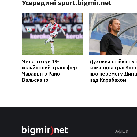
Усередині sport.bigmir.net
Челсі готує 19-
Духовна стійкість і
мільйонний трансфер
командна гра: Кост
Чаваррії з Райо
про перемогу Дин
Вальєкано
над Карабахом
Афіша