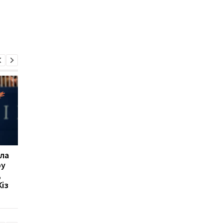
ла
Мікі ван де Вен
Мілан відхиляє
ру
залишається в
пропозицію
,
Тоттенгемі, відмовивши
Галатасарая: Леан
із
Ліверпулю і Барселоні
коштує 50 мільйонів
євро!