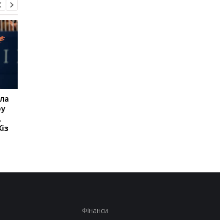
ла
Мікі ван де Вен
Мілан відхиляє
ру
залишається в
пропозицію
,
Тоттенгемі, відмовивши
Галатасарая: Леан
із
Ліверпулю і Барселоні
коштує 50 мільйонів
євро!
Фінанси