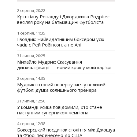
2 серпня, 20:22
Кріштіану Роналду і Джорджина Родрігес:
весілля року на батьківщині футболіста
1 серпня, 11:35
Гвоздик: Найвидатнішим боксером усіх
часів є Рей Робінсон, а не Алі
31 липня, 20:25
Михайло Мудрик: Скасування
дискваліфікації — новий крок у моїй кар'єрі
2 серпня, 14:35
Мудрик готовий повернутися у великий
футбол: думка колишнього тренера
31 липня, 12:50
У команді Усика повідомили, хто стане
наступним суперником чемпіона
4 серпня, 12:38
Боксерський поєдинок століття між Джошуа
та Ф'юрі перенесено до США