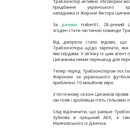
Трабзонспор активно обговорює мо
придбання українського кра
нападника із Жирони Віктора Циганк
За
даними
Haber61, 28-річний Ц
згоден стати частиною команди Тра
Від джерела стало відомо, що 
Трабзонспора щодо зарплати, яка
Амстердама. У зв'язку із цим агент
Циганкова немає перешкод для пер
Тепер перед Трабзонспором постал
Жироною за українського футболіс
приблизно 10 мільйонів євро.
У поточному сезоні Циганков провів 
сім голів і зробивши п'ять гольових 
Слід відзначити, що раніше Трабзо
Зубкова в грецький АЕК, а т
Маліновського із Дженоа.