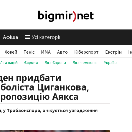
Афіша
Усі категорії
Хокей
Теніс
ММА
Авто
Кіберспорт
Екстрім
І
Ліга націй
Європа
Ліга Європи
Ліга чемпіонів
Україна
ден придбати
тболіста Циганкова,
ропозицію Аякса
д у Трабзонспора, очікується узгодження