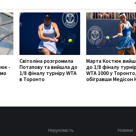
Світоліна розгромила
Марта Костюк вийш
юк -
Потапову та вийшла до
до 1/8 фіналу турні
амо
1/8 фіналу турніру WTA
WTA 1000 у Торонто
в Торонто
обігравши Медісон К
Нерухомість
Новини