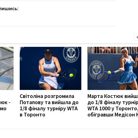
дпишись:
Світоліна розгромила
Марта Костюк вийш
юк -
Потапову та вийшла до
до 1/8 фіналу турні
амо
1/8 фіналу турніру WTA
WTA 1000 у Торонто
в Торонто
обігравши Медісон К