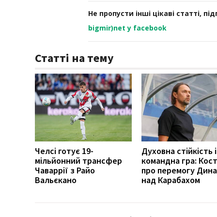
Не пропусти інші цікаві статті, пі
bigmir)net у facebook
Статті на тему
Челсі готує 19-
Духовна стійкість і
мільйонний трансфер
командна гра: Кост
Чаваррії з Райо
про перемогу Дин
Вальєкано
над Карабахом