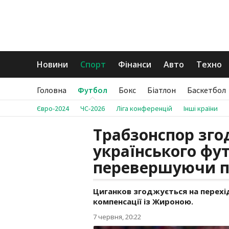
Новини
Спорт
Фінанси
Авто
Техно
Головна
Футбол
Бокс
Біатлон
Баскетбол
Євро-2024
ЧС-2026
Ліга конференцій
Інші країни
Трабзонспор зго
українського фу
перевершуючи п
Циганков згоджується на перехі
компенсації із Жироною.
7 червня, 20:22