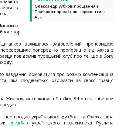
жливість
Олександр Зубков: прощання з
йнього
Трабзонспором і нові горизонти в
ова.
АЕК
иганков
бзонспор.
Циганков залишився задоволений пропозицією
 перевершила попередню пропозицію від Аякса з
 гравця повідомив турецький клуб про те, що з боку
еходу.
о завдання домовитися про розмір компенсації із
та, яка сподівається отримати за свого гравця
за Жирону, яка покинула Ла-Лігу, 34 матчі, забивши
передач.
нспор продав українського футболіста Олександра
акож
придбав
українського півзахисника Руслана