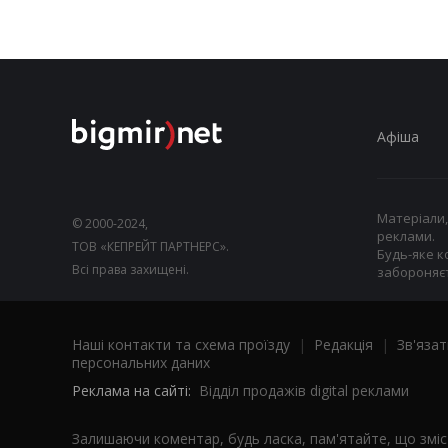
Афіша
Матеріали,
© 2000-2024,
реклами.
ТОВ «КЕПРЕЙТ ПАРТНЕРС».
Будь-яке к
Всі права захищені.
забороняєт
Наші контакти та схема проїзду
|
Редакція
|
Зв'язат
персональних даних
Реклама на сайті:
Відділ продажів digital реклами
Залишаючи коментар, будь ласка, пам'ятайте, що змі