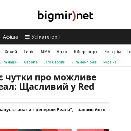
Афіша
Усі категорії
Хокей
Теніс
ММА
Авто
Кіберспорт
Екстрім
І
Ліга націй
Європа
Ліга Європи
Ліга чемпіонів
Україна
є чутки про можливе
еал: Щасливий у Red
планує ставати тренером Реала", - заявив його