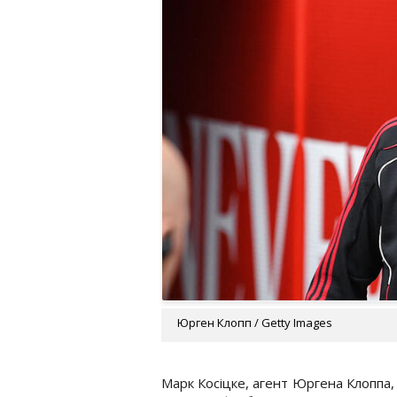
Юрген Клопп / Getty Images
Марк Косіцке, агент Юргена Клоппа,