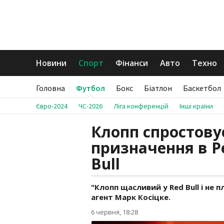
Новини
Спорт
Фінанси
Авто
Техно
Головна
Футбол
Бокс
Біатлон
Баскетбол
Євро-2024
ЧС-2026
Ліга конференцій
Інші країни
Клопп спростову
призначення в Р
Bull
"Клопп щасливий у Red Bull і не 
агент Марк Косіцке.
6 червня, 18:28