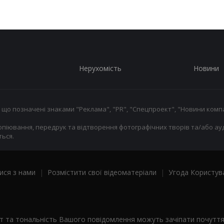
Нерухомість
Новини
 що позначені знаками "Реклама", "PR", "Спецпроект", "Новини компа
опіювання, передрук та відтворення фотографічних творів та/або ауд
ься.
ися з нами
|
Розмістити свої відеоматеріали
|
Угода Користув
ст та тональність Вашого повідомлення можуть зачіпати почутт