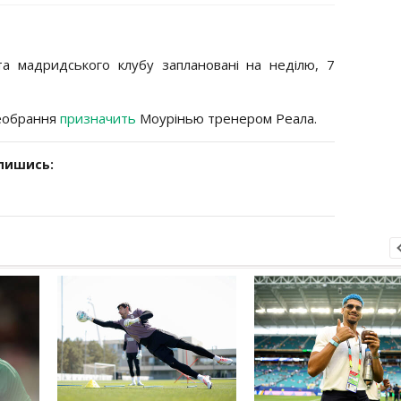
а мадридського клубу заплановані на неділю, 7
реобрання
призначить
Моурінью тренером Реала.
дпишись: