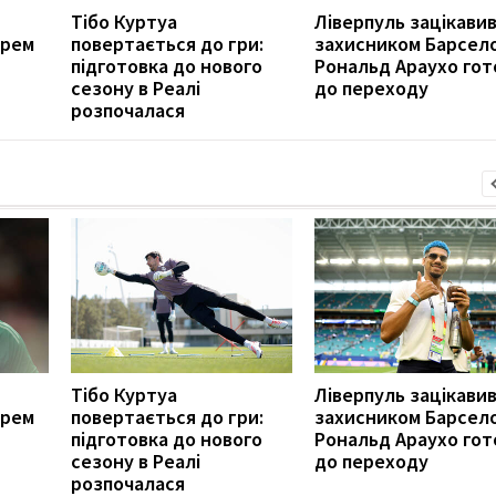
Тібо Куртуа
Ліверпуль зацікави
арем
повертається до гри:
захисником Барсел
підготовка до нового
Рональд Араухо гот
сезону в Реалі
до переходу
розпочалася
Тібо Куртуа
Ліверпуль зацікави
арем
повертається до гри:
захисником Барсел
підготовка до нового
Рональд Араухо гот
сезону в Реалі
до переходу
розпочалася