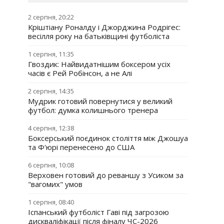
2 серпня, 20:22
Кріштіану Роналду і Джорджина Родрігес:
весілля року на батьківщині футболіста
1 серпня, 11:35
Гвоздик: Найвидатнішим боксером усіх
часів є Рей Робінсон, а не Алі
2 серпня, 14:35
Мудрик готовий повернутися у великий
футбол: думка колишнього тренера
4 серпня, 12:38
Боксерський поєдинок століття між Джошуа
та Ф'юрі перенесено до США
6 серпня, 10:08
Верховен готовий до реваншу з Усиком за
"вагомих" умов
1 серпня, 08:40
Іспанський футболіст Гаві під загрозою
дискваліфікації після фіналу ЧС-2026