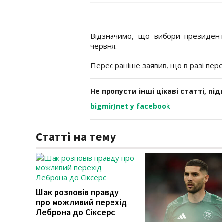
Відзначимо, що вибори президент
червня.
Перес раніше заявив, що в разі пе
Не пропусти інші цікаві статті, пі
bigmir)net у facebook
Статті на тему
Шак розповів правду
про можливий перехід
Леброна до Сіксерс