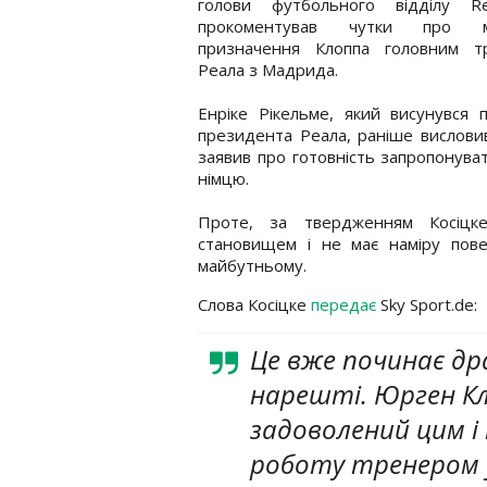
голови футбольного відділу Re
прокоментував чутки про м
призначення Клоппа головним т
Реала з Мадрида.
Енріке Рікельме, який висунувся
президента Реала, раніше вислови
заявив про готовність запропонува
німцю.
Проте, за твердженням Косіцке
становищем і не має наміру пов
майбутньому.
Слова Косіцке
передає
Sky Sport.de:
Це вже починає др
нарешті. Юрген Кло
задоволений цим і
роботу тренером у