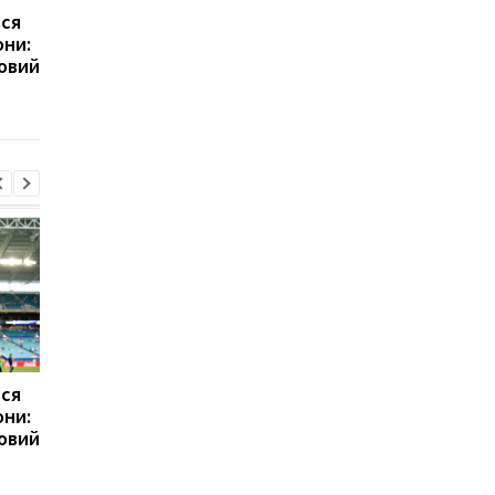
вся
Галатасарай обрав
Формула-1 на шляху
они:
альтернативу зірці
легкості: планується
овий
Мілана Леау
подальше зниження
ваги болідів
вся
Галатасарай обрав
Формула-1 на шляху
они:
альтернативу зірці
легкості: планується
овий
Мілана Леау
подальше зниження
ваги болідів