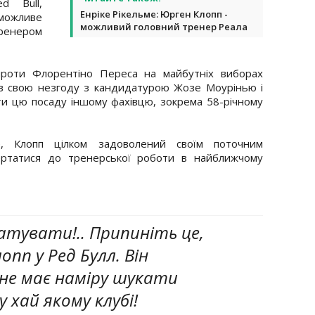
d Bull,
Енріке Рікельме: Юрген Клопп -
ожливе
можливий головний тренер Реала
ренером
 проти Флорентіно Переса на майбутніх виборах
в свою незгоду з кандидатурою Жозе Моурінью і
ти цю посаду іншому фахівцю, зокрема 58-річному
, Клопп цілком задоволений своїм поточним
ертатися до тренерської роботи в найближчому
атувати!.. Припиніть це,
пп у Ред Булл. Він
 не має наміру шукати
 хай якому клубі!