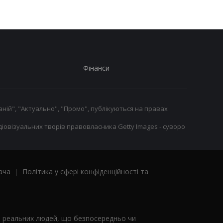
Фінанси
ній", "Актуально", "Промо", публікуються на правах
іовізуальних творів правовласника Getty Images - суворо
ача
|
Політика у сфері конфіденційності та
я реальних людей, що безпосередньо чи