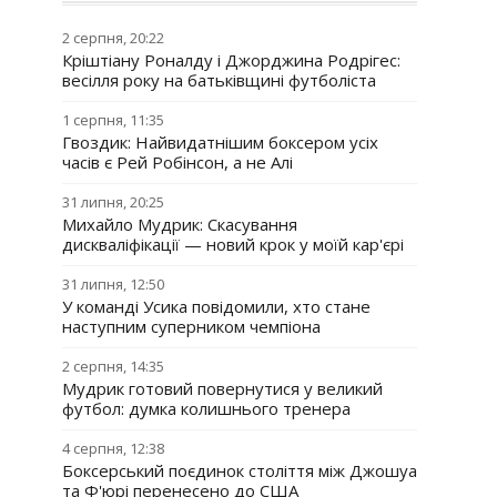
2 серпня, 20:22
Кріштіану Роналду і Джорджина Родрігес:
весілля року на батьківщині футболіста
1 серпня, 11:35
Гвоздик: Найвидатнішим боксером усіх
часів є Рей Робінсон, а не Алі
31 липня, 20:25
Михайло Мудрик: Скасування
дискваліфікації — новий крок у моїй кар'єрі
31 липня, 12:50
У команді Усика повідомили, хто стане
наступним суперником чемпіона
2 серпня, 14:35
Мудрик готовий повернутися у великий
футбол: думка колишнього тренера
4 серпня, 12:38
Боксерський поєдинок століття між Джошуа
та Ф'юрі перенесено до США