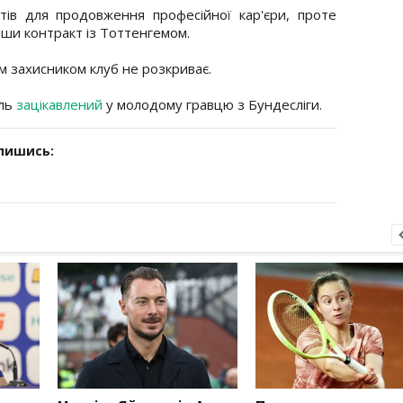
нтів для продовження професійної кар'єри, проте
ши контракт із Тоттенгемом.
м захисником клуб не розкриває.
уль
зацікавлений
у молодому гравцю з Бундесліги.
дпишись: