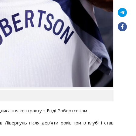
дписання контракту з Енді Робертсоном.
Ліверпуль після дев'яти років гри в клубі і став