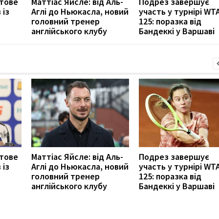
отове
Маттіас Яйсле: від Аль-
Подрез завершує
 із
Аглі до Ньюкасла, новий
участь у турнірі WT
головний тренер
125: поразка від
англійського клубу
Бандеккі у Варшаві
отове
Маттіас Яйсле: від Аль-
Подрез завершує
 із
Аглі до Ньюкасла, новий
участь у турнірі WT
головний тренер
125: поразка від
англійського клубу
Бандеккі у Варшаві