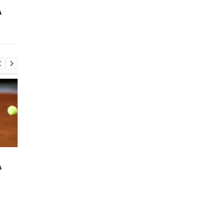
Повернення Мудрика в
Джозеф Паркер:
A
Челсі: Алонсо радіє
скасування
захопленню і підтримці
дискваліфікації і
повернення на ринг
Повернення Мудрика в
Джозеф Паркер:
A
Челсі: Алонсо радіє
скасування
захопленню і підтримці
дискваліфікації і
повернення на ринг