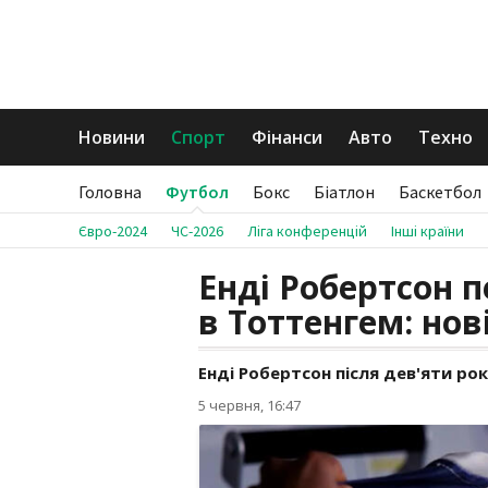
Новини
Спорт
Фінанси
Авто
Техно
Головна
Футбол
Бокс
Біатлон
Баскетбол
Євро-2024
ЧС-2026
Ліга конференцій
Інші країни
Енді Робертсон п
в Тоттенгем: нов
Енді Робертсон після дев'яти рок
5 червня, 16:47