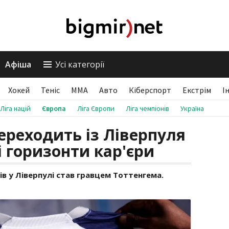
Афіша
Усі категорії
Хокей
Теніс
ММА
Авто
Кіберспорт
Екстрім
І
Ліга націй
Європа
Ліга Європи
Ліга чемпіонів
Україна
ереходить із Ліверпуля
і горизонти кар'єри
ів у Ліверпулі став гравцем Тоттенгема.