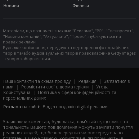
Новини
Фінанси
Матеріали, що позначені знаками "Реклама", "PR", "Спецпроект",
"Новини компаній", "Актуально", "Промо", публікуються на
правах реклами.
Будь-яке копіювання, передрук та відтворення фотографічних
творів та/або аудіовізуальних творів правовласника Getty Images
- суворо забороняється.
Наші контакти та схема проїзду
|
Редакція
|
Зв'язатися з
нами
|
Розмістити свої відеоматеріали
|
Угода
Користувача
|
Політика у сфері конфіденційності та
персональних даних
Реклама на сайті:
Відділ продажів digital реклами
Залишаючи коментар, будь ласка, пам'ятайте, що зміст та
тональність Вашого повідомлення можуть зачіпати почуття
реальних людей, що безпосередньо чи опосередковано
пов'язані із цією новиною. Користувачі, які порушують ці