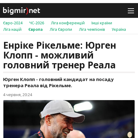
Євро-2024
ЧС-2026
Ліга конференцій
Інші країни
Ліга націй
Європа
Ліга Європи
Ліга чемпіонів
Україна
Енріке Рікельме: Юрген
Клопп - можливий
головний тренер Реала
Юрген Клопп - головний кандидат на посаду
тренера Реала від Рікельме.
4 червня, 20:24