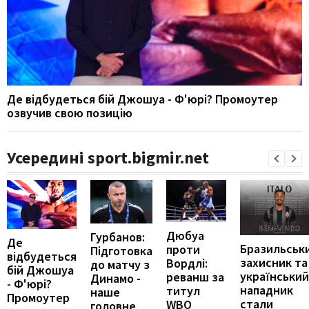
Де відбудеться бій Джошуа - Ф'юрі? Промоутер
озвучив свою позицію
Усередині sport.bigmir.net
Дюбуа
Гурбанов:
Де
Бразильськ
проти
Підготовка
відбудеться
захисник та
Вордлі:
до матчу з
бій Джошуа
український
реванш за
Динамо -
- Ф'юрі?
нападник
титул
наше
Промоутер
стали
WBO
головне