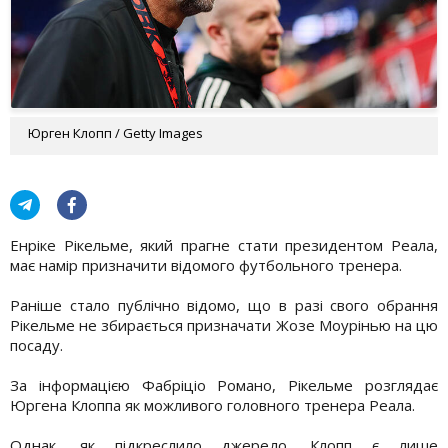
Юрген Клопп / Getty Images
Енріке Рікельме, який прагне стати президентом Реала,
має намір призначити відомого футбольного тренера.
Раніше стало публічно відомо, що в разі свого обрання
Рікельме не збирається призначати Жозе Моурінью на цю
посаду.
За інформацією Фабріціо Романо, Рікельме розглядає
Юргена Клоппа як можливого головного тренера Реала.
Однак, як підкреслило джерело, Клопп є лише