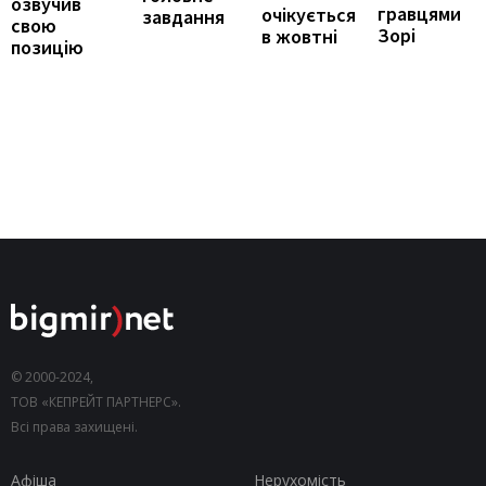
озвучив
гравцями
очікується
завдання
свою
Зорі
в жовтні
позицію
© 2000-2024,
ТОВ «КЕПРЕЙТ ПАРТНЕРС».
Всі права захищені.
Афіша
Нерухомість