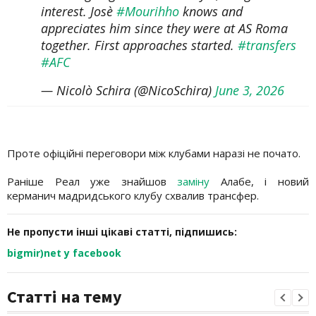
interest. Josè
#Mourihho
knows and
appreciates him since they were at AS Roma
together. First approaches started.
#transfers
#AFC
— Nicolò Schira (@NicoSchira)
June 3, 2026
Проте офіційні переговори між клубами наразі не почато.
Раніше Реал уже знайшов
заміну
Алабе, і новий
керманич мадридського клубу схвалив трансфер.
Не пропусти інші цікаві статті, підпишись:
bigmir)net у facebook
Статті на тему