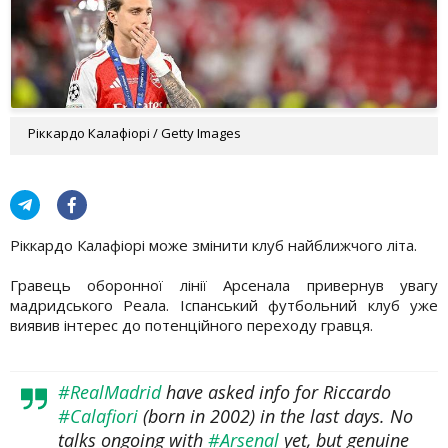
Ріккардо Калафіорі / Getty Images
Ріккардо Калафіорі може змінити клуб найближчого літа.
Гравець оборонної лінії Арсенала привернув увагу
мадридського Реала. Іспанський футбольний клуб уже
виявив інтерес до потенційного переходу гравця.
#RealMadrid
have asked info for Riccardo
#Calafiori
(born in 2002) in the last days. No
talks ongoing with
#Arsenal
yet, but genuine