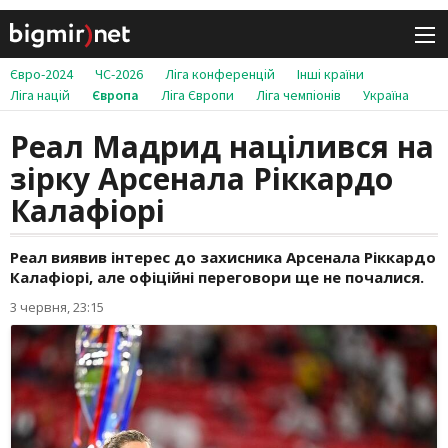
Євро-2024
ЧС-2026
Ліга конференцій
Інші країни
Ліга націй
Європа
Ліга Європи
Ліга чемпіонів
Україна
Реал Мадрид націлився на
зірку Арсенала Ріккардо
Калафіорі
Реал виявив інтерес до захисника Арсенала Ріккардо
Калафіорі, але офіційні переговори ще не почалися.
3 червня, 23:15