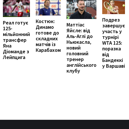
Подрез
Костюк:
Реал готує
Маттіас
завершує
Динамо
125-
Яйсле: від
участь у
готове до
мільйонний
Аль-Аглі до
турнірі
складних
трансфер
Ньюкасла,
WTA 125:
матчів із
Яна
новий
поразка
Карабахом
Діоманде з
головний
від
Лейпцига
тренер
Бандеккі
англійського
у Варшаві
клубу