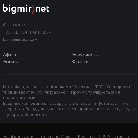
© 2000-2024,
ТОВ «КЕПРЕЙТ ПАРТНЕРС».
Всі права захищені.
Афіша
Нерухомість
Новини
Фінанси
Матеріали, що позначені знаками "Реклама", "PR", "Спецпроект",
"Новини компаній", "Актуально", "Промо", публікуються на
правах реклами.
Будь-яке копіювання, передрук та відтворення фотографічних
творів та/або аудіовізуальних творів правовласника Getty Images
- суворо забороняється.
Наші контакти та схема проїзду
|
Редакція
|
Зв'язатися з