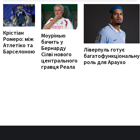
Крістіан
Моурінью
Ромеро: між
бачить у
Атлетіко та
Бернарду
Ліверпуль готує
Барселоною
Сілві нового
багатофункціональну
центрального
роль для Араухо
гравця Реала