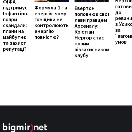
Верхо
ФІФА
готови
підтримує
Формула-1 та
Евертон
до
Інфантіно,
енергія: чому
поповнює свої
реван
попри
гонщики не
лави гравцем
з Усик
скандали:
контролюють
Арсеналу:
за
плани на
енергію
Крістіан
"вагом
майбутнє
повністю?
Нергор стає
умов
та захист
новим
репутації
півзахисником
клубу