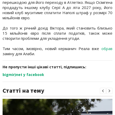
перешкодою для його переходу в Атлетіко. Якщо Осімгена
продадуть іншому клубу Серії А до літа 2027 року, його
новий клуб муситиме сплатити Наполі штраф у розмірі 70
мільйонів євро.
До того ж річний дохід Віктора, який становить близько
15 мільйонів євро після сплати податків, також може
створити проблеми для укладення угоди.
Тим часом, імовірно, новий керманич Реала вже
обрав
заміну для Алаби.
Не пропусти інші цікаві статті, підпишись:
bigmir)net у facebook
Статті на тему