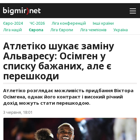
Євро-2024
ЧС-2026
Ліга конференцій
Інші країни
Ліга націй
Європа
Ліга Європи
Ліга чемпіонів
Україна
Атлетіко шукає заміну
Альваресу: Осімген у
списку бажаних, але є
перешкоди
Атлетіко розглядає можливість придбання Віктора
Осімгена, однак його контракт і високий річний
дохід можуть стати перешкодою.
3 червня, 18:01