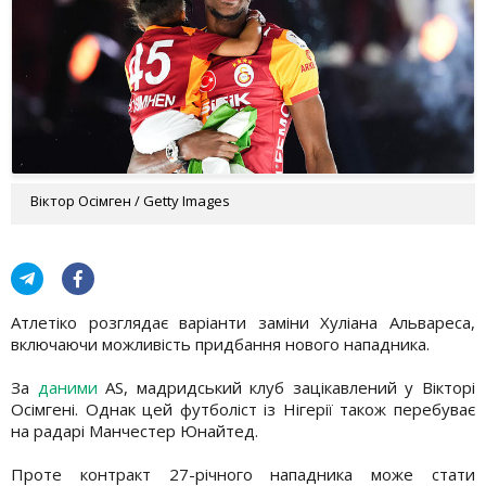
Віктор Осімген / Getty Images
Атлетіко розглядає варіанти заміни Хуліана Альвареса,
включаючи можливість придбання нового нападника.
За
даними
AS, мадридський клуб зацікавлений у Вікторі
Осімгені. Однак цей футболіст із Нігерії також перебуває
на радарі Манчестер Юнайтед.
Проте контракт 27-річного нападника може стати