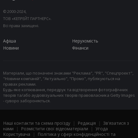
© 2000-2024,
ТОВ «КЕПРЕЙТ ПАРТНЕРС».
Всі права захищені.
Афіша
Нерухомість
Новини
Фінанси
Матеріали, що позначені знаками "Реклама", "PR", "Спецпроект",
"Новини компаній", "Актуально", "Промо", публікуються на
правах реклами.
Будь-яке копіювання, передрук та відтворення фотографічних
творів та/або аудіовізуальних творів правовласника Getty Images
- суворо забороняється.
Наші контакти та схема проїзду
|
Редакція
|
Зв'язатися з
нами
|
Розмістити свої відеоматеріали
|
Угода
Користувача
|
Політика у сфері конфіденційності та