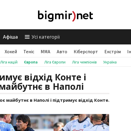
Афіша
Усі категорії
Хокей
Теніс
ММА
Авто
Кіберспорт
Екстрім
І
Ліга націй
Європа
Ліга Європи
Ліга чемпіонів
Україна
мує відхід Конте і
 майбутнє в Наполі
є майбутнє в Наполі і підтримує відхід Конте.