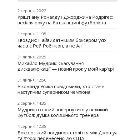
2 серпня, 20:22
Кріштіану Роналду і Джорджина Родрігес:
весілля року на батьківщині футболіста
1 серпня, 11:35
Гвоздик: Найвидатнішим боксером усіх
часів є Рей Робінсон, а не Алі
31 липня, 20:25
Михайло Мудрик: Скасування
дискваліфікації — новий крок у моїй кар'єрі
31 липня, 12:50
У команді Усика повідомили, хто стане
наступним суперником чемпіона
2 серпня, 14:35
Мудрик готовий повернутися у великий
футбол: думка колишнього тренера
4 серпня, 12:38
Боксерський поєдинок століття між Джошуа
та Ф'юрі перенесено до США