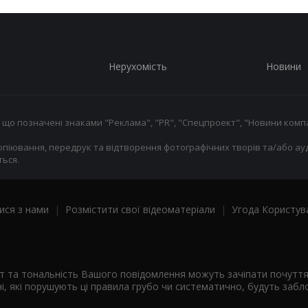
Нерухомість
Новини
 що позначені знаками "Реклама", "PR", "Спецпроект", "Новини компа
опіювання, передрук та відтворення фотографічних творів та/або ауд
ься.
ися з нами
|
Розмістити свої відеоматеріали
|
Угода Користув
ст та тональність Вашого повідомлення можуть зачіпати почутт
і, які порушують ці правила грубо чи систематично, будуть забло