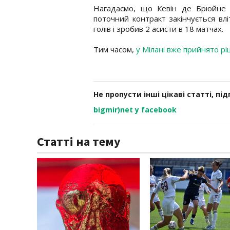
Нагадаємо, що Кевін де Брюйне п
поточний контракт закінчується влі
голів і зробив 2 асисти в 18 матчах.
Тим часом,
у Мілані вже прийнято р
Не пропусти інші цікаві статті, пі
bigmir)net у facebook
Статті на тему