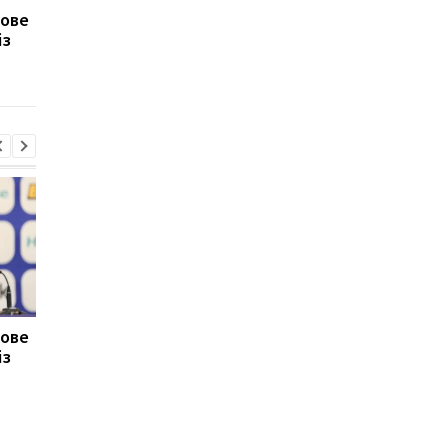
тове
Маттіас Яйсле: від Аль-
Подрез завершує
із
Аглі до Ньюкасла, новий
участь у турнірі WTA
головний тренер
125: поразка від
англійського клубу
Бандеккі у Варшаві
тове
Маттіас Яйсле: від Аль-
Подрез завершує
із
Аглі до Ньюкасла, новий
участь у турнірі WTA
головний тренер
125: поразка від
англійського клубу
Бандеккі у Варшаві