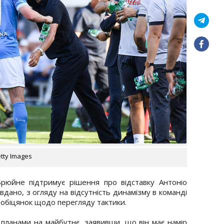
tty Images
Брюйне підтримує рішення про відставку Антоніо
дано, з огляду на відсутність динамізму в команді
 обіцянок щодо перегляду тактики.
планами на майбутнє, заявивши, що він має намір