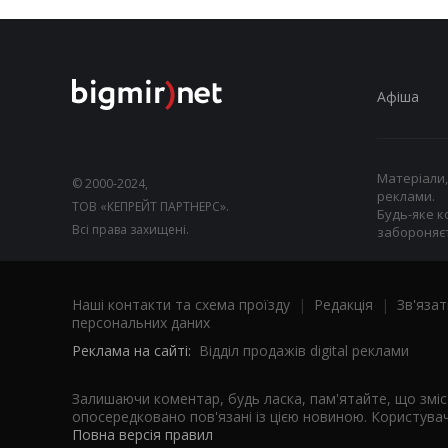
Афіша
Матеріали,
© 2000-2024,
реклами.
ТОВ «КЕПРЕЙТ ПАРТНЕРС».
Будь-яке к
Всі права захищені.
забороняєт
Наші контакти та схема проїзду
|
Редакція
|
Зв'язат
персональних даних
Реклама на сайті:
Відділ продажів digital реклами
Залишаючи коментар, будь ласка, пам'ятайте, що змі
опосередковано пов'язані із цією новиною. Користувач
Повна версія правил