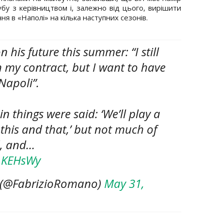
бу з керівництвом і, залежно від цього, вирішити
 в «Наполі» на кілька наступних сезонів.
 his future this summer: “I still
n my contract, but I want to have
Napoli”.
in things were said: ‘We’ll play a
 this and that,’ but not much of
d, and…
6LKEHsWy
 (@FabrizioRomano)
May 31,