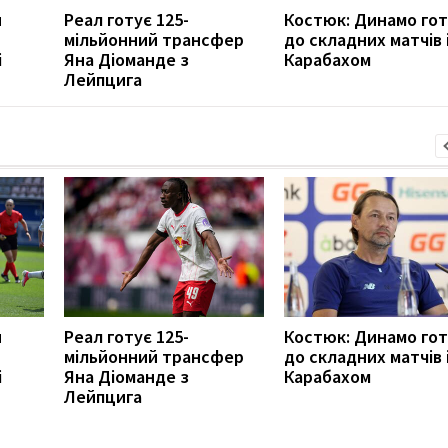
и
Реал готує 125-
Костюк: Динамо го
мільйонний трансфер
до складних матчів 
і
Яна Діоманде з
Карабахом
Лейпцига
и
Реал готує 125-
Костюк: Динамо го
мільйонний трансфер
до складних матчів 
і
Яна Діоманде з
Карабахом
Лейпцига