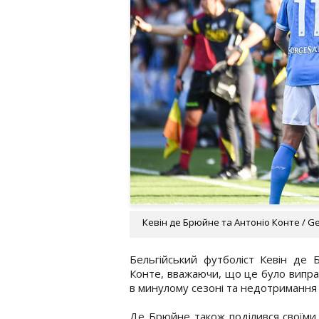
Кевін де Брюйне та Антоніо Конте / Ge
Бельгійський футболіст Кевін де 
Конте, вважаючи, що це було виправ
в минулому сезоні та недотримання
Де Брюйне також поділився своїми 