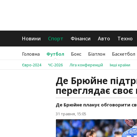
Новини
Спорт
Фінанси
Авто
Техно
Головна
Футбол
Бокс
Біатлон
Баскетбол
Євро-2024
ЧС-2026
Ліга конференцій
Інші країни
Де Брюйне підтри
переглядає своє
Де Брюйне планує обговорити сво
31 травня, 15:05