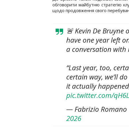
обговорити майбутню стратегію клу
щодо продовження свого перебування
🚨 Kevin De Bruyne on
have one year left o
a conversation with 
“Last year, too, certa
certain way, we’ll do
it actually happene
pic.twitter.com/qH
— Fabrizio Romano
2026