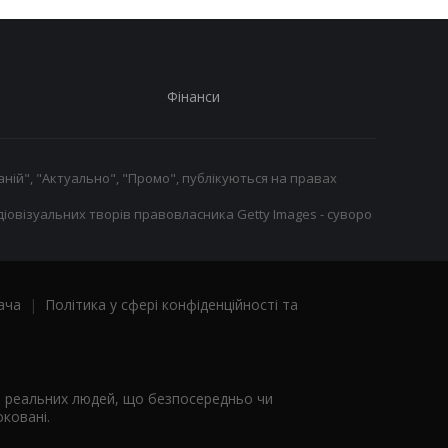
Фінанси
ній", "Актуально", "Промо", публікуються на правах
іовізуальних творів правовласника Getty Images - суворо
ача
|
Політика у сфері конфіденційності та
я реальних людей, що безпосередньо чи
ковані.