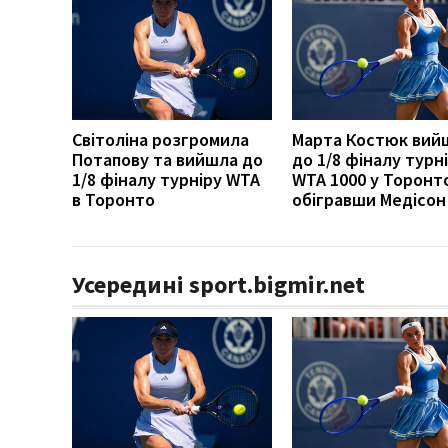
Світоліна розгромила
Марта Костюк вий
Потапову та вийшла до
до 1/8 фіналу турн
1/8 фіналу турніру WTA
WTA 1000 у Торонт
в Торонто
обігравши Медісон 
Усередині sport.bigmir.net