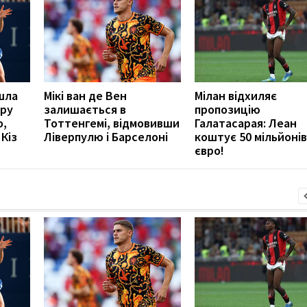
шла
Мікі ван де Вен
Мілан відхиляє
іру
залишається в
пропозицію
о,
Тоттенгемі, відмовивши
Галатасарая: Леан
Кіз
Ліверпулю і Барселоні
коштує 50 мільйонів
євро!