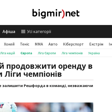
Афіша
Усі категорії
Хокей
Теніс
ММА
Авто
Кіберспорт
Екстрім
І
Ліга націй
Європа
Ліга Європи
Ліга чемпіонів
Україна
й продовжити оренду в
 Ліги чемпіонів
че залишити Решфорда в команді, незважаючи