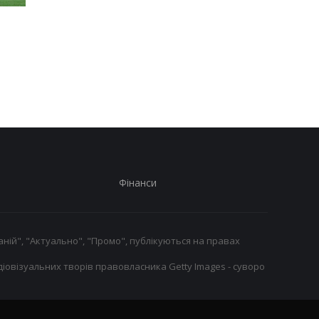
Вінісіус Жуніор
ПСЖ придбав вінгера
продовжив контракт із
Магнеса Акліуша за 5
Реалом до 2032 року
мільйонів євро
Фінанси
ній", "Актуально", "Промо", публікуються на правах
іовізуальних творів правовласника Getty Images - суворо