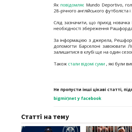
Як
повідомляє
Mundo Deportivo, гол
28-річного англійського футболіста і
Слід зазначити, що прихід новачка 
необхідності збереження Рашфорда 
За інформацією з джерела, Решфор
допомогти Барселоні завоювати Ліг
залишитися в клубі ще на один сезо
Також
стали відомі суми
, які були в
Не пропусти інші цікаві статті, пі
bigmir)net у facebook
Статті на тему