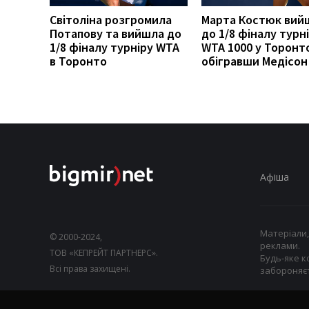
Світоліна розгромила
Марта Костюк вий
Потапову та вийшла до
до 1/8 фіналу турн
1/8 фіналу турніру WTA
WTA 1000 у Торонт
в Торонто
обігравши Медісон 
Афіша
Матеріали,
© 2000-2024,
реклами.
ТОВ «КЕПРЕЙТ ПАРТНЕРС».
Будь-яке к
Всі права захищені.
забороняєт