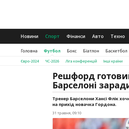
Новини
Спорт
Фінанси
Авто
Техно
Головна
Футбол
Бокс
Біатлон
Баскетбол
Євро-2024
ЧС-2026
Ліга конференцій
Інші країни
Решфорд готови
Барселоні заради
Тренер Барселони Хансі Флік хо
на прихід новачка Гордона.
31 травня, 09:10