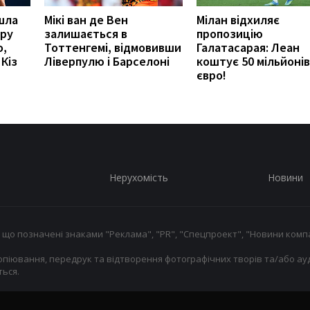
шла
Мікі ван де Вен
Мілан відхиляє
іру
залишається в
пропозицію
о,
Тоттенгемі, відмовивши
Галатасарая: Леан
Кіз
Ліверпулю і Барселоні
коштує 50 мільйонів
євро!
Нерухомість
Новини
 що позначені знаками "Реклама", "PR", "Спецпроект", "Новини компа
опіювання, передрук та відтворення фотографічних творів та/або ауд
ься.