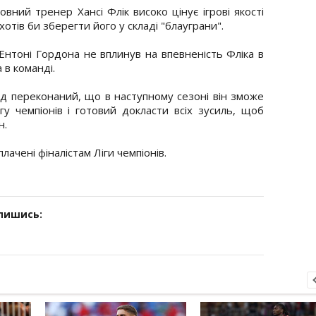
овний тренер Хансі Флік високо цінує ігрові якості
 хотів би зберегти його у складі "блауграни".
Ентоні Гордона не вплинув на впевненість Фліка в
в команді.
д переконаний, що в наступному сезоні він зможе
у чемпіонів і готовий докласти всіх зусиль, щоб
н.
иплачені фіналістам Ліги чемпіонів.
дпишись: