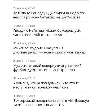
2 серпня, 20:22
Кріштіану Роналду і Джорджина Родрігес:
весілля року на батьківщині футболіста
1 серпня, 11:35
Гвоздик: Найвидатнішим боксером усіх
часів є Рей Робінсон, а не Алі
31 липня, 20:25
Михайло Мудрик: Скасування
дискваліфікації — новий крок у моїй кар'єрі
2 серпня, 14:35
Мудрик готовий повернутися у великий
футбол: думка колишнього тренера
31 липня, 12:50
У команді Усика повідомили, хто стане
наступним суперником чемпіона
4 серпня, 12:38
Боксерський поєдинок століття між Джошуа
та Ф'юрі перенесено до США