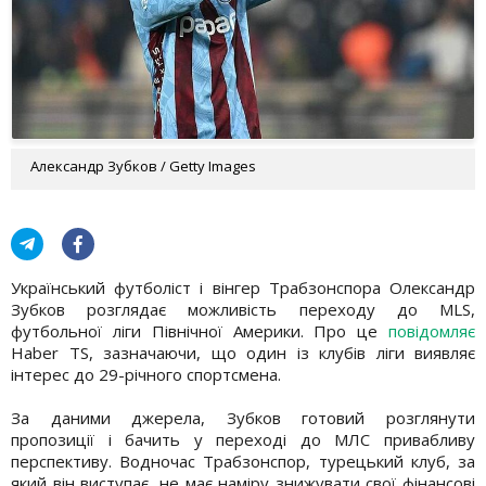
Александр Зубков / Getty Images
Український футболіст і вінгер Трабзонспора Олександр
Зубков розглядає можливість переходу до MLS,
футбольної ліги Північної Америки. Про це
повідомляє
Haber TS, зазначаючи, що один із клубів ліги виявляє
інтерес до 29-річного спортсмена.
За даними джерела, Зубков готовий розглянути
пропозиції і бачить у переході до МЛС привабливу
перспективу. Водночас Трабзонспор, турецький клуб, за
який він виступає, не має наміру знижувати свої фінансові