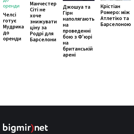
Манчестер
Крістіан
Джошуа та
Сіті не
Ромеро: між
Гірн
Челсі
хоче
Атлетіко та
наполягають
готує
знижувати
Барселоною
на
Мудрика
ціну за
проведенні
до
Родрі для
бою з Ф'юрі
оренди
Барселони
на
британській
арені