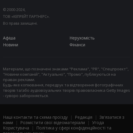
© 2000-2024,
ТОВ «КЕПРЕЙТ ПАРТНЕРС».
Всі права захищені.
Афіша
Нерухомість
Новини
Фінанси
Матеріали, що позначені знаками "Реклама", "PR", "Спецпроект",
"Новини компаній", "Актуально", "Промо", публікуються на
правах реклами.
Будь-яке копіювання, передрук та відтворення фотографічних
творів та/або аудіовізуальних творів правовласника Getty Images
- суворо забороняється.
Наші контакти та схема проїзду
|
Редакція
|
Зв'язатися з
нами
|
Розмістити свої відеоматеріали
|
Угода
Користувача
|
Політика у сфері конфіденційності та