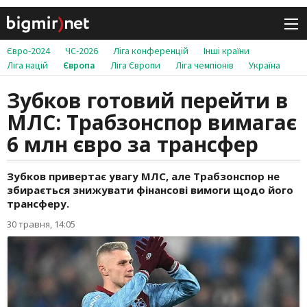
Євро-2024
ЧС-2026
Ліга конференцій
Інші країни
Ліга націй
Європа
Ліга Європи
Ліга чемпіонів
Україна
Зубков готовий перейти в
МЛС: Трабзонспор вимагає
6 млн євро за трансфер
Зубков привертає увагу МЛС, але Трабзонспор не
збирається знижувати фінансові вимоги щодо його
трансферу.
30 травня, 14:05