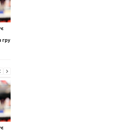
ує
Паркер готовий
Макс Ферстаппен:
повернутися на ринг:
Народження дочки -
в гру
плани і потенційні
моє головне досягн
суперники
ує
Паркер готовий
Макс Ферстаппен: