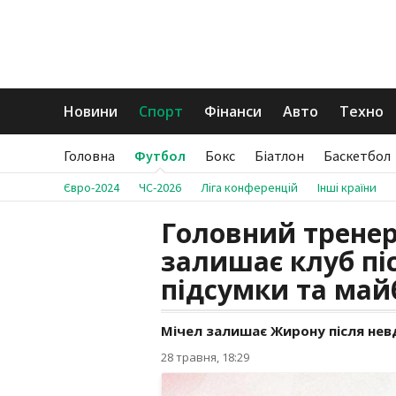
Новини
Спорт
Фінанси
Авто
Техно
Головна
Футбол
Бокс
Біатлон
Баскетбол
Євро-2024
ЧС-2026
Ліга конференцій
Інші країни
Головний трене
залишає клуб піс
підсумки та май
Мічел залишає Жирону після невд
28 травня, 18:29