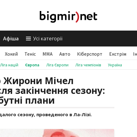
Афіша
Усі категорії
Хокей
Теніс
ММА
Авто
Кіберспорт
Екстрім
І
Ліга націй
Європа
Ліга Європи
Ліга чемпіонів
Україна
р Жирони Мічел
ля закінчення сезону:
бутні плани
алого сезону, проведеного в Ла-Лізі.