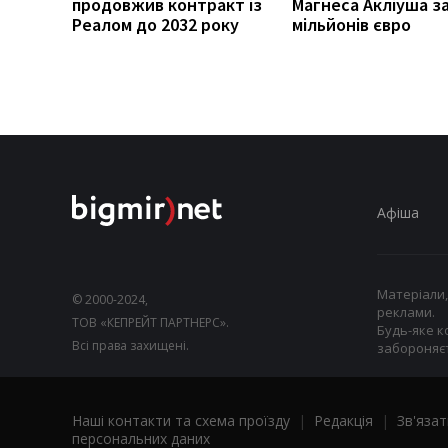
продовжив контракт із
Магнеса Акліуша за
Реалом до 2032 року
мільйонів євро
Афіша
Матеріали,
© 2000-2024,
реклами.
ТОВ «КЕПРЕЙТ ПАРТНЕРС».
Будь-яке к
Всі права захищені.
забороняєт
Наші контакти та схема проїзду
|
Редакція
|
Зв'язат
персональних даних