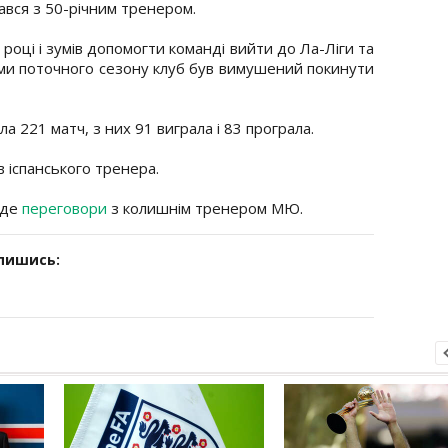
ався з 50-річним тренером.
році і зумів допомогти команді вийти до Ла-Ліги та
ами поточного сезону клуб був вимушений покинути
а 221 матч, з них 91 виграла і 83 програла.
в іспанського тренера.
еде
переговори
з колишнім тренером МЮ.
дпишись: