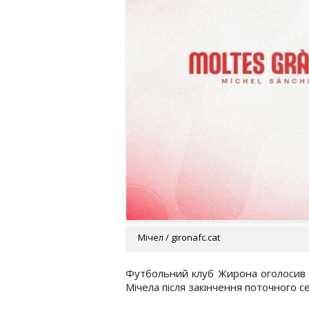
Мічел / gironafc.cat
Футбольний клуб Жирона оголосив 
Мічела після закінчення поточного с