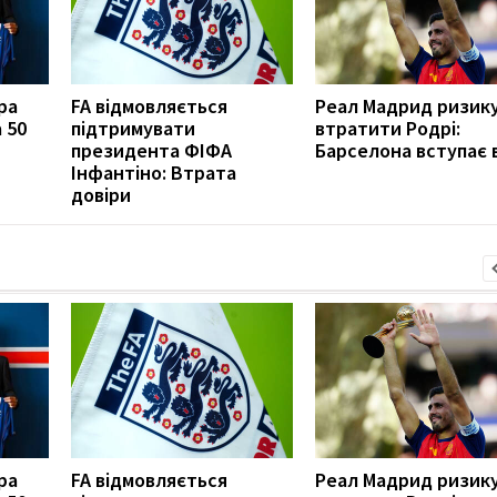
ра
FA відмовляється
Реал Мадрид ризик
 50
підтримувати
втратити Родрі:
президента ФІФА
Барселона вступає 
Інфантіно: Втрата
довіри
ра
FA відмовляється
Реал Мадрид ризик