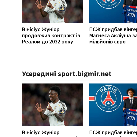
Вінісіус Жуніор
ПСЖ придбав вінге
продовжив контракт із
Магнеса Акліуша за
Реалом до 2032 року
мільйонів євро
Усередині sport.bigmir.net
Вінісіус Жуніор
ПСЖ придбав вінге