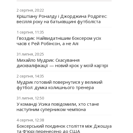
2 серпня, 20:22
Кріштіану Роналду і Джорджина Родрігес:
весілля року на батьківщині футболіста
1 серпня, 11:35
Гвоздик: Найвидатнішим боксером усіх
часів є Рей Робінсон, а не Алі
31 липня, 20:25
Михайло Мудрик: Скасування
дискваліфікації — новий крок у моїй кар'єрі
2 серпня, 14:35
Мудрик готовий повернутися у великий
футбол: думка колишнього тренера
31 липня, 12:50
У команді Усика повідомили, хто стане
наступним суперником чемпіона
4 серпня, 12:38
Боксерський поєдинок століття між Джошуа
та Ф'юрі перенесено до США