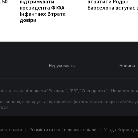
 50
підтримувати
втратити Родрі:
президента ФІФА
Барселона вступає 
Інфантіно: Втрата
довіри
Нерухомість
Новини
 що позначені знаками "Реклама", "PR", "Спецпроект", "Новини компа
опіювання, передрук та відтворення фотографічних творів та/або ауд
ься.
ися з нами
|
Розмістити свої відеоматеріали
|
Угода Користув