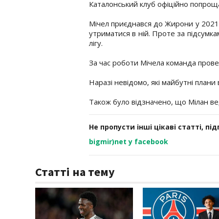
Каталонський клуб офіційно попрощ
Мічел приєднався до Жирони у 2021 
утриматися в ній. Проте за підсумк
лігу.
За час роботи Мічела команда провел
Наразі невідомо, які майбутні плани 
Також було відзначено, що Мілан в
Не пропусти інші цікаві статті, пі
bigmir)net у facebook
Статті на тему