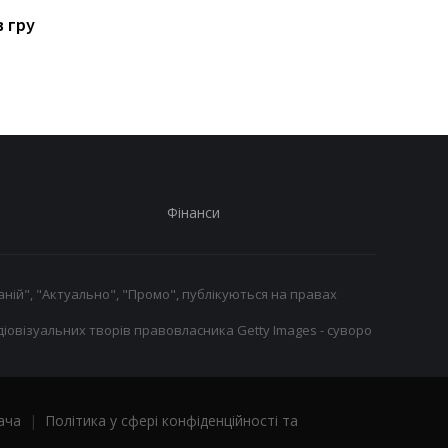
повернутися на ринг:
Народження дочки -
в гру
плани і потенційні
моє головне досягн
суперники
Фінанси
ній", "Актуально", "Промо", публікуються на правах
іовізуальних творів правовласника Getty Images - суворо
ача
|
Політика у сфері конфіденційності та