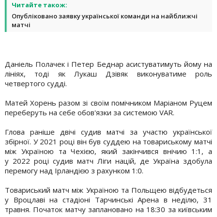
Читайте також:
Опубліковано заявку української команди на найближчі
матчі
Даніель Полачек і Петер Беднар асистуватимуть йому на
лініях, тоді як Лукаш Дзівяк виконуватиме роль
четвертого судді.
Матей Хорень разом зі своїм помічником Маріаном Руцем
переберуть на себе обов'язки за системою VAR.
Глова раніше двічі судив матчі за участю української
збірної. У 2021 році він був суддею на товариському матчі
між Україною та Чехією, який закінчився внічию 1:1, а
у 2022 році судив матч Ліги націй, де Україна здобула
перемогу над Ірландією з рахунком 1:0.
Товариський матч між Україною та Польщею відбудеться
у Вроцлаві на стадіоні Тарчинські Арена в неділю, 31
травня. Початок матчу заплановано на 18:30 за київським