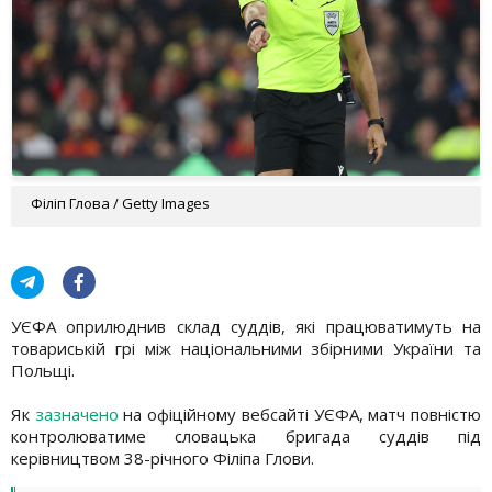
Філіп Глова / Getty Images
УЄФА оприлюднив склад суддів, які працюватимуть на
товариській грі між національними збірними України та
Польщі.
Як
зазначено
на офіційному вебсайті УЄФА, матч повністю
контролюватиме словацька бригада суддів під
керівництвом 38-річного Філіпа Глови.