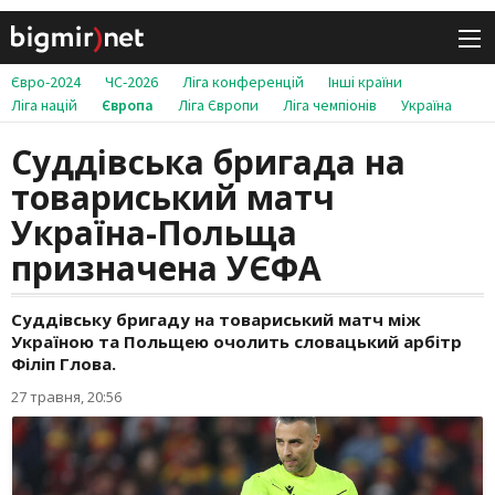
Євро-2024
ЧС-2026
Ліга конференцій
Інші країни
Ліга націй
Європа
Ліга Європи
Ліга чемпіонів
Україна
Суддівська бригада на
товариський матч
Україна-Польща
призначена УЄФА
Суддівську бригаду на товариський матч між
Україною та Польщею очолить словацький арбітр
Філіп Глова.
27 травня, 20:56