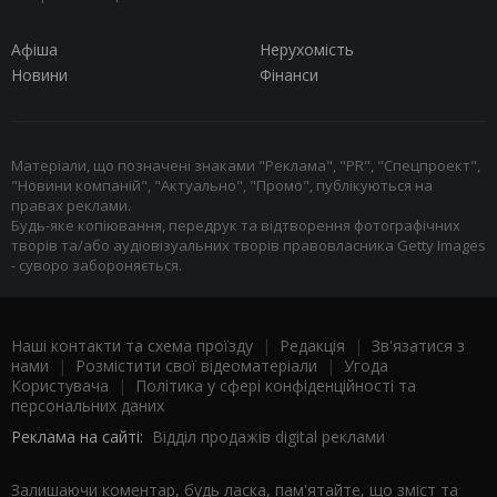
Афіша
Нерухомість
Новини
Фінанси
Матеріали, що позначені знаками "Реклама", "PR", "Спецпроект",
"Новини компаній", "Актуально", "Промо", публікуються на
правах реклами.
Будь-яке копіювання, передрук та відтворення фотографічних
творів та/або аудіовізуальних творів правовласника Getty Images
- суворо забороняється.
Наші контакти та схема проїзду
|
Редакція
|
Зв'язатися з
нами
|
Розмістити свої відеоматеріали
|
Угода
Користувача
|
Політика у сфері конфіденційності та
персональних даних
Реклама на сайті:
Відділ продажів digital реклами
Залишаючи коментар, будь ласка, пам'ятайте, що зміст та