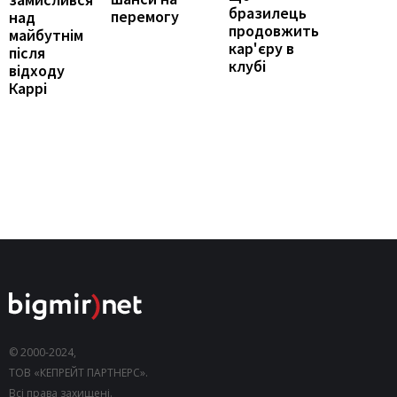
бразилець
перемогу
над
продовжить
майбутнім
кар'єру в
після
клубі
відходу
Каррі
© 2000-2024,
ТОВ «КЕПРЕЙТ ПАРТНЕРС».
Всі права захищені.