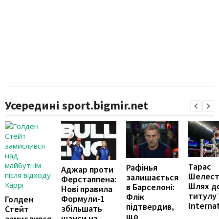
Усередині sport.bigmir.net
Тарас
Рафінья
Аджар проти
Шелест
залишається
Ферстаппена:
Шлях д
в Барселоні:
Нові правила
титулу
Флік
Формули-1
Голден
Interna
підтвердив,
збільшать
Стейт
що
шанси на
замислився