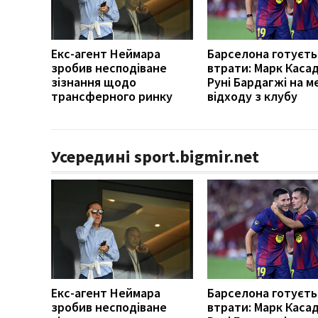
Екс-агент Неймара
Барселона готуєть
зробив несподіване
втрати: Марк Каса
зізнання щодо
Руні Бардагжі на м
трансферного ринку
відходу з клубу
Усередині sport.bigmir.net
Екс-агент Неймара
Барселона готуєть
зробив несподіване
втрати: Марк Каса