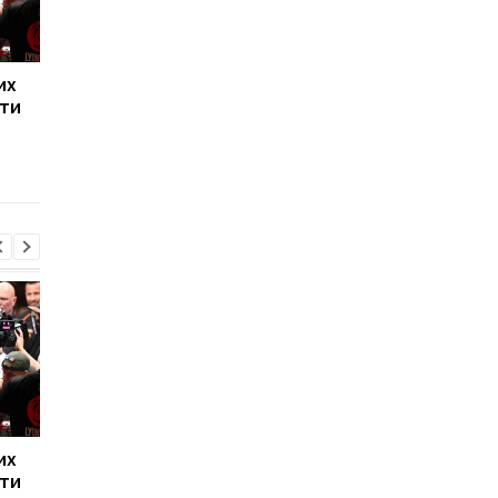
их
Нойєр: Баварія готова
Алонсо готується до
ти
до нового сезону після
масового розпродаж
перемоги над Астон
гравців Челсі під час
Віллою
літнього трансферн
вікна
их
Нойєр: Баварія готова
Алонсо готується до
ти
до нового сезону після
масового розпродаж