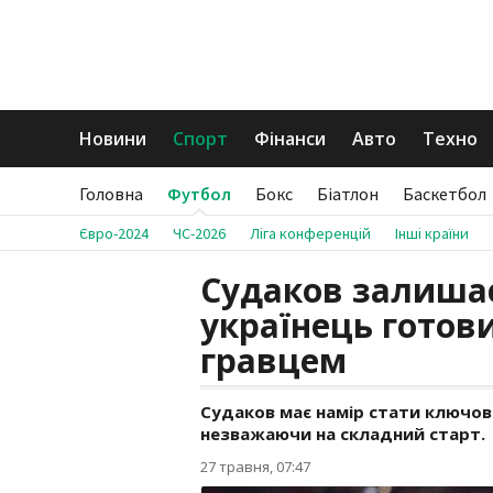
Новини
Спорт
Фінанси
Авто
Техно
Головна
Футбол
Бокс
Біатлон
Баскетбол
Євро-2024
ЧС-2026
Ліга конференцій
Інші країни
Судаков залишає
українець готов
гравцем
Судаков має намір стати ключов
незважаючи на складний старт.
27 травня, 07:47