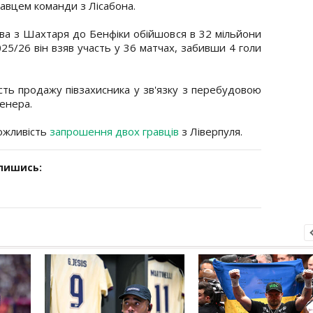
равцем команди з Лісабона.
ва з Шахтаря до Бенфіки обійшовся в 32 мільйони
025/26 він взяв участь у 36 матчах, забивши 4 голи
сть продажу півзахисника у зв'язку з перебудовою
енера.
можливість
запрошення двох гравців
з Ліверпуля.
дпишись: