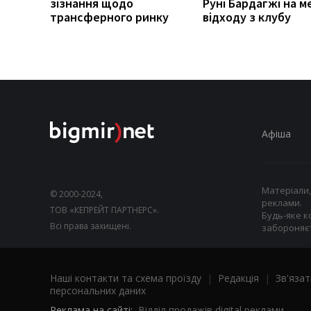
зізнання щодо
Руні Бардагжі на м
трансферного ринку
відходу з клубу
Афіша
Матеріали,
© 2000-2024,
реклами.
ТОВ «КЕПРЕЙТ ПАРТНЕРС».
Будь-яке к
Всі права захищені.
забороняєт
Наші контакти та схема проїзду
|
Редакція
|
Зв'язат
персональних даних
Реклама на сайті:
Відділ продажів digital реклами