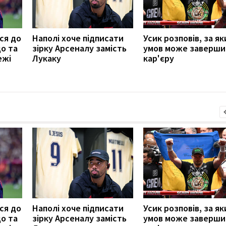
ся до
Наполі хоче підписати
Усик розповів, за як
до та
зірку Арсеналу замість
умов може заверши
ежі
Лукаку
кар'єру
ся до
Наполі хоче підписати
Усик розповів, за як
до та
зірку Арсеналу замість
умов може заверши