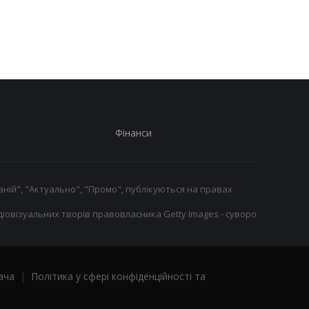
перемоги над Астон
гравців Челсі під час
Віллою
літнього трансферн
вікна
Фінанси
ній", "Актуально", "Промо", публікуються на правах
іовізуальних творів правовласника Getty Images - суворо
ача
|
Політика у сфері конфіденційності та