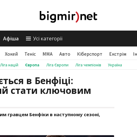
Афіша
Усі категорії
Хокей
Теніс
ММА
Авто
Кіберспорт
Екстрім
І
Ліга націй
Європа
Ліга Європи
Ліга чемпіонів
Україна
ться в Бенфіці:
ий стати ключовим
им гравцем Бенфіки в наступному сезоні,