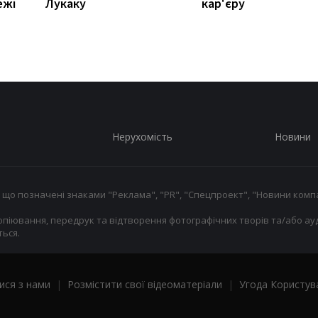
ежі
Лукаку
кар'єру
Нерухомість
Новини
 що позначені знаками "Реклама", "PR", "Спецпроект", "Новини компа
опіювання, передрук та відтворення фотографічних творів та/або ауд
ься.
ися з нами
|
Розмістити свої відеоматеріали
|
Угода Користув