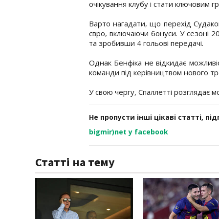
очікування клубу і стати ключовим г
Варто нагадати, що перехід Судако
євро, включаючи бонуси. У сезоні 2
та зробивши 4 гольові передачі.
Однак Бенфіка не відкидає можливі
команди під керівництвом нового тр
У свою чергу, Спаллетті розглядає 
Не пропусти інші цікаві статті, пі
bigmir)net у facebook
Статті на тему