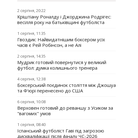
2 серпня, 20:22
Кріштіану Роналду і Джорджина Родрігес:
весілля року на батьківщині футболіста
1 серпня, 11:35
Гвоздик: Найвидатнішим боксером усіх
часів є Рей Робінсон, а не Алі
2 серпня, 14:35
Мудрик готовий повернутися у великий
футбол: думка колишнього тренера
4 серпня, 12:38
Боксерський поєдинок століття між Джошуа
та Ф'юрі перенесено до США
6 серпня, 10:08
Верховен готовий до реваншу з Усиком за
"вагомих" умов
1 серпня, 08:40
Іспанський футболіст Гаві під загрозою
дискваліфікації після фіналу ЧС-2026