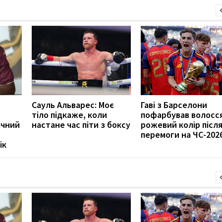
Сауль Альварес: Моє
Гаві з Барселони
тіло підкаже, коли
пофарбував волосся
ічний
настане час піти з боксу
рожевий колір післ
перемоги на ЧС-202
ік