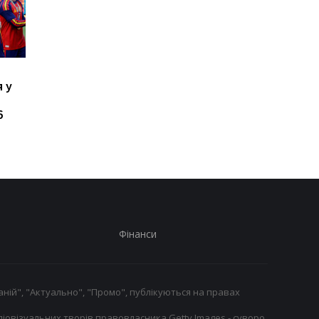
Реал посилює зусилля,
Феррарі оцінить
 у
щоб утримати Вінісіуса
потенціал боліда 20
я
Жуніора у відповідь на
року після завершен
6
інтерес з боку Арсеналу
поточного сезону
Фінанси
ній", "Актуально", "Промо", публікуються на правах
іовізуальних творів правовласника Getty Images - суворо