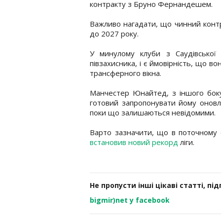
контракту з Бруно Фернандешем.
Важливо нагадати, що чинний контр
до 2027 року.
У минулому клуби з Саудівської 
півзахисника, і є ймовірність, що в
трансферного вікна.
Манчестер Юнайтед, з іншого боку,
готовий запропонувати йому оновл
поки що залишаються невідомими.
Варто зазначити, що в поточному с
встановив новий рекорд
ліги.
Не пропусти інші цікаві статті, пі
bigmir)net у facebook