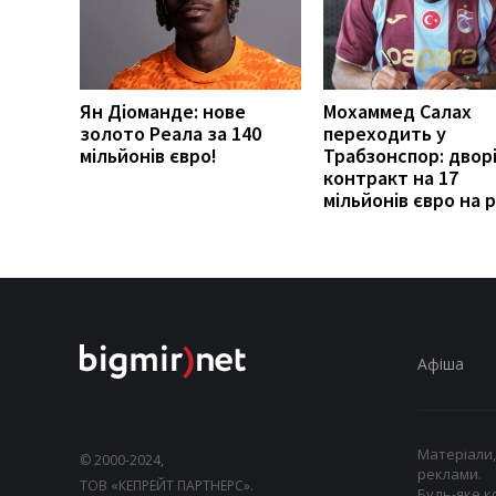
Ян Діоманде: нове
Мохаммед Салах
золото Реала за 140
переходить у
мільйонів євро!
Трабзонспор: двор
контракт на 17
мільйонів євро на р
Афіша
Матеріали,
© 2000-2024,
реклами.
ТОВ «КЕПРЕЙТ ПАРТНЕРС».
Будь-яке к