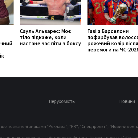
Сауль Альварес: Моє
Гаві з Барселони
тіло підкаже, коли
пофарбував волосся
ічний
настане час піти з боксу
рожевий колір післ
перемоги на ЧС-202
ік
Нерухомість
Новини
 що позначені знаками "Реклама", "PR", "Спецпроект", "Новини компа
опіювання, передрук та відтворення фотографічних творів та/або ауд