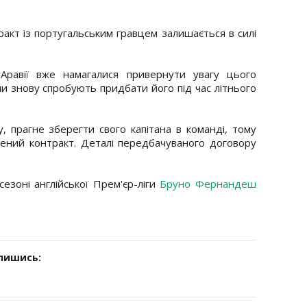
акт із португальським гравцем залишається в силі
Аравії вже намагалися привернути увагу цього
они знову спробують придбати його під час літнього
 прагне зберегти свого капітана в команді, тому
ений контракт. Деталі передбачуваного договору
езоні англійської Прем'єр-ліги
Бруно Фернандеш
дпишись: