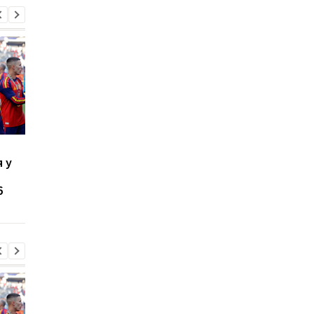
Реал посилює зусилля,
Феррарі оцінить
 у
щоб утримати Вінісіуса
потенціал боліда 20
я
Жуніора у відповідь на
року після завершен
6
інтерес з боку Арсеналу
поточного сезону