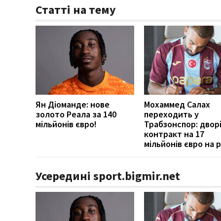
Статті на тему
Ян Діоманде: нове
Мохаммед Салах
золото Реала за 140
переходить у
мільйонів євро!
Трабзонспор: двор
контракт на 17
мільйонів євро на р
Усередині sport.bigmir.net