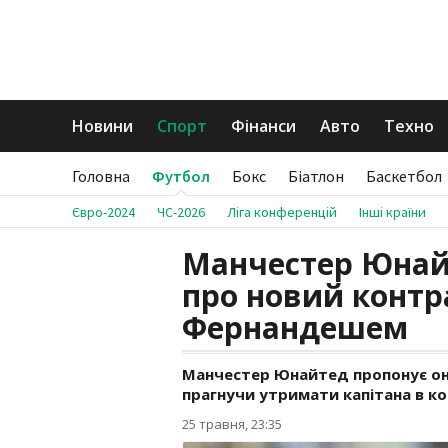
Новини
Спорт
Фінанси
Авто
Техно
Головна
Футбол
Бокс
Біатлон
Баскетбол
Євро-2024
ЧС-2026
Ліга конференцій
Інші країни
Манчестер Юнай
про новий контр
Фернандешем
Манчестер Юнайтед пропонує он
прагнучи утримати капітана в ко
25 травня, 23:35