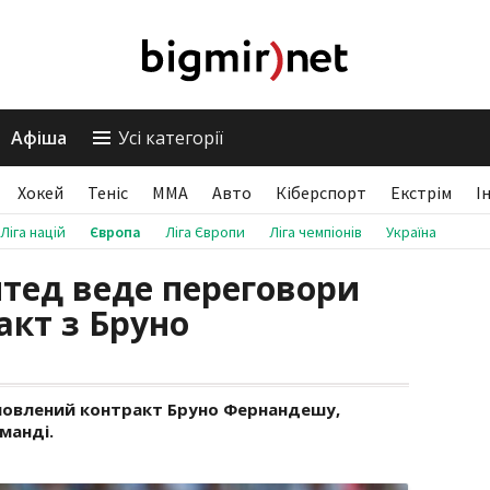
Афіша
Усі категорії
Хокей
Теніс
ММА
Авто
Кіберспорт
Екстрім
І
Ліга націй
Європа
Ліга Європи
Ліга чемпіонів
Україна
тед веде переговори
акт з Бруно
овлений контракт Бруно Фернандешу,
манді.