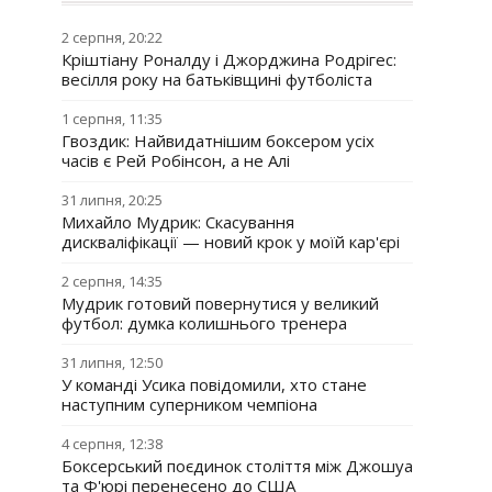
2 серпня, 20:22
Кріштіану Роналду і Джорджина Родрігес:
весілля року на батьківщині футболіста
1 серпня, 11:35
Гвоздик: Найвидатнішим боксером усіх
часів є Рей Робінсон, а не Алі
31 липня, 20:25
Михайло Мудрик: Скасування
дискваліфікації — новий крок у моїй кар'єрі
2 серпня, 14:35
Мудрик готовий повернутися у великий
футбол: думка колишнього тренера
31 липня, 12:50
У команді Усика повідомили, хто стане
наступним суперником чемпіона
4 серпня, 12:38
Боксерський поєдинок століття між Джошуа
та Ф'юрі перенесено до США