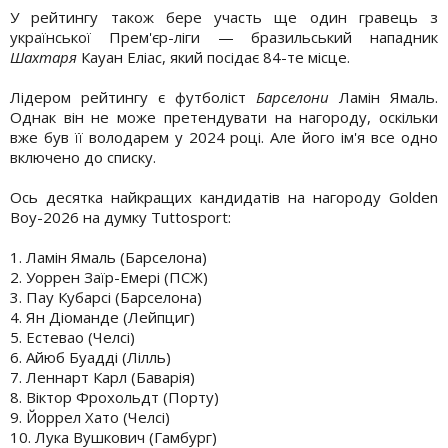
У рейтингу також бере участь ще один гравець з
української Прем'єр-ліги — бразильський нападник
Шахтаря
Кауан Еліас, який посідає 84-те місце.
Лідером рейтингу є футболіст
Барселони
Ламін Ямаль.
Однак він не може претендувати на нагороду, оскільки
вже був її володарем у 2024 році. Але його ім'я все одно
включено до списку.
Ось десятка найкращих кандидатів на нагороду Golden
Boy-2026 на думку Tuttosport:
1. Ламін Ямаль (Барселона)
2. Уоррен Заїр-Емері (ПСЖ)
3. Пау Кубарсі (Барселона)
4. Ян Діоманде (Лейпциг)
5. Естевао (Челсі)
6. Айюб Буадді (Лілль)
7. Леннарт Карл (Баварія)
8. Віктор Фрохольдт (Порту)
9. Йоррел Хато (Челсі)
10. Лука Вушкович (Гамбург)