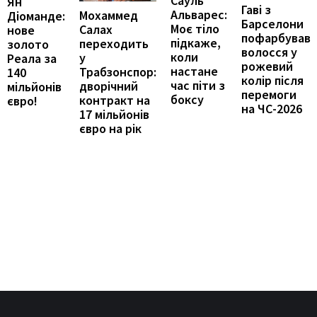
Сауль
Ян
Гаві з
Альварес:
Мохаммед
Діоманде:
Барселони
Моє тіло
Салах
нове
пофарбував
підкаже,
переходить
золото
волосся у
коли
у
Реала за
рожевий
настане
Трабзонспор:
140
колір після
час піти з
дворічний
мільйонів
перемоги
боксу
контракт на
євро!
на ЧС-2026
17 мільйонів
євро на рік