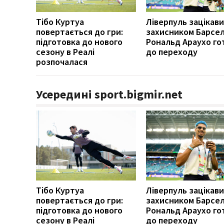
Тібо Куртуа
Ліверпуль зацікав
повертається до гри:
захисником Барсел
підготовка до нового
Рональд Араухо го
сезону в Реалі
до переходу
розпочалася
Усередині sport.bigmir.net
Тібо Куртуа
Ліверпуль зацікав
повертається до гри:
захисником Барсел
підготовка до нового
Рональд Араухо го
сезону в Реалі
до переходу