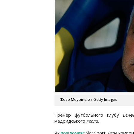
Жозе Моурінью / Getty Images
Тренер футбольного клубу
Бен
мадридського
Реала.
Як
повідомляє
Sky Sport,
Реал
компен