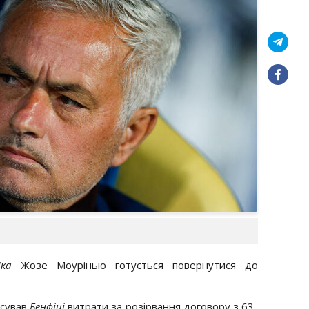
фіка
Жозе Моурінью готується повернутися до
сував
Бенфіці
витрати за розірвання договору з 63-