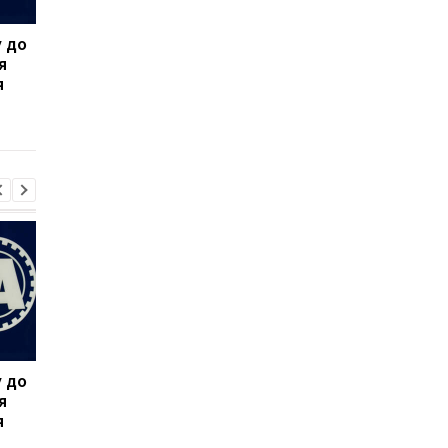
 до
Моурінью запровадив
Ісмаель Беннасер
я
нові суворі правила в
залишає Мілан
я
Реалі
 до
Моурінью запровадив
Ісмаель Беннасер
я
нові суворі правила в
залишає Мілан
я
Реалі