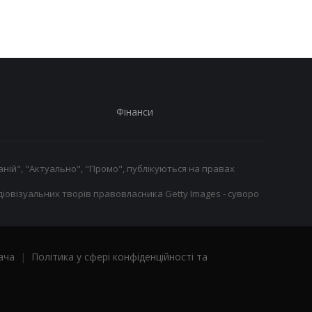
Фінанси
ній", "Актуально", "Промо", публікуються на правах
іовізуальних творів правовласника Getty Images - суворо
ача
|
Політика у сфері конфіденційності та