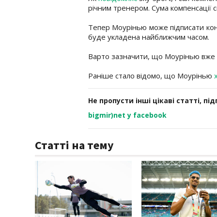
річним тренером. Сума компенсації с
Тепер Моурінью може підписати кон
буде укладена найближчим часом.
Варто зазначити, що Моурінью вже
Раніше стало відомо, що Моурінью
Не пропусти інші цікаві статті, пі
bigmir)net у facebook
Статті на тему