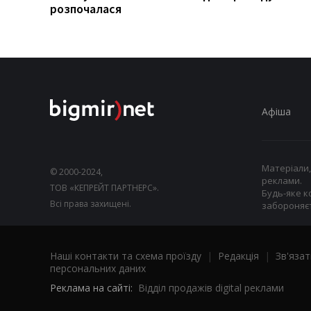
розпочалася
Афіша
Матеріали,
© 2000-2024,
реклами.
ТОВ «КЕПРЕЙТ ПАРТНЕРС».
Будь-яке к
Всі права захищені.
забороняєт
Наші контакти та схема проїзду
|
Редакція
|
Зв'язат
персональних даних
Реклама на сайті:
Відділ продажів digital реклами