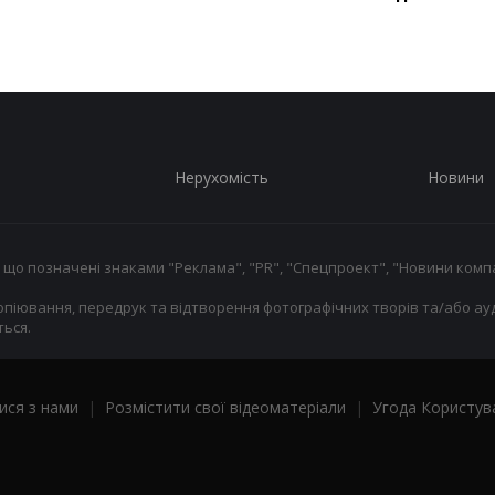
Нерухомість
Новини
 що позначені знаками "Реклама", "PR", "Спецпроект", "Новини компа
опіювання, передрук та відтворення фотографічних творів та/або ауд
ься.
ися з нами
|
Розмістити свої відеоматеріали
|
Угода Користув