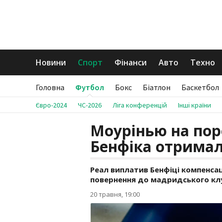
Новини
Спорт
Фінанси
Авто
Техно
Головна
Футбол
Бокс
Біатлон
Баскетбол
Євро-2024
ЧС-2026
Ліга конференцій
Інші країни
Моурінью на пор
Бенфіка отрима
Реал виплатив Бенфіці компенса
повернення до мадридського кл
20 травня, 19:00