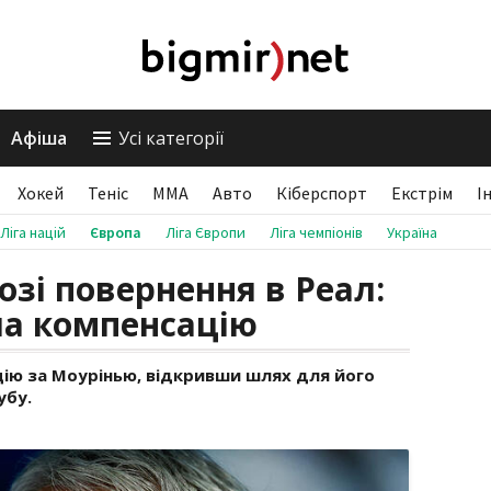
Афіша
Усі категорії
Хокей
Теніс
ММА
Авто
Кіберспорт
Екстрім
І
Ліга націй
Європа
Ліга Європи
Ліга чемпіонів
Україна
озі повернення в Реал:
ла компенсацію
цію за Моурінью, відкривши шлях для його
убу.