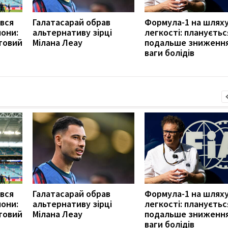
ився
Галатасарай обрав
Формула-1 на шляху
они:
альтернативу зірці
легкості: плануєтьс
товий
Мілана Леау
подальше зниженн
ваги болідів
ився
Галатасарай обрав
Формула-1 на шляху
они:
альтернативу зірці
легкості: плануєтьс
товий
Мілана Леау
подальше зниженн
ваги болідів