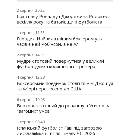
2 серпня, 20:22
Кріштіану Роналду і Джорджина Родрігес:
весілля року на батьківщині футболіста
1 серпня, 11:35
Гвоздик: Найвидатнішим боксером усіх
часів є Рей Робінсон, а не Алі
2 серпня, 14:35
Мудрик готовий повернутися у великий
футбол: думка колишнього тренера
4 серпня, 12:38
Боксерський поєдинок століття між Джошуа
та Ф'юрі перенесено до США
6 серпня, 10:08
Верховен готовий до реваншу з Усиком за
"вагомих" умов
1 серпня, 08:40
Іспанський футболіст Гаві під загрозою
дискваліфікації після фіналу ЧС-2026