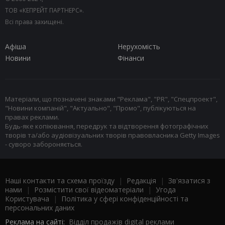
ТОВ «КЕПРЕЙТ ПАРТНЕРС».
Всі права захищені.
Афіша
Нерухомість
Новини
Фінанси
Матеріали, що позначені знаками "Реклама", "PR", "Спецпроект",
"Новини компаній", "Актуально", "Промо", публікуються на
правах реклами.
Будь-яке копіювання, передрук та відтворення фотографічних
творів та/або аудіовізуальних творів правовласника Getty Images
- суворо забороняється.
Наші контакти та схема проїзду
|
Редакція
|
Зв'язатися з
нами
|
Розмістити свої відеоматеріали
|
Угода
Користувача
|
Політика у сфері конфіденційності та
персональних даних
Реклама на сайті:
Відділ продажів digital реклами