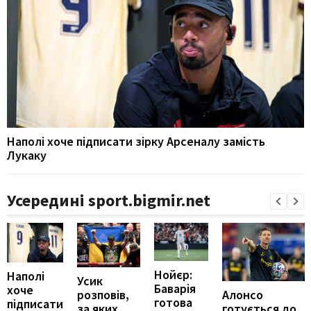
Наполі хоче підписати зірку Арсеналу замість
Лукаку
Усередині sport.bigmir.net
Нойєр:
Наполі
Усик
Баварія
хоче
Алонсо
розповів,
готова
підписати
готується до
за яких