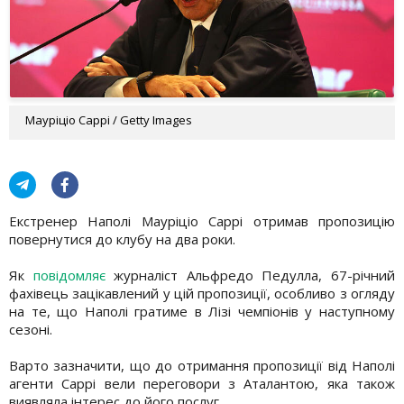
Мауріціо Саррі / Getty Images
Екстренер Наполі Мауріціо Саррі отримав пропозицію
повернутися до клубу на два роки.
Як
повідомляє
журналіст Альфредо Педулла, 67-річний
фахівець зацікавлений у цій пропозиції, особливо з огляду
на те, що Наполі гратиме в Лізі чемпіонів у наступному
сезоні.
Варто зазначити, що до отримання пропозиції від Наполі
агенти Саррі вели переговори з Аталантою, яка також
виявляла інтерес до його послуг.