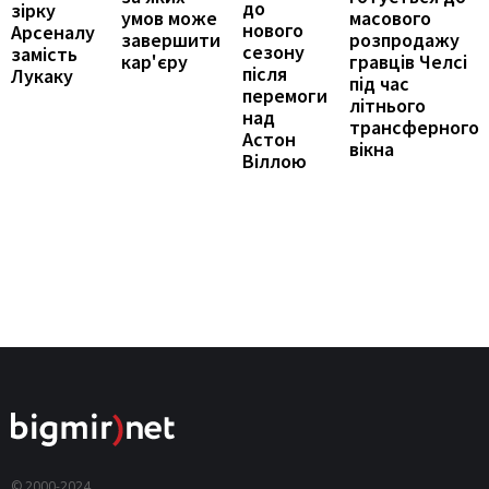
до
зірку
масового
умов може
нового
Арсеналу
розпродажу
завершити
сезону
замість
гравців Челсі
кар'єру
після
Лукаку
під час
перемоги
літнього
над
трансферного
Астон
вікна
Віллою
© 2000-2024,