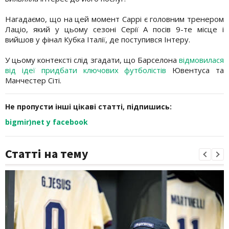
Нагадаємо, що на цей момент Саррі є головним тренером
Лаціо, який у цьому сезоні Серії А посів 9-те місце і
вийшов у фінал Кубка Італії, де поступився Інтеру.
У цьому контексті слід згадати, що Барселона
відмовилася
від ідеї придбати ключових футболістів
Ювентуса та
Манчестер Сіті.
Не пропусти інші цікаві статті, підпишись:
bigmir)net у facebook
Статті на тему