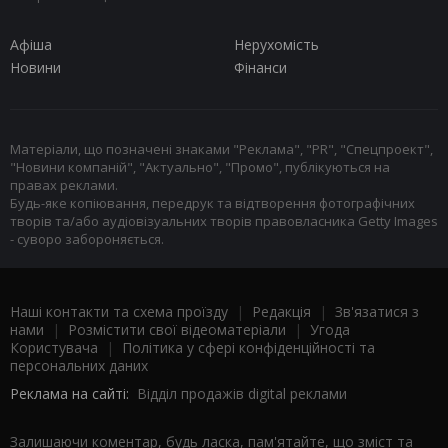
Афіша
Нерухомість
Новини
Фінанси
Матеріали, що позначені знаками "Реклама", "PR", "Спецпроект",
"Новини компаній", "Актуально", "Промо", публікуються на
правах реклами.
Будь-яке копіювання, передрук та відтворення фотографічних
творів та/або аудіовізуальних творів правовласника Getty Images
- суворо забороняється.
Наші контакти та схема проїзду
|
Редакція
|
Зв'язатися з
нами
|
Розмістити свої відеоматеріали
|
Угода
Користувача
|
Політика у сфері конфіденційності та
персональних даних
Реклама на сайті:
Відділ продажів digital реклами
Залишаючи коментар, будь ласка, пам'ятайте, що зміст та