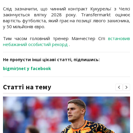
Слід зазначити, що чинний контракт Кукурельї з Челсі
закінчується влітку 2028 року. Transfermarkt оцінює
вартість футболіста, який грає на позиції лівого захисника,
у 50 мільйонів євро.
Тим часом головний тренер Манчестер Сіті
встановив
небажаний особистий рекорд
.
Не пропусти інші цікаві статті, підпишись:
bigmir)net у facebook
Статті на тему