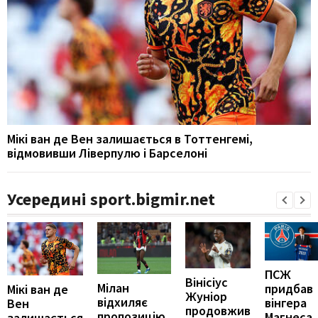
Мікі ван де Вен залишається в Тоттенгемі,
відмовивши Ліверпулю і Барселоні
Усередині sport.bigmir.net
ПСЖ
Вінісіус
Мілан
придбав
Мікі ван де
Жуніор
відхиляє
вінгера
Вен
продовжив
пропозицію
Магнеса
залишається