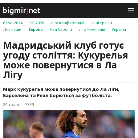
Євро-2024
ЧС-2026
Ліга конференцій
Інші країни
Ліга націй
Європа
Ліга Європи
Ліга чемпіонів
Україна
Мадридський клуб готує
угоду століття: Кукурелья
може повернутися в Ла
Лігу
Марк Кукурелья може повернутися до Ла Ліги,
Барселона та Реал борються за футболіста.
20 травня, 09:39