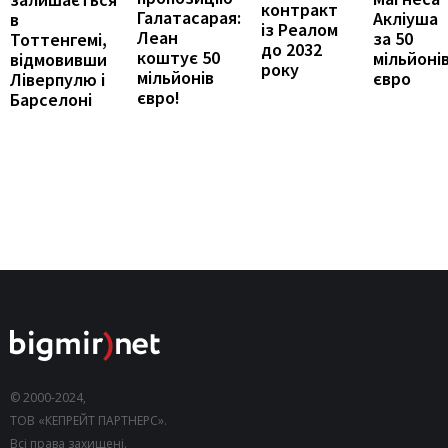
контракт
Галатасарая:
Акліуша
в
із Реалом
Леан
за 50
Тоттенгемі,
до 2032
коштує 50
мільйоні
відмовивши
року
мільйонів
євро
Ліверпулю і
євро!
Барселоні
© 2000-2024,
ТОВ «КЕПРЕЙТ ПАРТНЕРС».
Всі права захищені.