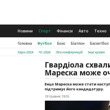
Новини
Спорт
Фінанси
Авто
Техно
Головна
Футбол
Бокс
Біатлон
Баскетбол
Євро-2024
ЧС-2026
Ліга конференцій
Інші країни
Гвардіола схвал
Мареска може оч
Енцо Мареска може стати наступ
підтримує його кандидатуру.
19 травня, 19:55