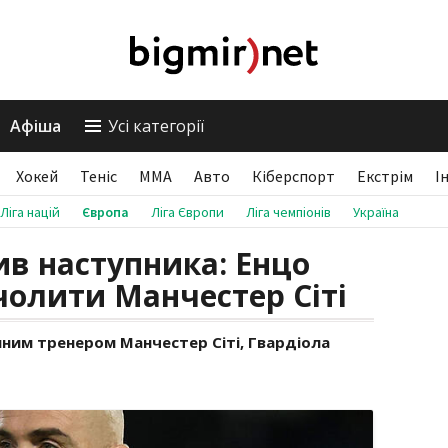
Афіша
Усі категорії
Хокей
Теніс
ММА
Авто
Кіберспорт
Екстрім
І
Ліга націй
Європа
Ліга Європи
Ліга чемпіонів
Україна
ив наступника: Енцо
олити Манчестер Сіті
ним тренером Манчестер Сіті, Гвардіола