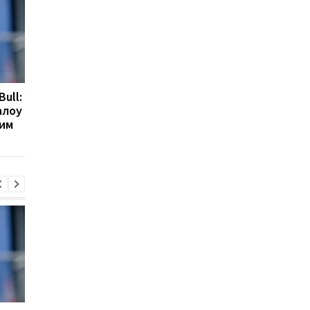
Bull:
Гранада розриває
Мілан веде перегово
алоу
контракт з воротарем
про повернення
ним
Люкою Зіданом
Леандро Паредеса д
Серії А