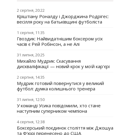
2 серпня, 20:22
Кріштіану Роналду і Джорджина Родрігес:
весілля року на батьківщині футболіста
1 серпня, 11:35
Гвоздик: Найвидатнішим боксером усіх
часів є Рей Робінсон, а не Алі
31 липня, 20:25
Михайло Мудрик: Скасування
дискваліфікації — новий крок у моїй кар'єрі
2 серпня, 14:35
Мудрик готовий повернутися у великий
футбол: думка колишнього тренера
31 липня, 12:50
У команді Усика повідомили, хто стане
наступним суперником чемпіона
4 серпня, 12:38
Боксерський поєдинок століття між Джошуа
та Ф'юрі перенесено до США