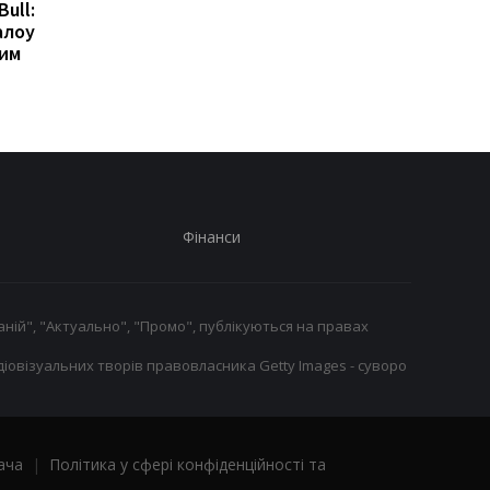
Bull:
Гранада розриває
Мілан веде перегово
алоу
контракт з воротарем
про повернення
ним
Люкою Зіданом
Леандро Паредеса д
Серії А
Фінанси
ній", "Актуально", "Промо", публікуються на правах
іовізуальних творів правовласника Getty Images - суворо
ача
|
Політика у сфері конфіденційності та