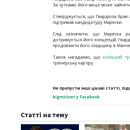
За чутками, його місце може зайнят
Стверджується, що Гвардіола брав а
підтримав кандидатуру Марески.
Слід зазначити, що Мареска ра
дотримується його концепцій. Гвард
продовжити його спадщину в Манчес
Також нагадаємо, що
колишній т
тренерську кар'єру.
Не пропусти інші цікаві статті, пі
bigmir)net у facebook
Статті на тему