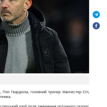
, Пеп Гвардіола, головний тренер Манчестер Сіті,
упника.
стерський клуб після закінчення поточного сезону.