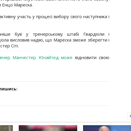
и Енцо Мареска.
ктивну участь у процесі вибору свого наступника і
ніше був у тренерському штабі Гвардіоли і
іола висловив надію, що Мареска зможе зберегти і
тер Сіті.
ренер Манчестер Юнайтед може
відновити свою
дпишись: