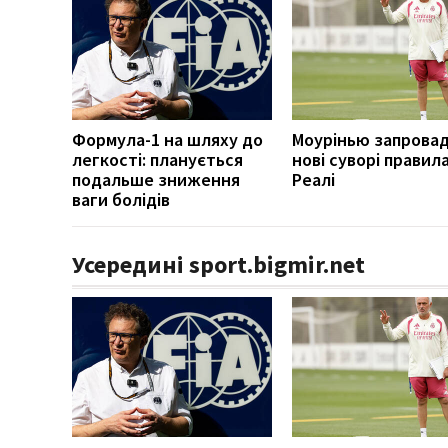
Формула-1 на шляху до
Моурінью запрова
легкості: планується
нові суворі правила
подальше зниження
Реалі
ваги болідів
Усередині sport.bigmir.net