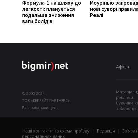
Формула-1 на шляху до
Моурінью запрова
легкості: планується
нові суворі правила
подальше зниження
Реалі
ваги болідів
Афіша
Матеріали,
© 2000-2024,
реклами.
ТОВ «КЕПРЕЙТ ПАРТНЕРС».
Будь-яке к
Всі права захищені.
забороняєт
Наші контакти та схема проїзду
|
Редакція
|
Зв'язат
персональних даних