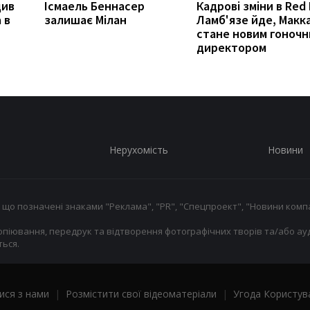
див
Ісмаель Беннасер
Кадрові зміни в Red 
 в
залишає Мілан
Ламб'язе йде, Макк
стане новим гоноч
директором
Нерухомість
Новини
 що позначені знаками "Реклама", "PR", "Спецпроект", "Новини компа
опіювання, передрук та відтворення фотографічних творів та/або ауд
ься.
ися з нами
|
Розмістити свої відеоматеріали
|
Угода Користув