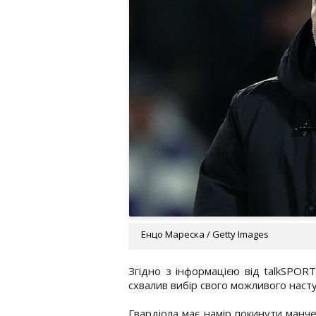
Енцо Мареска / Getty Images
Згідно з інформацією від talkSPORT
схвалив вибір свого можливого наст
Гвардіола має намір покинути манче