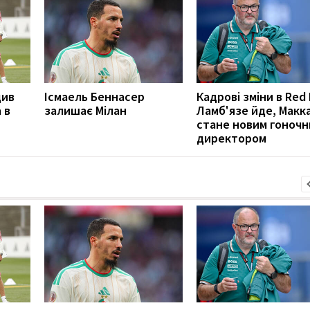
див
Ісмаель Беннасер
Кадрові зміни в Red 
 в
залишає Мілан
Ламб'язе йде, Макк
стане новим гоноч
директором