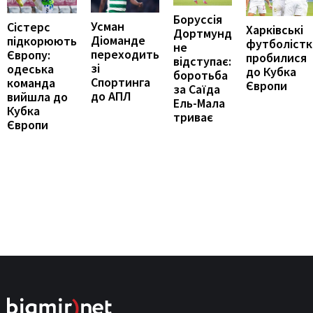
Боруссія
Усман
Сістерс
Харківські
Дортмунд
Діоманде
підкорюють
футболістк
не
переходить
Європу:
пробилися
відступає:
зі
одеська
до Кубка
боротьба
Спортинга
команда
Європи
за Саїда
до АПЛ
вийшла до
Ель-Мала
Кубка
триває
Європи