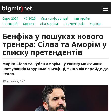
Євро-2024
ЧС-2026
Ліга конференцій
Інші країни
Ліга націй
Європа
Ліга Європи
Ліга чемпіонів
Україна
Бенфіка у пошуках нового
тренера: Сілва та Аморім у
списку претендентів
Марко Сілва та Рубен Аморім - у списку можливих
наступників Моурінью в Бенфіці, якщо він перейде до
Реала.
19 травня, 19:15