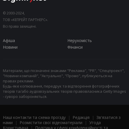
© 2000-2024,
ТОВ «КЕПРЕЙТ ПАРТНЕРС».
Всі права захищені.
Афіша
Нерухомість
Новини
Фінанси
Матеріали, що позначені знаками "Реклама", "PR", "Спецпроект",
"Новини компаній", "Актуально", "Промо", публікуються на
правах реклами.
Будь-яке копіювання, передрук та відтворення фотографічних
творів та/або аудіовізуальних творів правовласника Getty Images
- суворо забороняється.
Наші контакти та схема проїзду
|
Редакція
|
Зв'язатися з
нами
|
Розмістити свої відеоматеріали
|
Угода
Користувача
|
Політика у сфері конфіденційності та