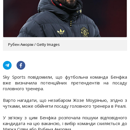
Рубен Аморім / Getty Images
Sky Sports повідомили, що футбольна команда Бенфіка
вже визначила потенційних претендентів на посаду
головного тренера.
Варто нагадати, що незабаром Жозе Моурінью, згідно з
чутками, може обійняти посаду головного тренера в Реалі.
У зв'язку з цим Бенфіка розпочала пошуки відповідного
кандидата на цю вакансію, і вибір команди схиляється до
Марка Сілви або Рубена Аморіма.