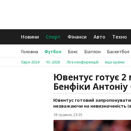
Новини
Спорт
Фінанси
Авто
Техно
Головна
Футбол
Бокс
Біатлон
Баскетбол
Євро-2024
ЧС-2026
Ліга конференцій
Інші країни
Ювентус готує 2
Бенфіки Антоніу 
Ювентус готовий запропонувати 2
незважаючи на невизначеність і
18 травня, 23:35