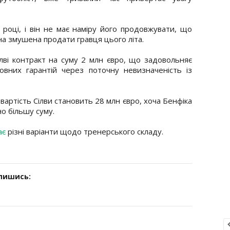
 році, і він не має наміру його продовжувати, що
на змушена продати гравця цього літа.
лві контракт на суму 2 млн євро, що задовольняє
вних гарантій через поточну невизначеність із
вартість Сілви становить 28 млн євро, хоча Бенфіка
о більшу суму.
ає
різні варіанти щодо тренерського складу.
дпишись: