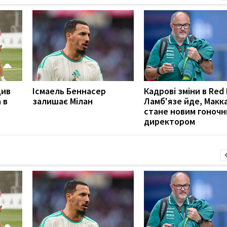
див
Ісмаель Беннасер
Кадрові зміни в Red 
 в
залишає Мілан
Ламб'язе йде, Макк
стане новим гоноч
директором