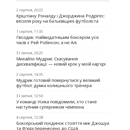
2 серпня, 20:22
Кріштіану Роналду і Джорджина Родрігес:
весілля року на батьківщині футболіста
1 серпня, 11:35
Гвоздик: Найвидатнішим боксером усіх
часів є Рей Робінсон, а не Алі
31 липня, 20:25
Михайло Мудрик: Скасування
дискваліфікації — новий крок у моїй кар'єрі
2 серпня, 14:35
Мудрик готовий повернутися у великий
футбол: думка колишнього тренера
31 липня, 12:50
У команді Усика повідомили, хто стане
наступним суперником чемпіона
4 серпня, 12:38
Боксерський поєдинок століття між Джошуа
та Ф'юрі перенесено до США