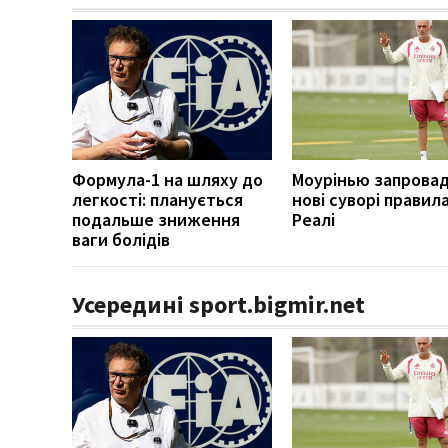
Формула-1 на шляху до
Моурінью запрова
легкості: планується
нові суворі правила
подальше зниження
Реалі
ваги болідів
Усередині sport.bigmir.net