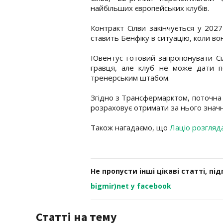
найбільших європейських клубів.
Контракт Сілви закінчується у 2027
ставить Бенфіку в ситуацію, коли во
Ювентус готовий запропонувати Сі
гравця, але клуб не може дати по
тренерським штабом.
Згідно з Трансфермарктом, поточна 
розраховує отримати за нього значн
Також нагадаємо, що
Лаціо розгляд
Не пропусти інші цікаві статті, пі
bigmir)net у facebook
Статті на тему