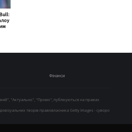
Bull:
Гранада розриває
Мілан веде перегово
алоу
контракт з воротарем
про повернення
ним
Люкою Зіданом
Леандро Паредеса д
Серії А
Фінанси
ній", "Актуально", "Промо", публікуються на правах
іовізуальних творів правовласника Getty Images - суворо