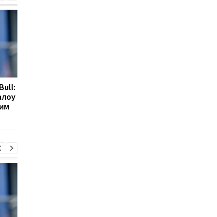
Bull:
Гранада розриває
Мілан веде перегово
алоу
контракт з воротарем
про повернення
ним
Люкою Зіданом
Леандро Паредеса д
Серії А