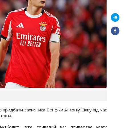
р придбати захисника Бенфіки Антоніу Сілву під час
вікна.
 футболіст, вже тривалий час привертає увагу