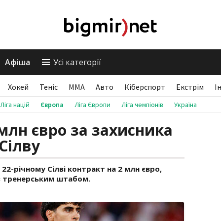
Афіша
Усі категорії
Хокей
Теніс
ММА
Авто
Кіберспорт
Екстрім
І
Ліга націй
Європа
Ліга Європи
Ліга чемпіонів
Україна
 млн євро за захисника
Сілву
2-річному Сілві контракт на 2 млн євро,
з тренерським штабом.