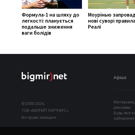
Формула-1 на шляху до
Моурінью запрова
легкості: планується
нові суворі правила
подальше зниження
Реалі
ваги болідів
Афіша
Матеріали,
© 2000-2024,
реклами.
ТОВ «КЕПРЕЙТ ПАРТНЕРС».
Будь-яке к
Всі права захищені.
забороняєт