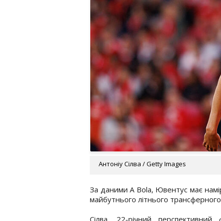
Антоніу Сілва / Getty Images
За даними A Bola, Ювентус має намі
майбутнього літнього трансферного 
Сілва, 22-річний перспективний