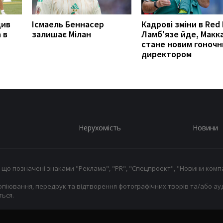
див
Ісмаель Беннасер
Кадрові зміни в Red 
 в
залишає Мілан
Ламб'язе йде, Макк
стане новим гоноч
директором
Нерухомість
Новини
 що позначені знаками "Реклама", "PR", "Спецпроект", "Новини компа
опіювання, передрук та відтворення фотографічних творів та/або ауд
ься.