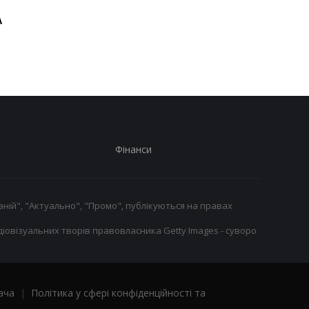
Повернення Мудрика в
Джозеф Паркер:
A
Челсі: Алонсо радіє
скасування
захопленню і підтримці
дискваліфікації і
повернення на ринг
Фінанси
ній", "Актуально", "Промо", публікуються на правах
іовізуальних творів правовласника Getty Images - суворо
ача
|
Політика у сфері конфіденційності та