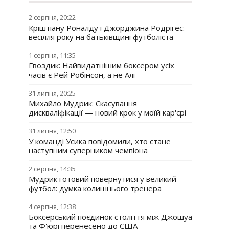
2 серпня, 20:22
Кріштіану Роналду і Джорджина Родрігес:
весілля року на батьківщині футболіста
1 серпня, 11:35
Гвоздик: Найвидатнішим боксером усіх
часів є Рей Робінсон, а не Алі
31 липня, 20:25
Михайло Мудрик: Скасування
дискваліфікації — новий крок у моїй кар'єрі
31 липня, 12:50
У команді Усика повідомили, хто стане
наступним суперником чемпіона
2 серпня, 14:35
Мудрик готовий повернутися у великий
футбол: думка колишнього тренера
4 серпня, 12:38
Боксерський поєдинок століття між Джошуа
та Ф'юрі перенесено до США