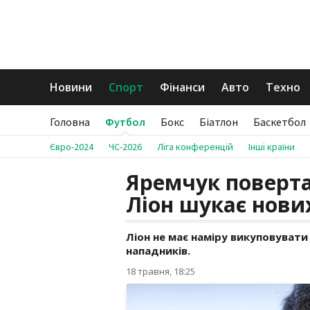
Новини
Спорт
Фінанси
Авто
Техно
Головна
Футбол
Бокс
Біатлон
Баскетбол
Євро-2024
ЧС-2026
Ліга конференцій
Інші країни
Яремчук поверта
Ліон шукає нови
Ліон не має наміру викуповуват
нападників.
18 травня, 18:25