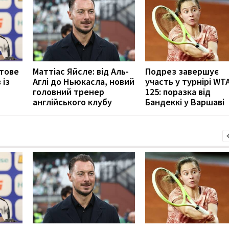
отове
Маттіас Яйсле: від Аль-
Подрез завершує
 із
Аглі до Ньюкасла, новий
участь у турнірі WT
головний тренер
125: поразка від
англійського клубу
Бандеккі у Варшаві