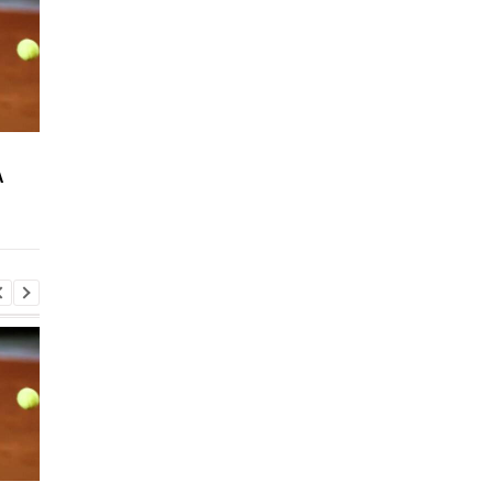
Повернення Мудрика в
Джозеф Паркер:
A
Челсі: Алонсо радіє
скасування
захопленню і підтримці
дискваліфікації і
повернення на ринг