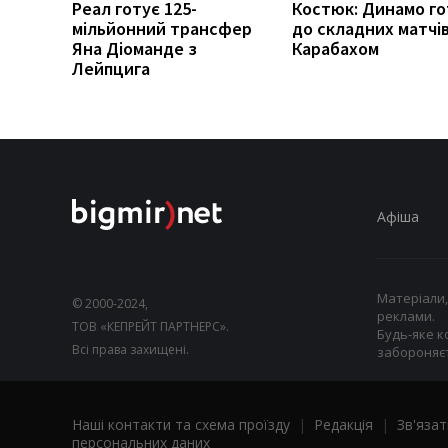
Реал готує 125-
Костюк: Динамо г
мільйонний трансфер
до складних матчів
Яна Діоманде з
Карабахом
Лейпцига
Афіша
Матеріали,
© 2000-2024,
реклами.
ТОВ «КЕПРЕЙТ ПАРТНЕРС».
Будь-яке к
Всі права захищені.
забороняєт
Наші контакти та схема проїзду
|
Редакція
|
Зв'язат
персональних даних