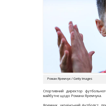
Роман Яремчук / Getty Images
Спортивний директор футбольног
майбутнє щодо Романа Яремчука.
Яремчук, український футболіст, пр