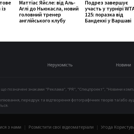
отове
Маттіас Яйсле: від Аль-
Подрез завершує
 із
Аглі до Ньюкасла, новий
участь у турнірі WT
головний тренер
125: поразка від
англійського клубу
Бандеккі у Варшаві
Нерухомість
Новини
 що позначені знаками "Реклама", "PR", "Спецпроект", "Новини компа
опіювання, передрук та відтворення фотографічних творів та/або ауд
ься.
ися з нами
|
Розмістити свої відеоматеріали
|
Угода Користув