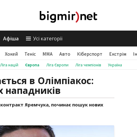
Афіша
Усі категорії
Хокей
Теніс
ММА
Авто
Кіберспорт
Екстрім
І
Ліга націй
Європа
Ліга Європи
Ліга чемпіонів
Україна
ється в Олімпіакос:
х нападників
и контракт Яремчука, починає пошук нових