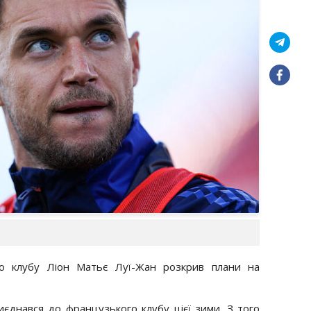
о клубу Ліон Матьє Луї-Жан розкрив плани на
иєднався до французького клубу цієї зими. З того