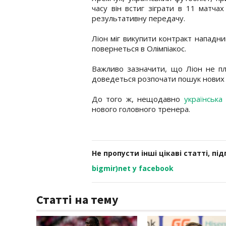
часу він встиг зіграти в 11 матч
результативну передачу.
Ліон міг викупити контракт нападник
повернеться в Олімпіакос.
Важливо зазначити, що Ліон не пл
доведеться розпочати пошук нових 
До того ж, нещодавно
українська
нового головного тренера.
Не пропусти інші цікаві статті, пі
bigmir)net у facebook
Статті на тему