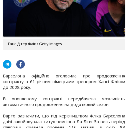
Ганс-Дітер Флік / Getty Images
Барселона офіційно оголосила про продовження
контракту з 61-річним німецьким тренером Хансі Фліком
до 2028 року.
В оновленому контракті передбачена можливість
автоматичного продовження на додатковий сезон.
Варто зазначити, що під керівництвом Фліка Барселона
двічі завойовувала титул чемпіона Ла Ліги. За весь період
співпраці команда провела 116 матчів, з яких 88