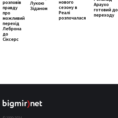
нового
розповів
Лукою
Араухо
сезону в
правду
Зіданом
готовий до
Реалі
про
переходу
розпочалася
можливий
перехід
Леброна
до
Сіксерс
© 2000-2024,