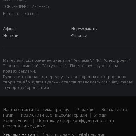
ТОВ «КЕПРЕЙТ ПАРТНЕРС».
Всі права захищені.
Афіша
Нерухомість
Новини
Фінанси
Матеріали, що позначені знаками "Реклама", "PR", "Спецпроект",
"Новини компаній", "Актуально", "Промо", публікуються на
правах реклами.
Будь-яке копіювання, передрук та відтворення фотографічних
творів та/або аудіовізуальних творів правовласника Getty Images
- суворо забороняється.
Наші контакти та схема проїзду
|
Редакція
|
Зв'язатися з
нами
|
Розмістити свої відеоматеріали
|
Угода
Користувача
|
Політика у сфері конфіденційності та
персональних даних
Реклама на сайті:
Відділ продажів digital реклами