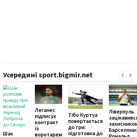
Усередині sport.bigmir.net
Леганес
Ліверпуль
Тібо Куртуа
підписує
зацікавивс
повертається
контракт
захиснико
до гри:
із
Барселони:
підготовка до
Шак
воротарем
Рональд