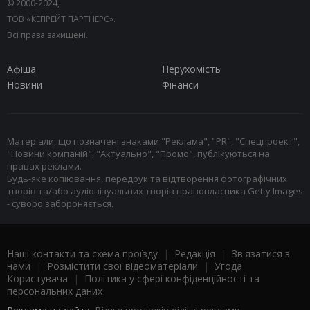
© 2000-2024,
ТОВ «КЕПРЕЙТ ПАРТНЕРС».
Всі права захищені.
Афіша
Нерухомість
Новини
Фінанси
Матеріали, що позначені знаками "Реклама", "PR", "Спецпроект",
"Новини компаній", "Актуально", "Промо", публікуються на
правах реклами.
Будь-яке копіювання, передрук та відтворення фотографічних
творів та/або аудіовізуальних творів правовласника Getty Images
- суворо забороняється.
Наші контакти та схема проїзду
|
Редакція
|
Зв'язатися з
нами
|
Розмістити свої відеоматеріали
|
Угода
Користувача
|
Політика у сфері конфіденційності та
персональних даних