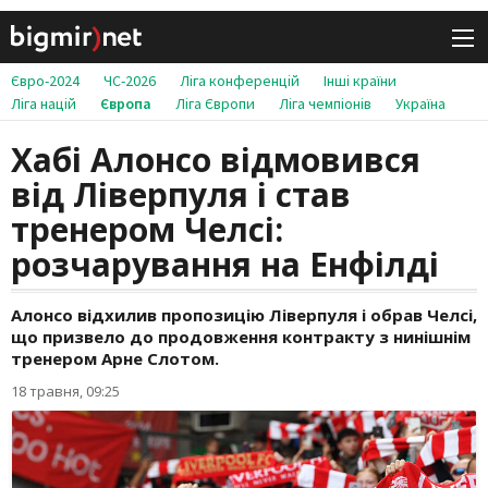
Євро-2024
ЧС-2026
Ліга конференцій
Інші країни
Ліга націй
Європа
Ліга Європи
Ліга чемпіонів
Україна
Хабі Алонсо відмовився
від Ліверпуля і став
тренером Челсі:
розчарування на Енфілді
Алонсо відхилив пропозицію Ліверпуля і обрав Челсі,
що призвело до продовження контракту з нинішнім
тренером Арне Слотом.
18 травня, 09:25