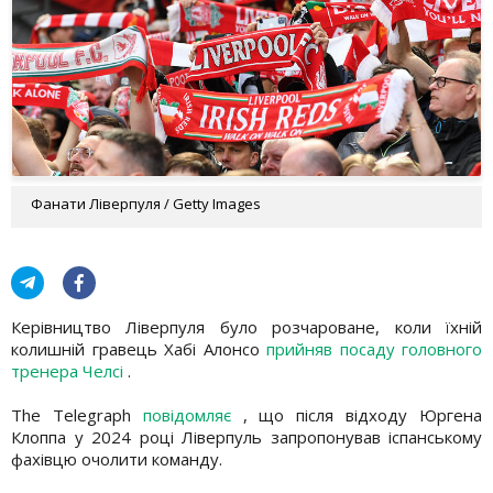
Фанати Ліверпуля / Getty Images
Керівництво Ліверпуля було розчароване, коли їхній
колишній гравець Хабі Алонсо
прийняв посаду головного
тренера Челсі
.
The Telegraph
повідомляє
, що після відходу Юргена
Клоппа у 2024 році Ліверпуль запропонував іспанському
фахівцю очолити команду.