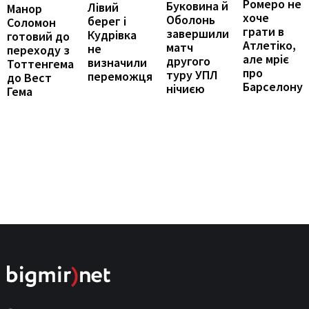
Ромеро не
Буковина й
Лівий
Манор
хоче
Оболонь
берег і
Соломон
грати в
завершили
Кудрівка
готовий до
Атлетіко,
матч
не
переходу з
але мріє
другого
визначили
Тоттенгема
про
туру УПЛ
переможця
до Вест
Барселону
нічиєю
Гема