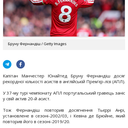
Бруну Фернандіш / Getty Images
Капітан Манчестер Юнайтед Бруну Фернандіш досяг
рекордної кількості асистів в англійській Прем'єр-лізі (АПЛ).
У 37-му турі чемпіонату АПЛ португальський гравець заніс
у свій актив 20-й асист.
Тож Фернандіш повторив досягнення Тьєррі Анрі,
установлене в сезоні-2002/03, і Кевіна де Брюйне, який
повторив його в сезоні-2019/20.