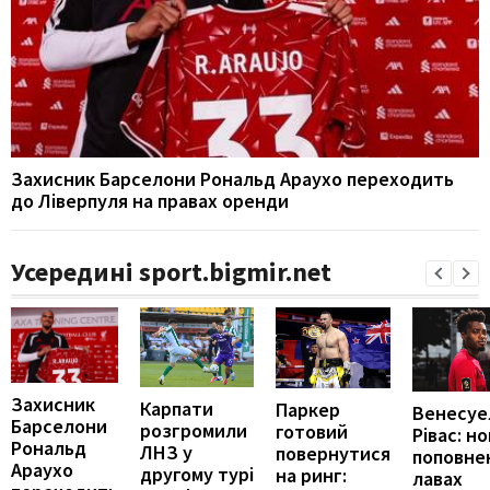
Захисник Барселони Рональд Араухо переходить
до Ліверпуля на правах оренди
Усередині sport.bigmir.net
Захисник
Карпати
Паркер
Венесуе
Барселони
розгромили
готовий
Рівас: н
Рональд
ЛНЗ у
повернутися
поповне
Араухо
другому турі
на ринг:
лавах