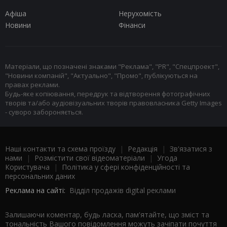
Афіша
Нерухомість
Новини
Фінанси
Матеріали, що позначені знаками "Реклама", "PR", "Спецпроект",
"Новини компаній", "Актуально", "Промо", публікуються на
правах реклами.
Будь-яке копіювання, передрук та відтворення фотографічних
творів та/або аудіовізуальних творів правовласника Getty Images
- суворо забороняється.
Наші контакти та схема проїзду
|
Редакція
|
Зв'язатися з
нами
|
Розмістити свої відеоматеріали
|
Угода
Користувача
|
Політика у сфері конфіденційності та
персональних даних
Реклама на сайті:
Відділ продажів digital реклами
Залишаючи коментар, будь ласка, пам'ятайте, що зміст та
тональність Вашого повідомлення можуть зачіпати почуття