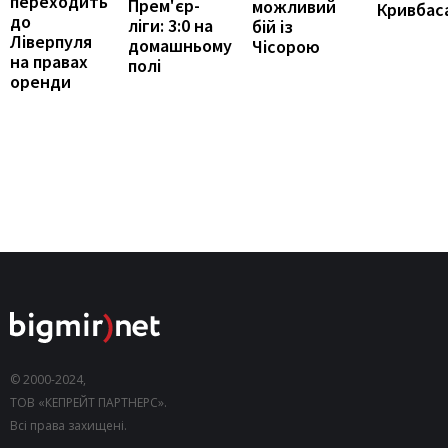
переходить
Прем'єр-
можливий
Кривбас
до
ліги: 3:0 на
бій із
Ліверпуля
домашньому
Чісорою
на правах
полі
оренди
© 2000-2024,
ТОВ «КЕПРЕЙТ ПАРТНЕРС».
Всі права захищені.