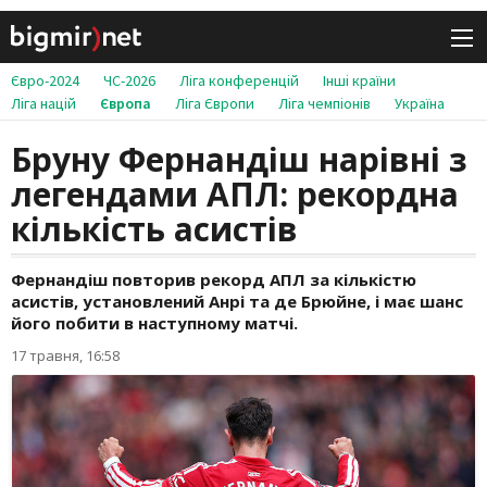
Євро-2024
ЧС-2026
Ліга конференцій
Інші країни
Ліга націй
Європа
Ліга Європи
Ліга чемпіонів
Україна
Бруну Фернандіш нарівні з
легендами АПЛ: рекордна
кількість асистів
Фернандіш повторив рекорд АПЛ за кількістю
асистів, установлений Анрі та де Брюйне, і має шанс
його побити в наступному матчі.
17 травня, 16:58