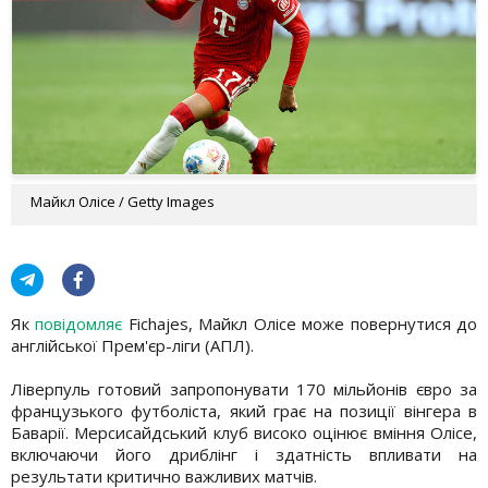
Майкл Олісе / Getty Images
Як
повідомляє
Fichajes, Майкл Олісе може повернутися до
англійської Прем'єр-ліги (АПЛ).
Ліверпуль готовий запропонувати 170 мільйонів євро за
французького футболіста, який грає на позиції вінгера в
Баварії. Мерсисайдський клуб високо оцінює вміння Олісе,
включаючи його дриблінг і здатність впливати на
результати критично важливих матчів.