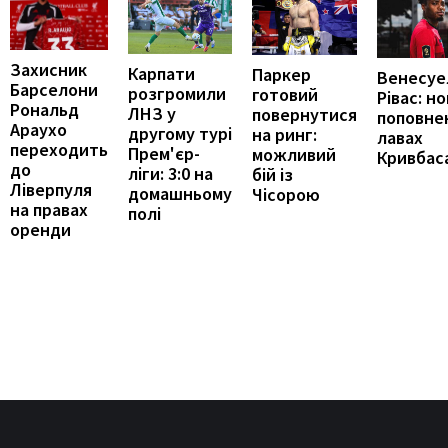
Захисник
Карпати
Паркер
Венесуе
Барселони
розгромили
готовий
Рівас: н
Рональд
ЛНЗ у
повернутися
поповне
Араухо
другому турі
на ринг:
лавах
переходить
Прем'єр-
можливий
Кривбас
до
ліги: 3:0 на
бій із
Ліверпуля
домашньому
Чісорою
на правах
полі
оренди