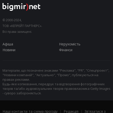
© 2000-2024,
ТОВ «КЕПРЕЙТ ПАРТНЕРС».
Всі права захищені.
Афіша
Нерухомість
Новини
Фінанси
Матеріали, що позначені знаками "Реклама", "PR", "Спецпроект",
"Новини компаній", "Актуально", "Промо", публікуються на
правах реклами.
Будь-яке копіювання, передрук та відтворення фотографічних
творів та/або аудіовізуальних творів правовласника Getty Images
- суворо забороняється.
Наші контакти та схема проїзду
|
Редакція
|
Зв'язатися з