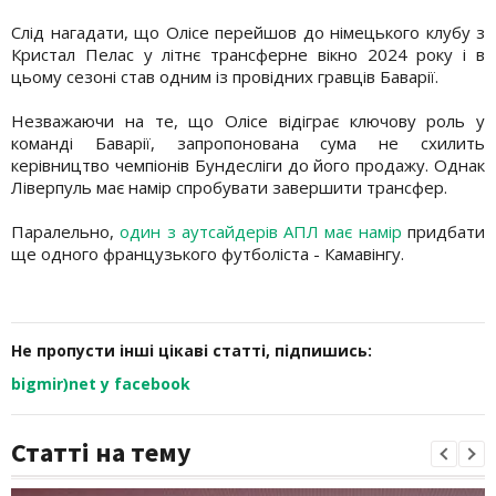
Слід нагадати, що Олісе перейшов до німецького клубу з
Кристал Пелас у літнє трансферне вікно 2024 року і в
цьому сезоні став одним із провідних гравців Баварії.
Незважаючи на те, що Олісе відіграє ключову роль у
команді Баварії, запропонована сума не схилить
керівництво чемпіонів Бундесліги до його продажу. Однак
Ліверпуль має намір спробувати завершити трансфер.
Паралельно,
один з аутсайдерів АПЛ має намір
придбати
ще одного французького футболіста - Камавінгу.
Не пропусти інші цікаві статті, підпишись:
bigmir)net у facebook
Статті на тему