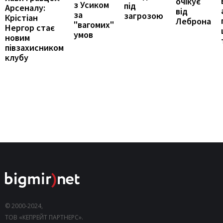
очікує
з Усиком
під
Арсеналу:
від
за
загрозою
Крістіан
Леброна
"вагомих"
Нергор стає
умов
новим
півзахисником
клубу
© 2000-2024,
ТОВ «КЕПРЕЙТ ПАРТНЕРС».