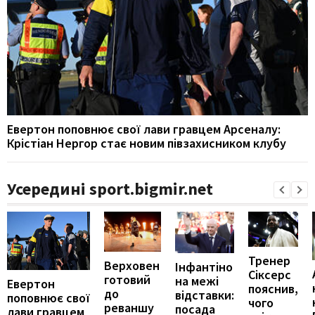
Евертон поповнює свої лави гравцем Арсеналу:
Крістіан Нергор стає новим півзахисником клубу
Усередині sport.bigmir.net
Тренер
Верховен
Інфантіно
Сіксерс
готовий
на межі
Евертон
пояснив,
до
відставки:
поповнює свої
чого
реваншу
посада
лави гравцем