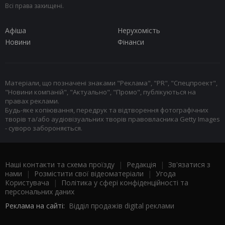
Всі права захищені.
Афіша
Нерухомість
Новини
Фінанси
Матеріали, що позначені знаками "Реклама", "PR", "Спецпроект",
"Новини компаній", "Актуально", "Промо", публікуються на
правах реклами.
Будь-яке копіювання, передрук та відтворення фотографічних
творів та/або аудіовізуальних творів правовласника Getty Images
- суворо забороняється.
Наші контакти та схема проїзду
|
Редакція
|
Зв'язатися з
нами
|
Розмістити свої відеоматеріали
|
Угода
Користувача
|
Політика у сфері конфіденційності та
персональних даних
Реклама на сайті:
Відділ продажів digital реклами