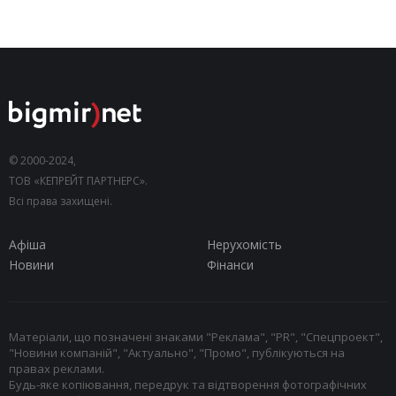
© 2000-2024,
ТОВ «КЕПРЕЙТ ПАРТНЕРС».
Всі права захищені.
Афіша
Нерухомість
Новини
Фінанси
Матеріали, що позначені знаками "Реклама", "PR", "Спецпроект",
"Новини компаній", "Актуально", "Промо", публікуються на
правах реклами.
Будь-яке копіювання, передрук та відтворення фотографічних