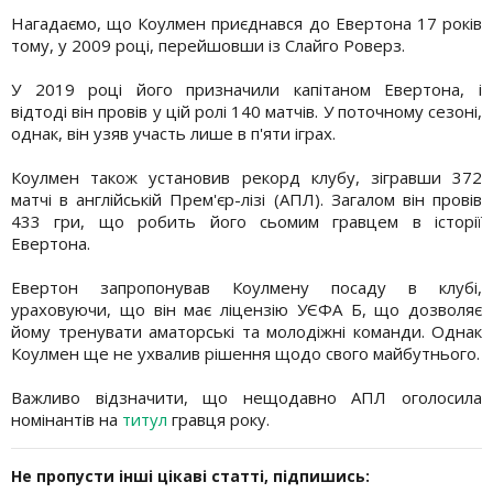
Нагадаємо, що Коулмен приєднався до Евертона 17 років
тому, у 2009 році, перейшовши із Слайго Роверз.
У 2019 році його призначили капітаном Евертона, і
відтоді він провів у цій ролі 140 матчів. У поточному сезоні,
однак, він узяв участь лише в п'яти іграх.
Коулмен також установив рекорд клубу, зігравши 372
матчі в англійській Прем'єр-лізі (АПЛ). Загалом він провів
433 гри, що робить його сьомим гравцем в історії
Евертона.
Евертон запропонував Коулмену посаду в клубі,
ураховуючи, що він має ліцензію УЄФА Б, що дозволяє
йому тренувати аматорські та молодіжні команди. Однак
Коулмен ще не ухвалив рішення щодо свого майбутнього.
Важливо відзначити, що нещодавно АПЛ оголосила
номінантів на
титул
гравця року.
Не пропусти інші цікаві статті, підпишись: