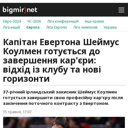
Євро-2024
ЧС-2026
Ліга конференцій
Інші країни
Ліга націй
Європа
Ліга Європи
Ліга чемпіонів
Україна
Капітан Евертона Шеймус
Коулмен готується до
завершення кар'єри:
відхід із клубу та нові
горизонти
37-річний ірландський захисник Шеймус Коулмен
готується завершити свою професійну кар'єру після
закінчення поточного контракту з Евертоном.
15 травня, 17:07