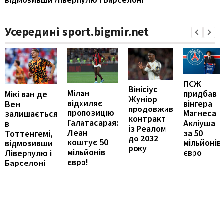
Усередині sport.bigmir.net
ПСЖ
Вінісіус
Мілан
придбав
Мікі ван де
Жуніор
відхиляє
вінгера
Вен
продовжив
пропозицію
Магнеса
залишається
контракт
Галатасарая:
Акліуша
в
із Реалом
Леан
за 50
Тоттенгемі,
до 2032
коштує 50
мільйоні
відмовивши
року
мільйонів
євро
Ліверпулю і
євро!
Барселоні