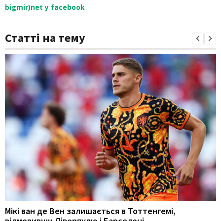
bigmir)net у facebook
Статті на тему
Мікі ван де Вен залишається в Тоттенгемі,
відмовивши Ліверпулю і Барселоні