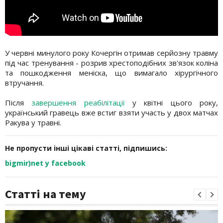
У червні минулого року Кочергін отримав серйозну травму
під час тренування - розрив хрестоподібних зв'язок коліна
та пошкодження меніска, що вимагало хірургічного
втручання.
Після
завершення реабілітації
у квітні цього року,
український гравець вже встиг взяти участь у двох матчах
Ракува у травні.
Не пропусти інші цікаві статті, підпишись:
bigmir)net у facebook
Статті на тему