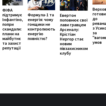
Верхо
ФІФА
готови
підтримує
Формула-1 та
Евертон
до
Інфантіно,
енергія: чому
поповнює свої
реван
попри
гонщики не
лави гравцем
з Усик
скандали:
контролюють
Арсеналу:
за
плани на
енергію
Крістіан
"вагом
майбутнє
повністю?
Нергор стає
умов
та захист
новим
репутації
півзахисником
клубу