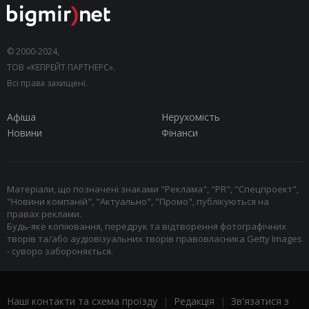
© 2000-2024,
ТОВ «КЕПРЕЙТ ПАРТНЕРС».
Всі права захищені.
Афіша
Нерухомість
Новини
Фінанси
Матеріали, що позначені знаками "Реклама", "PR", "Спецпроект",
"Новини компаній", "Актуально", "Промо", публікуються на
правах реклами.
Будь-яке копіювання, передрук та відтворення фотографічних
творів та/або аудіовізуальних творів правовласника Getty Images
- суворо забороняється.
Наші контакти та схема проїзду
|
Редакція
|
Зв'язатися з