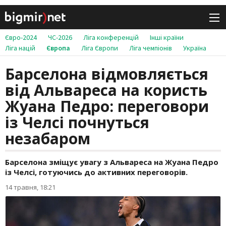
Євро-2024
ЧС-2026
Ліга конференцій
Інші країни
Ліга націй
Європа
Ліга Європи
Ліга чемпіонів
Україна
Барселона відмовляється
від Альвареса на користь
Жуана Педро: переговори
із Челсі почнуться
незабаром
Барселона зміщує увагу з Альвареса на Жуана Педро
із Челсі, готуючись до активних переговорів.
14 травня, 18:21