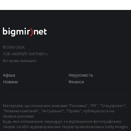
© 2000-2024,
ТОВ «КЕПРЕЙТ ПАРТНЕРС».
Всі права захищені.
Афіша
Нерухомість
Новини
Фінанси
Матеріали, що позначені знаками "Реклама", "PR", "Спецпроект",
"Новини компаній", "Актуально", "Промо", публікуються на
правах реклами.
Будь-яке копіювання, передрук та відтворення фотографічних
творів та/або аудіовізуальних творів правовласника Getty Images