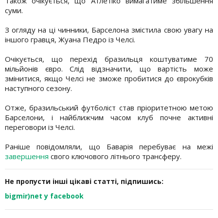
Також очікується, що Атлетіко вимагатиме збільшення
суми.
З огляду на ці чинники, Барселона змістила свою увагу на
іншого гравця, Жуана Педро із Челсі.
Очікується, що перехід бразильця коштуватиме 70
мільйонів євро. Слід відзначити, що вартість може
змінитися, якщо Челсі не зможе пробитися до єврокубків
наступного сезону.
Отже, бразильський футболіст став пріоритетною метою
Барселони, і найближчим часом клуб почне активні
переговори із Челсі.
Раніше повідомляли, що Баварія перебуває на межі
завершення
свого ключового літнього трансферу.
Не пропусти інші цікаві статті, підпишись:
bigmir)net у facebook