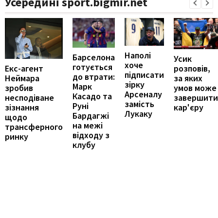
Усередині sport.bigmir.net
Наполі
Барселона
Усик
хоче
готується
Екс-агент
розповів,
підписати
до втрати:
Неймара
за яких
зірку
Марк
зробив
умов може
Арсеналу
Касадо та
несподіване
завершити
замість
Руні
зізнання
кар'єру
Лукаку
Бардагжі
щодо
на межі
трансферного
відходу з
ринку
клубу