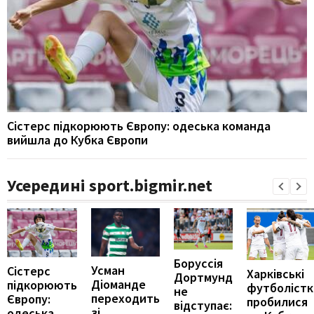
Сістерс підкорюють Європу: одеська команда
вийшла до Кубка Європи
Усередині sport.bigmir.net
Боруссія
Усман
Сістерс
Харківські
Дортмунд
Діоманде
підкорюють
футболістк
не
переходить
Європу:
пробилися
відступає:
зі
одеська