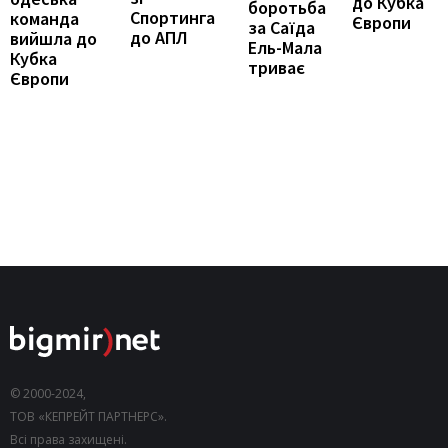
до Кубка
боротьба
Спортинга
команда
Європи
за Саїда
до АПЛ
вийшла до
Ель-Мала
Кубка
триває
Європи
© 2000-2024,
ТОВ «КЕПРЕЙТ ПАРТНЕРС».
Всі права захищені.