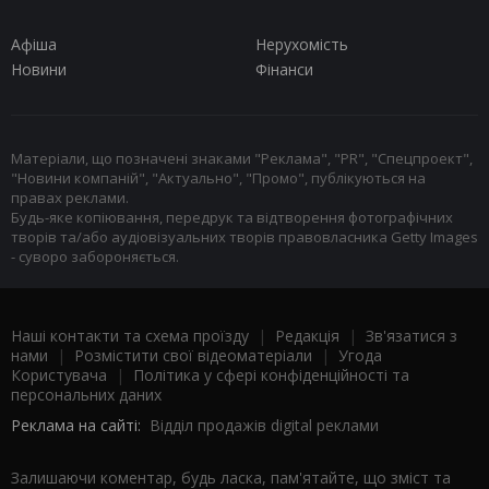
Афіша
Нерухомість
Новини
Фінанси
Матеріали, що позначені знаками "Реклама", "PR", "Спецпроект",
"Новини компаній", "Актуально", "Промо", публікуються на
правах реклами.
Будь-яке копіювання, передрук та відтворення фотографічних
творів та/або аудіовізуальних творів правовласника Getty Images
- суворо забороняється.
Наші контакти та схема проїзду
|
Редакція
|
Зв'язатися з
нами
|
Розмістити свої відеоматеріали
|
Угода
Користувача
|
Політика у сфері конфіденційності та
персональних даних
Реклама на сайті:
Відділ продажів digital реклами
Залишаючи коментар, будь ласка, пам'ятайте, що зміст та