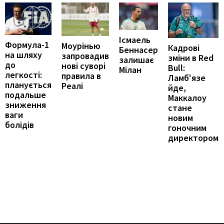
Ісмаель
Формула-1
Моурінью
Кадрові
Беннасер
на шляху
запровадив
зміни в Red
залишає
до
нові суворі
Bull:
Мілан
легкості:
правила в
Ламб'язе
планується
Реалі
йде,
подальше
Маккалоу
зниження
стане
ваги
новим
болідів
гоночним
директором