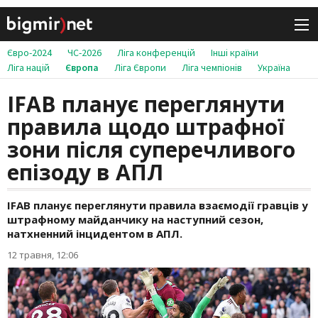
Євро-2024
ЧС-2026
Ліга конференцій
Інші країни
Ліга націй
Європа
Ліга Європи
Ліга чемпіонів
Україна
IFAB планує переглянути
правила щодо штрафної
зони після суперечливого
епізоду в АПЛ
IFAB планує переглянути правила взаємодії гравців у
штрафному майданчику на наступний сезон,
натхненний інцидентом в АПЛ.
12 травня, 12:06