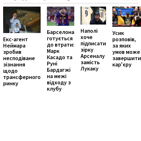
Наполі
Барселона
Усик
хоче
готується
Екс-агент
розповів,
підписати
до втрати:
Неймара
за яких
зірку
Марк
зробив
умов може
Арсеналу
Касадо та
несподіване
завершити
замість
Руні
зізнання
кар'єру
Лукаку
Бардагжі
щодо
на межі
трансферного
відходу з
ринку
клубу