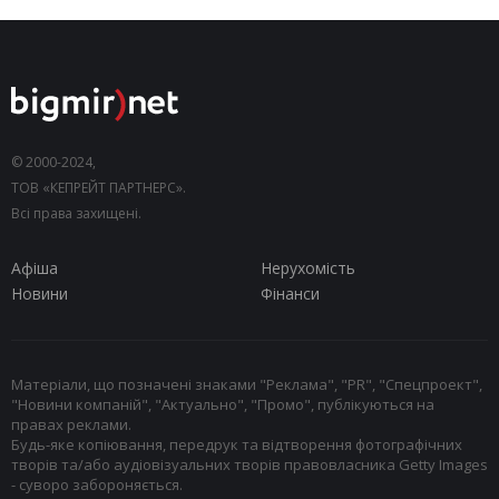
© 2000-2024,
ТОВ «КЕПРЕЙТ ПАРТНЕРС».
Всі права захищені.
Афіша
Нерухомість
Новини
Фінанси
Матеріали, що позначені знаками "Реклама", "PR", "Спецпроект",
"Новини компаній", "Актуально", "Промо", публікуються на
правах реклами.
Будь-яке копіювання, передрук та відтворення фотографічних
творів та/або аудіовізуальних творів правовласника Getty Images
- суворо забороняється.