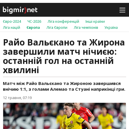
Євро-2024
ЧС-2026
Ліга конференцій
Інші країни
Ліга націй
Європа
Ліга Європи
Ліга чемпіонів
Україна
Райо Вальєкано та Жирона
завершили матч нічиєю:
останній гол на останній
хвилині
Матч між Райо Вальєкано та Жироною завершився
внічию 1:1, з голами Алемао та Стуані наприкінці гри.
12 травня, 07:19