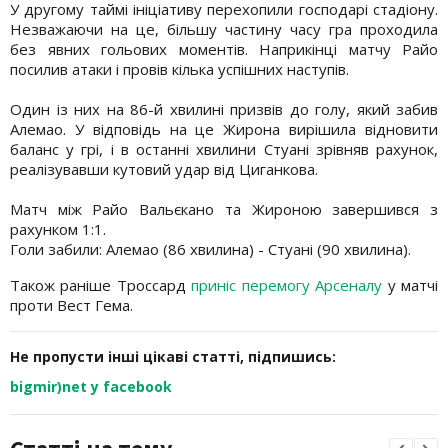
У другому таймі ініціативу перехопили господарі стадіону.
Незважаючи на це, більшу частину часу гра проходила
без явних гольових моментів. Наприкінці матчу Райо
посилив атаки і провів кілька успішних наступів.
Один із них на 86-й хвилині призвів до голу, який забив
Алемао. У відповідь на це Жирона вирішила відновити
баланс у грі, і в останні хвилини Стуані зрівняв рахунок,
реалізувавши кутовий удар від Циганкова.
Матч між Райо Вальєкано та Жироною завершився з
рахунком 1:1.
Голи забили: Алемао (86 хвилина) - Стуані (90 хвилина).
Також раніше Троссард
приніс перемогу Арсеналу
у матчі
проти Вест Гема.
Не пропусти інші цікаві статті, підпишись:
bigmir)net у facebook