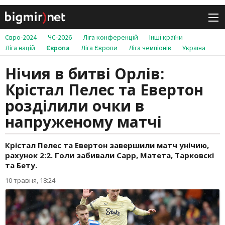
Євро-2024
ЧС-2026
Ліга конференцій
Інші країни
Ліга націй
Європа
Ліга Європи
Ліга чемпіонів
Україна
Нічия в битві Орлів:
Крістал Пелес та Евертон
розділили очки в
напруженому матчі
Крістал Пелес та Евертон завершили матч унічию,
рахунок 2:2. Голи забивали Сарр, Матета, Тарковскі
та Бету.
10 травня, 18:24