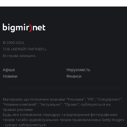
© 2000-2024,
ТОВ «КЕПРЕЙТ ПАРТНЕРС».
Всі права захищені.
Афіша
Нерухомість
Новини
Фінанси
Матеріали, що позначені знаками "Реклама", "PR", "Спецпроект",
"Новини компаній", "Актуально", "Промо", публікуються на
правах реклами.
Будь-яке копіювання, передрук та відтворення фотографічних
творів та/або аудіовізуальних творів правовласника Getty Images
- суворо забороняється.