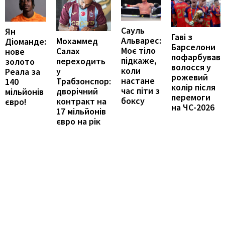
Сауль
Ян
Гаві з
Альварес:
Мохаммед
Діоманде:
Барселони
Моє тіло
Салах
нове
пофарбував
підкаже,
переходить
золото
волосся у
коли
у
Реала за
рожевий
настане
Трабзонспор:
140
колір після
час піти з
дворічний
мільйонів
перемоги
боксу
контракт на
євро!
на ЧС-2026
17 мільйонів
євро на рік