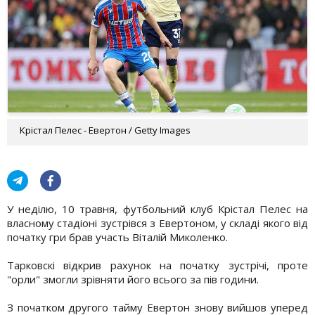
Крістал Пелес - Евертон / Getty Images
У неділю, 10 травня, футбольний клуб Крістал Пелес на
власному стадіоні зустрівся з Евертоном, у складі якого від
початку гри брав участь Віталій Миколенко.
Тарковскі відкрив рахунок на початку зустрічі, проте
"орли" змогли зрівняти його всього за пів години.
З початком другого тайму Евертон знову вийшов уперед