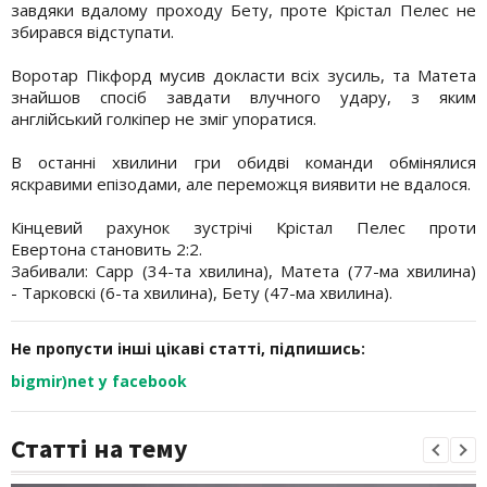
завдяки вдалому проходу Бету, проте Крістал Пелес не
збирався відступати.
Воротар Пікфорд мусив докласти всіх зусиль, та Матета
знайшов спосіб завдати влучного удару, з яким
англійський голкіпер не зміг упоратися.
В останні хвилини гри обидві команди обмінялися
яскравими епізодами, але переможця виявити не вдалося.
Кінцевий рахунок зустрічі Крістал Пелес проти
Евертона становить 2:2.
Забивали: Сарр (34-та хвилина), Матета (77-ма хвилина)
- Тарковскі (6-та хвилина), Бету (47-ма хвилина).
Не пропусти інші цікаві статті, підпишись:
bigmir)net у facebook
Статті на тему