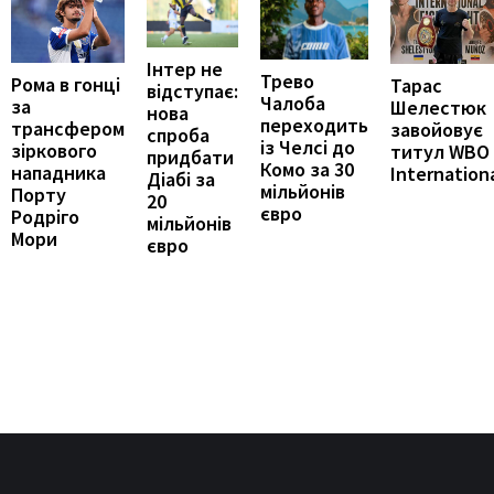
Інтер не
Трево
Рома в гонці
Тарас
відступає:
Чалоба
за
Шелестюк
нова
переходить
трансфером
завойовує
спроба
із Челсі до
зіркового
титул WBO
придбати
Комо за 30
нападника
Internation
Діабі за
мільйонів
Порту
20
євро
Родріго
мільйонів
Мори
євро