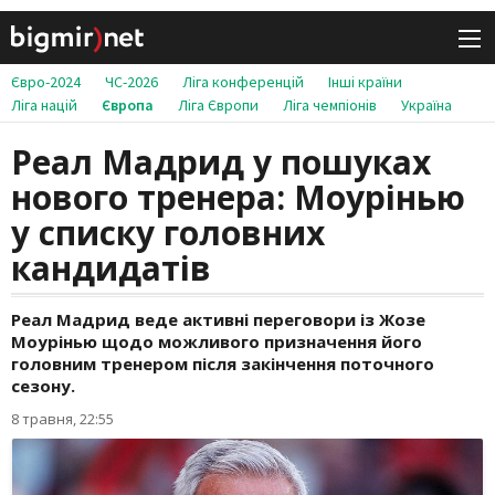
Євро-2024
ЧС-2026
Ліга конференцій
Інші країни
Ліга націй
Європа
Ліга Європи
Ліга чемпіонів
Україна
Реал Мадрид у пошуках
нового тренера: Моурінью
у списку головних
кандидатів
Реал Мадрид веде активні переговори із Жозе
Моурінью щодо можливого призначення його
головним тренером після закінчення поточного
сезону.
8 травня, 22:55