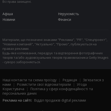
Всі права захищені.
Афіша
Нерухомість
Новини
Фінанси
Матеріали, що позначені знаками "Реклама", "PR", "Спецпроект",
"Новини компаній", "Актуально", "Промо", публікуються на
правах реклами.
Будь-яке копіювання, передрук та відтворення фотографічних
творів та/або аудіовізуальних творів правовласника Getty Images
- суворо забороняється.
Наші контакти та схема проїзду
|
Редакція
|
Зв'язатися з
нами
|
Розмістити свої відеоматеріали
|
Угода
Користувача
|
Політика у сфері конфіденційності та
персональних даних
Реклама на сайті:
Відділ продажів digital реклами