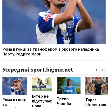
Рома в гонці за трансфером зіркового нападника
Порту Родріго Мори
Усередині sport.bigmir.net
Інтер не
Трево
Рома в гонці
Тарас
відступає:
Чалоба
за
Шелестюк
нова