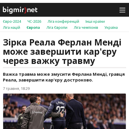
Євро-2024
ЧС-2026
Ліга конференцій
Інші країни
Ліга націй
Європа
Ліга Європи
Ліга чемпіонів
Україна
Зірка Реала Ферлан Менді
може завершити кар'єру
через важку травму
Важка травма може змусити Ферлана Менді, гравця
Реала, завершити кар'єру достроково.
7 травня, 18:29