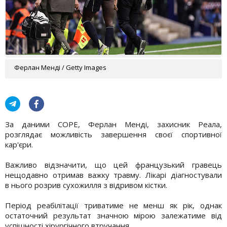
Ферлан Менді / Getty Images
За даними COPE, Ферлан Менді, захисник Реала,
розглядає можливість завершення своєї спортивної
кар'єри.
Важливо відзначити, що цей французький гравець
нещодавно отримав важку травму. Лікарі діагностували
в нього розрив сухожилля з відривом кістки.
Період реабілітації триватиме не менш як рік, однак
остаточний результат значною мірою залежатиме від
успішності хірургічного втручання.