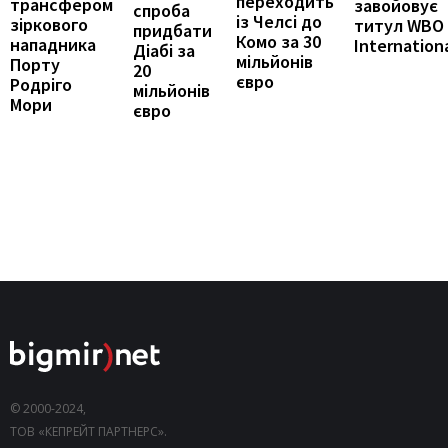
переходить
трансфером
завойовує
спроба
із Челсі до
зіркового
титул WBO
придбати
Комо за 30
нападника
Internation
Діабі за
мільйонів
Порту
20
євро
Родріго
мільйонів
Мори
євро
© 2000-2024,
ТОВ «КЕПРЕЙТ ПАРТНЕРС».