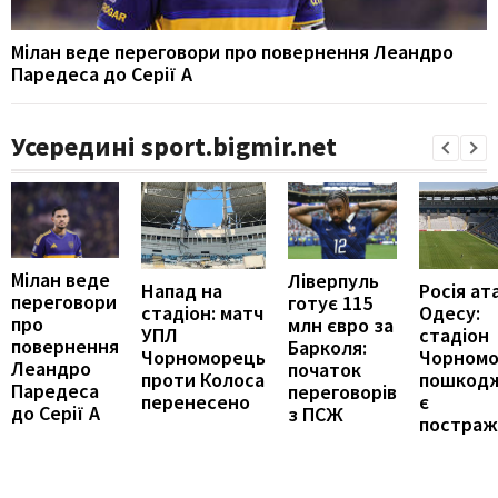
Мілан веде переговори про повернення Леандро
Паредеса до Серії А
Усередині sport.bigmir.net
Мілан веде
Ліверпуль
Напад на
Росія ат
переговори
готує 115
стадіон: матч
Одесу:
про
млн євро за
УПЛ
стадіон
повернення
Барколя:
Чорноморець
Чорном
Леандро
початок
проти Колоса
пошкод
Паредеса
переговорів
перенесено
є
до Серії А
з ПСЖ
постраж