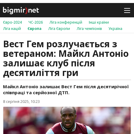
Євро-2024
ЧС-2026
Ліга конференцій
Інші країни
Ліга націй
Європа
Ліга Європи
Ліга чемпіонів
Україна
Вест Гем розлучається з
ветераном: Майкл Антоніо
залишає клуб після
десятиліття гри
Майкл Антоніо залишає Вест Гем після десятирічної
співпраці та серйозної ДТП.
8 серпня 2025, 10:23