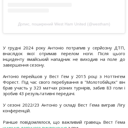
Допис, поширений West Ham United (@westham)
У грудні 2024 року Антоніо потрапив у серйозну ДТП,
внаслідок якої отримав перелом ноги. Після цього
інциденту ямайський нападник не виходив на поле до
завершення сезону.
Антоніо перейшов у Вест Гем у 2015 році з Ноттінгем
Форест. Під час свого перебування в "Молотобійцях" він
брав участь у 323 матчах різних турнірів, забив 83 голи і
зробив 43 результативні передачі.
У сезоні 2022/23 Антоніо у складі Вест Гема виграв Лігу
конференцій.
Раніше повідомлялося, що важливий гравець Вест Гема
уникнув довічного виключення
з гри.