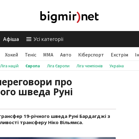
Афіша
Усі категорії
Хокей
Теніс
ММА
Авто
Кіберспорт
Екстрім
І
Ліга націй
Європа
Ліга Європи
Ліга чемпіонів
Україна
переговори про
ного шведа Руні
трансфер 19-річного шведа Руні Бардагджі з
ливості трансферу Ніко Вільямса.