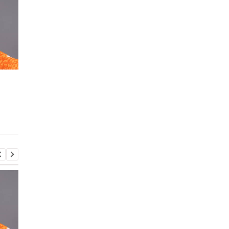
Мохаммед Салах
Сауль Альварес: Моє
переходить у
тіло підкаже, коли
Трабзонспор: дворічний
настане час піти з б
контракт на 17
мільйонів євро на рік