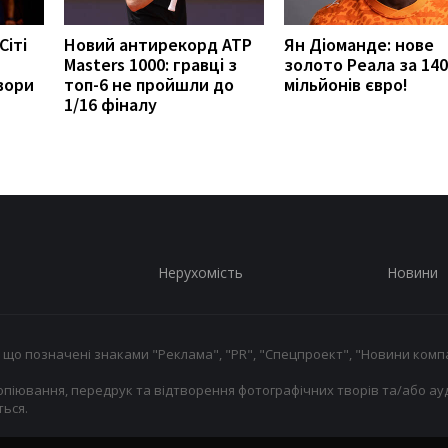
Сіті
Новий антирекорд ATP
Ян Діоманде: нове
Masters 1000: гравці з
золото Реала за 140
вори
топ-6 не пройшли до
мільйонів євро!
1/16 фіналу
Нерухомість
Новини
 що позначені знаками "Реклама", "PR", "Спецпроект", "Новини компа
опіювання, передрук та відтворення фотографічних творів та/або ауд
ься.