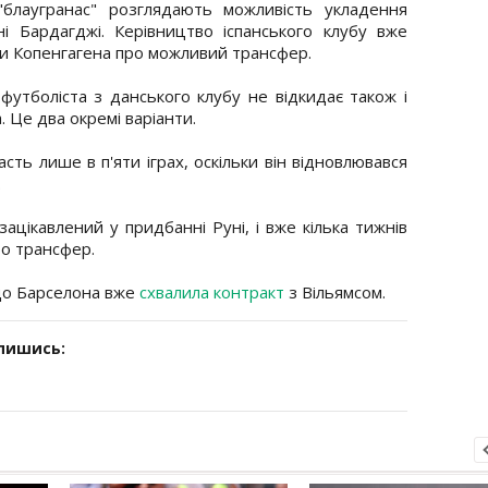
"блаугранас" розглядають можливість укладення
 Бардагджі. Керівництво іспанського клубу вже
и Копенгагена про можливий трансфер.
утболіста з данського клубу не відкидає також і
. Це два окремі варіанти.
сть лише в п'яти іграх, оскільки він відновлювався
.
цікавлений у придбанні Руні, і вже кілька тижнів
ро трансфер.
що Барселона вже
схвалила контракт
з Вільямсом.
дпишись: