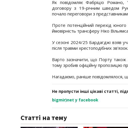
Як повідомляє Фабріціо Романо, 
договору з 19-річним шведом Руні
почало переговори з представникам
Проте потенційний перехід юного ф
ймовірність трансферу Ніко Вільямса
У сезоні 2024/25 Бардагджі взяв уча
після травми хрестоподібних зв'язок
Варто зазначити, що Порту також за
тому зробив офіційну пропозицію п
Нагадаємо, раніше повідомлялося, 
Не пропусти інші цікаві статті, пі
bigmir)net у facebook
Статті на тему