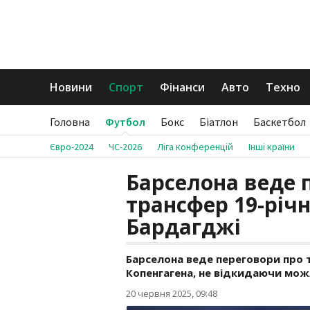
Новини
Спорт
Фінанси
Авто
Техно
Головна
Футбол
Бокс
Біатлон
Баскетбол
Євро-2024
ЧС-2026
Ліга конференцій
Інші країни
Барселона веде 
трансфер 19-річ
Бардагджі
Барселона веде переговори про 
Копенгагена, не відкидаючи мож
20 червня 2025, 09:48