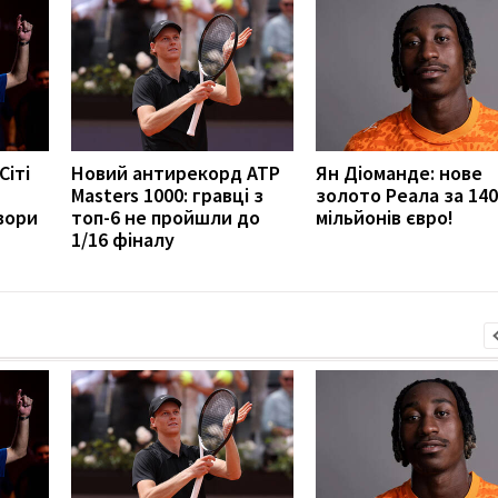
Сіті
Новий антирекорд ATP
Ян Діоманде: нове
Masters 1000: гравці з
золото Реала за 140
вори
топ-6 не пройшли до
мільйонів євро!
1/16 фіналу