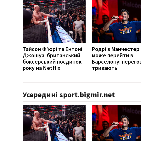
Тайсон Ф'юрі та Ентоні
Родрі з Манчестер 
Джошуа: британський
може перейти в
боксерський поєдинок
Барселону: перего
року на Netflix
тривають
Усередині sport.bigmir.net