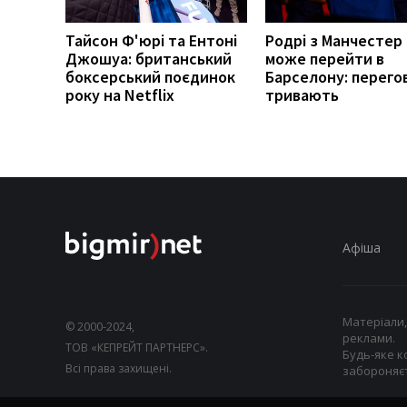
Тайсон Ф'юрі та Ентоні
Родрі з Манчестер 
Джошуа: британський
може перейти в
боксерський поєдинок
Барселону: перего
року на Netflix
тривають
Афіша
Матеріали,
© 2000-2024,
реклами.
ТОВ «КЕПРЕЙТ ПАРТНЕРС».
Будь-яке к
Всі права захищені.
забороняєт