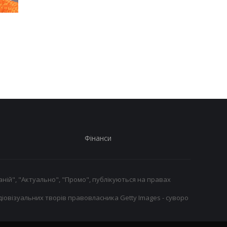
Мохаммед Салах
Сауль Альварес: Моє
переходить у
тіло підкаже, коли
Трабзонспор: дворічний
настане час піти з б
контракт на 17
мільйонів євро на рік
Фінанси
ній", "Актуально", "Промо", публікуються на правах
іовізуальних творів правовласника Getty Images - суворо