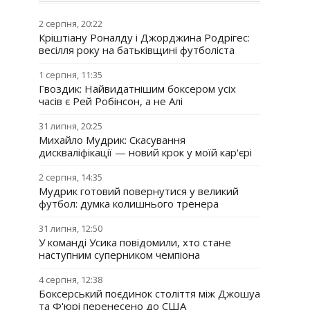
2 серпня, 20:22
Кріштіану Роналду і Джорджина Родрігес:
весілля року на батьківщині футболіста
1 серпня, 11:35
Гвоздик: Найвидатнішим боксером усіх
часів є Рей Робінсон, а не Алі
31 липня, 20:25
Михайло Мудрик: Скасування
дискваліфікації — новий крок у моїй кар'єрі
2 серпня, 14:35
Мудрик готовий повернутися у великий
футбол: думка колишнього тренера
31 липня, 12:50
У команді Усика повідомили, хто стане
наступним суперником чемпіона
4 серпня, 12:38
Боксерський поєдинок століття між Джошуа
та Ф'юрі перенесено до США