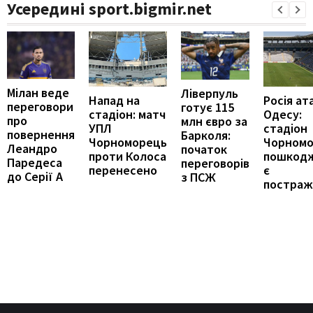
Усередині sport.bigmir.net
Мілан веде
Ліверпуль
Напад на
Росія ат
переговори
готує 115
стадіон: матч
Одесу:
про
млн євро за
УПЛ
стадіон
повернення
Барколя:
Чорноморець
Чорном
Леандро
початок
проти Колоса
пошкод
Паредеса
переговорів
перенесено
є
до Серії А
з ПСЖ
постраж