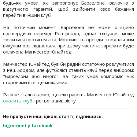
будь-які умови, які запропонує Барселона, включно з
відсутністю гарантій, щоб здійснити своє бажання
перейти в інший клуб.
На поточний момент Барселона не може офіційно
підтвердити перехід Решфорда, однак ситуація може
змінитися протягом літа. Можливість оренди з подальшим
викупом розглядається, при цьому частина зарплати буде
оплачена Манчестер Юнайтед.
Манчестер Юнайтед був би радий остаточно розлучитися
з Решфордом, але футболіст ставить клуб перед вибором:
"Барселона або нічого". За таких умов компроміс між
сторонами все ще можливий.
Раніше стало відомо, що ексгравець Манчестер Юнайтед
очолить клуб
третього дивізіону.
Не пропусти інші цікаві статті, підпишись:
bigmir)net у facebook