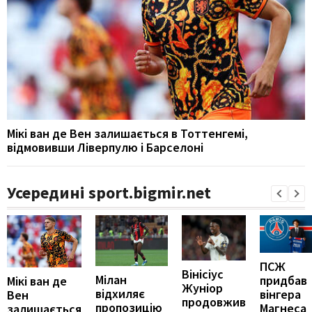
Мікі ван де Вен залишається в Тоттенгемі,
відмовивши Ліверпулю і Барселоні
Усередині sport.bigmir.net
ПСЖ
Вінісіус
Мілан
придбав
Мікі ван де
Жуніор
відхиляє
вінгера
Вен
продовжив
пропозицію
Магнеса
залишається