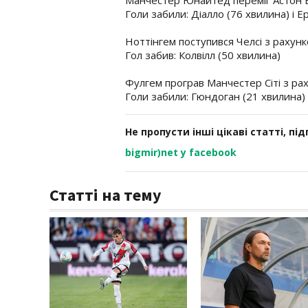
Голи забили: Діалло (76 хвилина) і Е
Ноттінгем поступився Челсі з рахунк
Гол забив: Колвілл (50 хвилина)
Фулгем програв Манчестер Сіті з ра
Голи забили: Гюндоган (21 хвилина) 
Не пропусти інші цікаві статті, пі
bigmir)net у facebook
Статті на тему