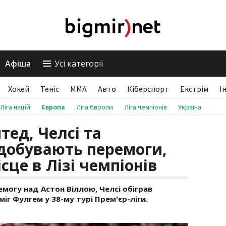
Афіша
Усі категорії
Хокей
Теніс
ММА
Авто
Кіберспорт
Екстрім
І
Ліга націй
Європа
Ліга Європи
Ліга чемпіонів
Україна
ед, Челсі та
здобувають перемоги,
це в Лізі чемпіонів
огу над Астон Віллою, Челсі обіграв
міг Фулгем у 38-му турі Прем'єр-ліги.