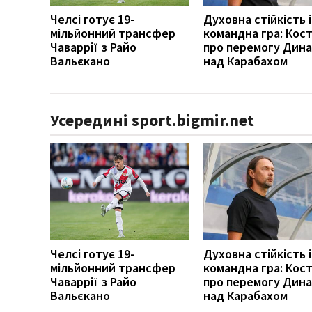
Челсі готує 19-
Духовна стійкість і
мільйонний трансфер
командна гра: Кост
Чаваррії з Райо
про перемогу Дин
Вальєкано
над Карабахом
Усередині sport.bigmir.net
Челсі готує 19-
Духовна стійкість і
мільйонний трансфер
командна гра: Кост
Чаваррії з Райо
про перемогу Дин
Вальєкано
над Карабахом