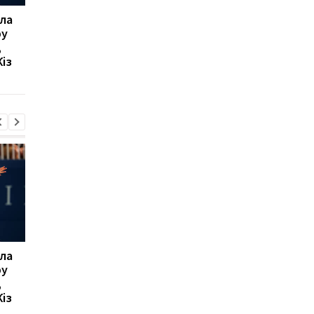
ла
Мікі ван де Вен
Мілан відхиляє
ру
залишається в
пропозицію
,
Тоттенгемі, відмовивши
Галатасарая: Леан
із
Ліверпулю і Барселоні
коштує 50 мільйонів
євро!
ла
Мікі ван де Вен
Мілан відхиляє
ру
залишається в
пропозицію
,
Тоттенгемі, відмовивши
Галатасарая: Леан
із
Ліверпулю і Барселоні
коштує 50 мільйонів
євро!