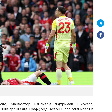
мулу, Манчестер Юнайтед підтримав Ньюкасл,
шній арені Олд Траффорд. Астон Вілла опинилася в