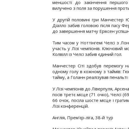
меншості до закінчення першого 
вилучено з поля за порушення прот
У другій половині гри Манчестер 
Діалло забив головою після пасу Фе
до завершення матчу Еріксен успішн
Тим часом у Ноттінгемі Челсі з Ло
участь у Лізі чемпіонів. Ключовий 
Колвілл із Челсі забив єдиний гол.
Манчестер Сіті здобув перемогу на
одному голу в кожному з таймів: Гю
тайму, а Голанн реалізував пенальті
У Лізі чемпіонів до Ліверпуля, Арсе
посів третє місце (71 очко), Челсі (6
66 очок, посіла шосте місце і грати
Лізі конференцій.
Англія, Прем'єр-ліга, 38-й тур
Манчестер Юнайтед переміг Астон В