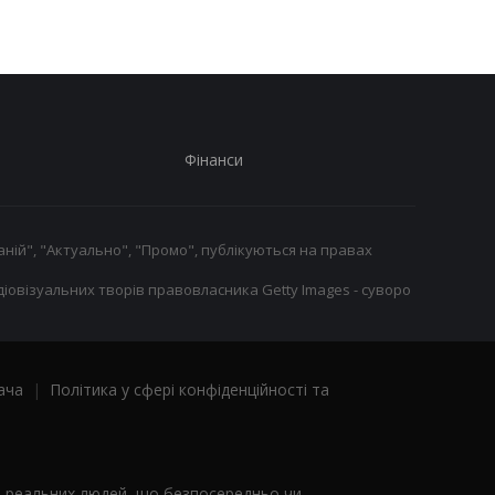
Фінанси
ній", "Актуально", "Промо", публікуються на правах
іовізуальних творів правовласника Getty Images - суворо
ача
|
Політика у сфері конфіденційності та
я реальних людей, що безпосередньо чи