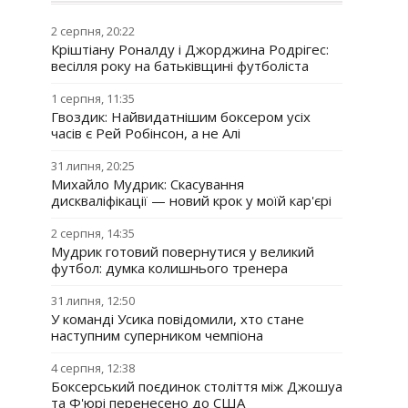
2 серпня, 20:22
Кріштіану Роналду і Джорджина Родрігес:
весілля року на батьківщині футболіста
1 серпня, 11:35
Гвоздик: Найвидатнішим боксером усіх
часів є Рей Робінсон, а не Алі
31 липня, 20:25
Михайло Мудрик: Скасування
дискваліфікації — новий крок у моїй кар'єрі
2 серпня, 14:35
Мудрик готовий повернутися у великий
футбол: думка колишнього тренера
31 липня, 12:50
У команді Усика повідомили, хто стане
наступним суперником чемпіона
4 серпня, 12:38
Боксерський поєдинок століття між Джошуа
та Ф'юрі перенесено до США