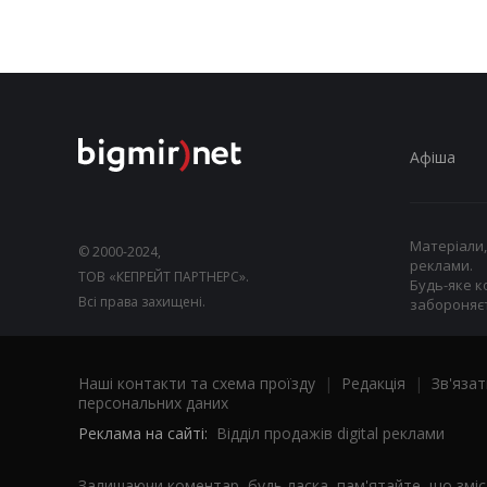
Афіша
Матеріали,
© 2000-2024,
реклами.
ТОВ «КЕПРЕЙТ ПАРТНЕРС».
Будь-яке к
Всі права захищені.
забороняєт
Наші контакти та схема проїзду
|
Редакція
|
Зв'язат
персональних даних
Реклама на сайті:
Відділ продажів digital реклами
Залишаючи коментар, будь ласка, пам'ятайте, що змі