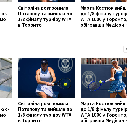
Світоліна розгромила
Марта Костюк вийш
юк -
Потапову та вийшла до
до 1/8 фіналу турні
амо
1/8 фіналу турніру WTA
WTA 1000 у Торонто
в Торонто
обігравши Медісон К
Світоліна розгромила
Марта Костюк вийш
юк -
Потапову та вийшла до
до 1/8 фіналу турні
амо
1/8 фіналу турніру WTA
WTA 1000 у Торонто
в Торонто
обігравши Медісон К