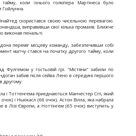
тайму, коли їхнього голкіпера Мартінеса було
и Гойлунна.
Юнайтед скористався своєю чисельною перевагою.
рнандіша, виправивши свої кілька промахів. Ближче
о виконав пенальті.
ндона переміг місцеву команду, забезпечивши собі
момент матчу стався на початку другого тайму, коли
д Фулгемом у гостьовій грі. "Містяни" забили по
ндоган забив після сейва Лено в середині першого
 в другому.
нала і Тоттенгема приєднаються Манчестер Сіті, який
9 очок) і Ньюкасл (66 очок). Астон Вілла, яка набрала
ме в Лізі Європи, а Ноттінгем (65 очок) виступить у
іллу з рахунком 2:0