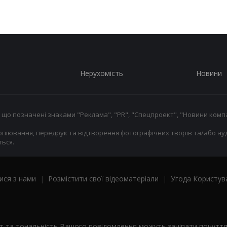
Нерухомість
Новини
 що позначені знаками "Реклама", "PR", "Спецпроект", "Новини компа
опіювання, передрук та відтворення фотографічних творів та/або ауд
ься.
ися з нами
|
Розмістити свої відеоматеріали
|
Угода Користув
ст та тональність Вашого повідомлення можуть зачіпати почутт