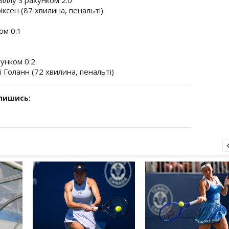
ріксен (87 хвилина, пенальті)
ом 0:1
хунком 0:2
і Голанн (72 хвилина, пенальті)
дпишись: