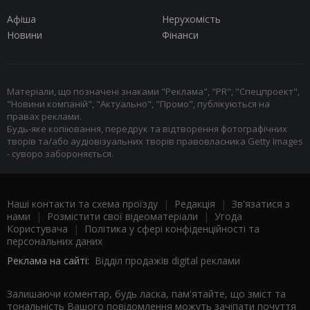
Афіша
Нерухомість
Новини
Фінанси
Матеріали, що позначені знаками "Реклама", "PR", "Спецпроект",
"Новини компаній", "Актуально", "Промо", публікуються на
правах реклами.
Будь-яке копіювання, передрук та відтворення фотографічних
творів та/або аудіовізуальних творів правовласника Getty Images
- суворо забороняється.
Наші контакти та схема проїзду
|
Редакція
|
Зв'язатися з
нами
|
Розмістити свої відеоматеріали
|
Угода
Користувача
|
Політика у сфері конфіденційності та
персональних даних
Реклама на сайті:
Відділ продажів digital реклами
Залишаючи коментар, будь ласка, пам'ятайте, що зміст та
тональність Вашого повідомлення можуть зачіпати почуття