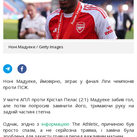
Ноні Мадуеке / Getty Images
Ноні Мадуеке, ймовірно, зіграє у фіналі Ліги чемпіонів
проти ПСЖ.
У матчі АПЛ проти Крістал Пелас (2:1) Мадуеке забив гол,
але потім попросив замінити його, тримаючи руку на
задній частині стегна.
Однак, згідно з
інформацією
The Athletic, причиною був
просто спазм, а не серйозна травма, і заміна була
зроблена для захисту гравця перед важливим матчем.