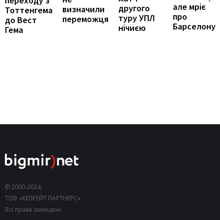
переходу з
але мріє
другого
визначили
Тоттенгема
про
туру УПЛ
переможця
до Вест
Барселону
нічиєю
Гема
© 2000-2024,
ТОВ «КЕПРЕЙТ ПАРТНЕРС».
Всі права захищені.