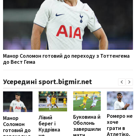
Манор Соломон готовий до переходу з Тоттенгема
до Вест Гема
Усередині sport.bigmir.net
Ромеро не
Буковина й
Лівий
Манор
хоче
Оболонь
берег і
Соломон
грати в
завершили
Кудрівка
готовий до
Атлетіко,
матч
не