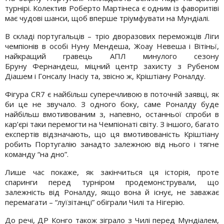
турнірі. Колектив Роберто Мартінеса є одним із фаворитіві
має чудові шанси, щоб вперше тріумфувати на Мундіалі.
В складі португальців – тріо дворазових переможців Ліги
чемпіонів в особі Нуну Мендеша, Жоау Невеша і Вітіньї,
найкращий гравець АПЛ минулого сезону
Бруну Фернандеш, міцний центр захисту з Рубеном
Діашем і Гонсалу Інасіу та, звісно ж, Кріштіану Роналду.
Фігура CR7 є найбільш суперечливою в поточній заявці, як
би це не звучало. З одного боку, саме Роналду буде
найбільш вмотивованим з, напевно, останньої спроби в
кар’єрі таки перемогти на Чемпіонаті світу. З іншого, багато
експертів відзначають, що ця вмотивованість Кріштіану
робить Португалію занадто залежною від нього і тягне
команду “на дно”.
Лише час покаже, як закінчиться ця історія, проте
спаринги перед турніром продемонстрували, що
залежність від Роналду, якщо вона й існує, не заважає
перемагати – “луїзітанці” обіграли Чилі та Нігерію.
До речі, ДР Конго також зіграло з Чилі перед Мундіалем,