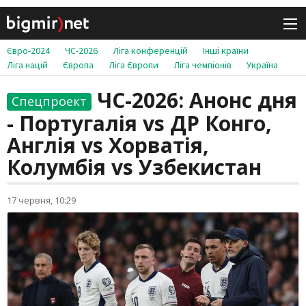
Євро-2024
ЧС-2026
Ліга конференцій
Інші країни
Ліга націй
Європа
Ліга Європи
Ліга чемпіонів
Україна
ЧС-2026: Анонс дня
Спецпроект
- Португалія vs ДР Конго,
Англія vs Хорватія,
Колумбія vs Узбекистан
17 червня, 10:29