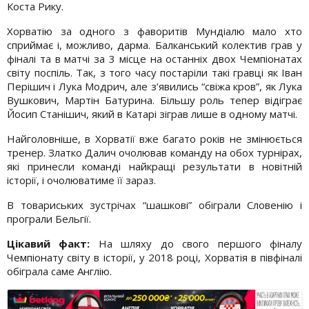
Коста Рику.
Хорватію за одного з фаворитів Мундіалю мало хто
сприймає і, можливо, дарма. Балканський колектив грав у
фіналі та в матчі за 3 місце на останніх двох Чемпіонатах
світу поспіль. Так, з того часу постаріли такі гравці як Іван
Перішич і Лука Модрич, але з’явились “свіжа кров”, як Лука
Вушкович, Мартін Батурина. Більшу роль тепер відіграє
Йосип Станішич, який в Катарі зіграв лише в одному матчі.
Найголовніше, в Хорватії вже багато років не змінюється
тренер. Златко Далич очолював команду на обох турнірах,
які принесли команді найкращі результати в новітній
історії, і очолюватиме її зараз.
В товариських зустрічах “шашкові” обіграли Словенію і
програли Бельгії.
Цікавий факт:
На шляху до свого першого фіналу
Чемпіонату світу в історії, у 2018 році, Хорватія в півфіналі
обіграла саме Англію.