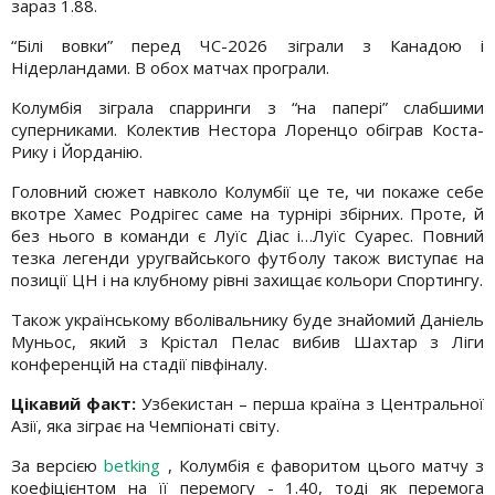
зараз 1.88.
“Білі вовки” перед ЧС-2026 зіграли з Канадою і
Нідерландами. В обох матчах програли.
Колумбія зіграла спарринги з “на папері” слабшими
суперниками. Колектив Нестора Лоренцо обіграв Коста-
Рику і Йорданію.
Головний сюжет навколо Колумбії це те, чи покаже себе
вкотре Хамес Родрігес саме на турнірі збірних. Проте, й
без нього в команди є Луїс Діас і…Луїс Суарес. Повний
тезка легенди уругвайського футболу також виступає на
позиції ЦН і на клубному рівні захищає кольори Спортингу.
Також українському вболівальнику буде знайомий Даніель
Муньос, який з Крістал Пелас вибив Шахтар з Ліги
конференцій на стадії півфіналу.
Цікавий факт:
Узбекистан – перша країна з Центральної
Азії, яка зіграє на Чемпіонаті світу.
За версією
betking
, Колумбія є фаворитом цього матчу з
коефіцієнтом на її перемогу - 1.40, тоді як перемога