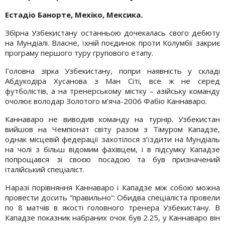
Естадіо
Банорте
, Мехіко, Мексика.
Збірна Узбекистану останньою дочекалась свого дебюту
на Мундіалі. Власне, їхній поєдинок проти Колумбії закриє
програму першого туру групового етапу.
Головна зірка Узбекистану, попри наявність у складі
Абдукодіра Хусанова з Ман Сіті, все ж не серед
футболістів, а на тренерському містку – азійську команду
очолює володар Золотого м’яча-2006 Фабіо Каннаваро.
Каннаваро не виводив команду на турнір. Узбекистан
вийшов на Чемпіонат світу разом з Тімуром Кападзе,
однак місцевій федерації захотілося з’їздити на Мундіаль
на чолі з більш відомим фахівцем, і в підсумку Кападзе
попрощався зі своєю посадою та був призначений
італійський спеціаліст.
Наразі порівняння Каннаваро і Кападзе між собою можна
провести досить “правильно”: Обидва спеціаліста провели
по 8 матчів в якості головного тренера Узбекистану. В
Кападзе показник набраних очок був 2.25, у Каннаваро він