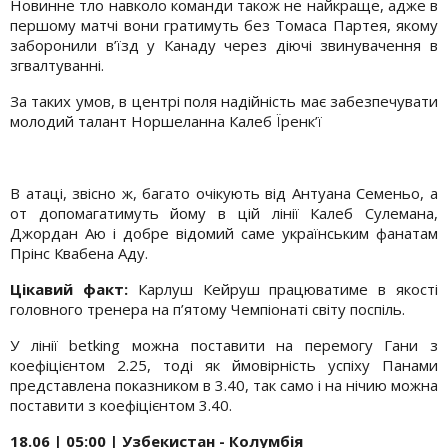
Новинне тло навколо команди також не найкраще, адже в
першому матчі вони гратимуть без Томаса Партея, якому
заборонили в’їзд у Канаду через діючі звинувачення в
згвалтуванні.
За таких умов, в центрі поля надійність має забезпечувати
молодий талант Норшеланна Калеб Їренк’ї
В атаці, звісно ж, багато очікують від Антуана Семеньо, а
от допомагатимуть йому в цій лінії Калеб Сулемана,
Джордан Аю і добре відомий саме українським фанатам
Прінс Квабена Аду.
Цікавий факт:
Карлуш Кейруш працюватиме в якості
головного тренера на п’ятому Чемпіонаті світу поспіль.
У лінії betking можна поставити на перемогу Гани з
коефіцієнтом 2.25, тоді як ймовірність успіху Панами
представлена показником в 3.40, так само і на нічию можна
поставити з коефіцієнтом 3.40.
18.06 | 05:0
0 | Узбекистан - Колумбія