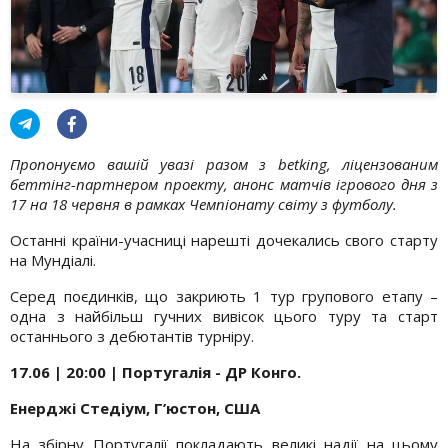
Пропонуємо вашій увазі разом з
betking
, ліцензованим
беттінг
-партнером проекту, анонс матчів ігрового дня з
17 на 18 червня в рамках Чемпіонату світу з футболу.
Останні країни-учасниці нарешті дочекались свого старту
на Мундіалі.
Серед поєдинків, що закриють 1 тур групового етапу –
одна з найбільш гучних вивісок цього туру та старт
останнього з дебютантів турніру.
17.06 | 20:00 | Португалія - ДР Конго.
Енерджі
Стедіум
, Г’юстон, США
На збірну Португалії покладають великі надії на цьому