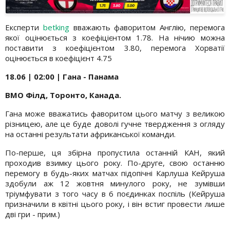
Експерти
betking
вважають фаворитом Англію, перемога
якої оцінюється з коефіцієнтом 1.78. На нічию можна
поставити з коефіцієнтом 3.80, перемога Хорватії
оцінюється в коефіцієнт 4.75
18.06 | 02:00 | Гана - Панама
BMO
Філд
, Торо
нто, Канада.
Гана може вважатись фаворитом цього матчу з великою
різницею, але це буде доволі гучне твердження з огляду
на останні результати африканської команди.
По-перше, ця збірна пропустила останній КАН, який
проходив взимку цього року. По-друге, свою останню
перемогу в будь-яких матчах підопічні Карлуша Кейруша
здобули аж 12 жовтня минулого року, не зумівши
тріумфувати з того часу в 6 поєдинках поспіль (Кейруша
призначили в квітні цього року, і він встиг провести лише
дві гри - прим.)