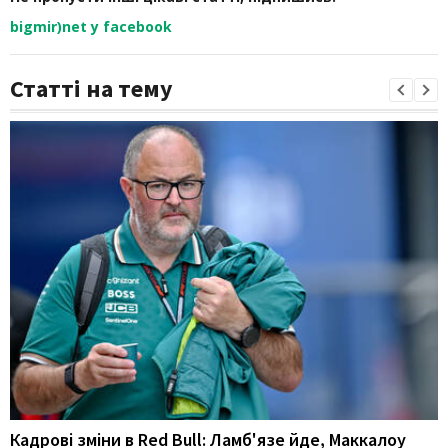
bigmir)net у facebook
Статті на тему
Кадрові зміни в Red Bull: Ламб'язе йде, Маккалоу