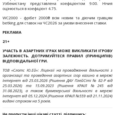
Узбекистану представлена коефіцієнтом 9.00. Нічия
оцінюється в коефіцієнт 4.75.
WC2000 - фрібет 2000₴ всім новим та діючим гравцям
betking для ставок на ЧС2026 за умови внесення ставки.
РЕКЛАМА
21+
УЧАСТЬ В АЗАРТНИХ ІГРАХ МОЖЕ ВИКЛИКАТИ ІГРОВУ
ЗАЛЕЖНІСТЬ. ДОТРИМУЙТЕСЯ ПРАВИЛ (ПРИНЦИПІВ)
ВІДПОВІДАЛЬНОЇ ГРИ.
ТОВ «
Слотс
Ю.Ей
»: Ліцензії на провадження діяльності з
організації та
проведення азартних ігор казино в мережі
Інтернет від 25.03.2026 (Рішення ДАУ
ПлейСіті
№ 82-Р від
25.03.2026) та 15.09.2023 (Рішення КРАІЛ №245 від
31.08.2023), а також
букмекерської діяльності в мережі
Інтернет від 05.12.2024 (Рішення КРАІЛ №559 від 21.1
1.2024)
видані строком на 5 років.
Не пропусти інші цікаві статті, підпишись: