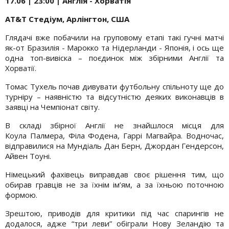
17.06 | 23:00 | Англія - Хорватія
AT&T
Стедіум
,
Арлінгтон
, США
Глядачі вже побачили на груповому етапі такі гучні матчі
як-от Бразилія - Марокко та Нідерланди - Японія, і ось ще
одна топ-вивіска – поєдинок між збірними Англії та
Хорватії.
Томас Тухель почав дивувати футбольну спільноту ще до
турніру – наявністю та відсутністю деяких виконавців в
заявці на Чемпіонат світу.
В складі збірної Англії не знайшлося місця для
Коула Палмера, Філа Фодена, Гаррі Магвайра. Водночас,
відправилися на Мундіаль Дан Берн, Джордан Гендерсон,
Айвен Тоуні.
Німецький фахівець виправдав своє рішення тим, що
обирав гравців не за їхнім ім’ям, а за їхньою поточною
формою.
Зрештою, приводів для критики під час спарингів не
додалося, адже “три леви” обіграли Нову Зеландію та