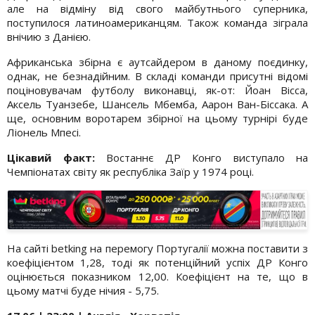
але на відміну від свого майбутнього суперника,
поступилося латиноамериканцям. Також команда зіграла
внічию з Данією.
Африканська збірна є аутсайдером в даному поєдинку,
однак, не безнадійним. В складі команди присутні відомі
поціновувачам футболу виконавці, як-от: Йоан Вісса,
Аксель Туанзебе, Шансель Мбемба, Аарон Ван-Біссака. А
ще, основним воротарем збірної на цьому турнірі буде
Ліонель Мпесі.
Цікавий факт:
Востаннє ДР Конго виступало на
Чемпіонатах світу як республіка Заїр у 1974 році.
На сайті betking на перемогу Португалії можна поставити з
коефіцієнтом 1,28, тоді як потенційний успіх ДР Конго
оцінюється показником 12,00. Коефіцієнт на те, що в
цьому матчі буде нічия - 5,75.