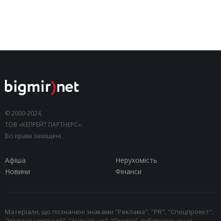
© 2000-2024,
ТОВ «КЕПРЕЙТ ПАРТНЕРС».
Всі права захищені.
Афіша
Нерухомість
Новини
Фінанси
Матеріали, що позначені знаками "Реклама", "PR", "Спецпроект",
"Новини компаній", "Актуально", "Промо", публікуються на