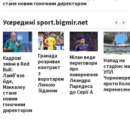
стане новим гоночним директором
Усередині sport.bigmir.net
Гранада
Мілан веде
Кадрові
Напад на
розриває
переговори
зміни в Red
стадіон: м
контракт
про
Bull:
УПЛ
з
повернення
Ламб'язе
Чорномор
воротарем
Леандро
йде,
проти Кол
Люкою
Паредеса
Маккалоу
перенесен
Зіданом
до Серії А
стане
новим
гоночним
директором