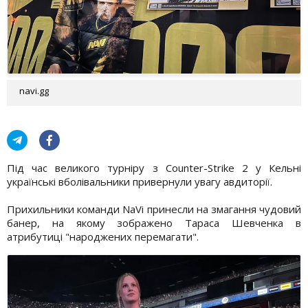
navi.gg
Під час великого турніру з Counter-Strike 2 у Кельні
українські вболівальники привернули увагу авдиторії.
Прихильники команди NaVi принесли на змагання чудовий
банер, на якому зображено Тараса Шевченка в
атрибутиці "народжених перемагати".