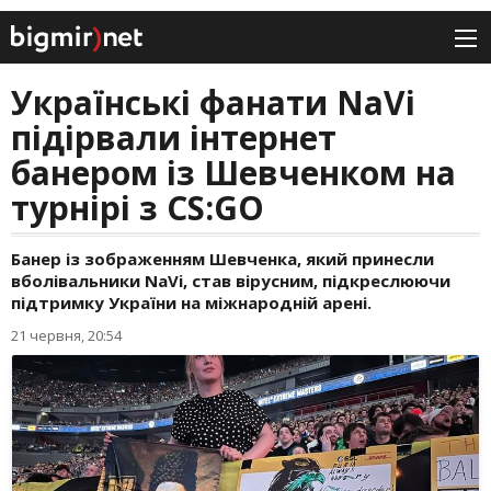
Українські фанати NaVi
підірвали інтернет
банером із Шевченком на
турнірі з CS:GO
Банер із зображенням Шевченка, який принесли
вболівальники NaVi, став вірусним, підкреслюючи
підтримку України на міжнародній арені.
21 червня, 20:54