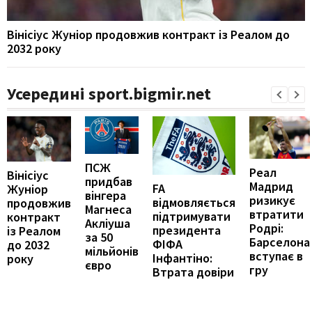
Вінісіус Жуніор продовжив контракт із Реалом до
2032 року
Усередині sport.bigmir.net
ПСЖ
Реал
Вінісіус
придбав
Мадрид
FA
Жуніор
вінгера
ризикує
відмовляється
продовжив
Магнеса
втратити
підтримувати
контракт
Акліуша
Родрі:
президента
із Реалом
за 50
Барселона
ФІФА
до 2032
мільйонів
вступає в
Інфантіно:
року
євро
гру
Втрата довіри