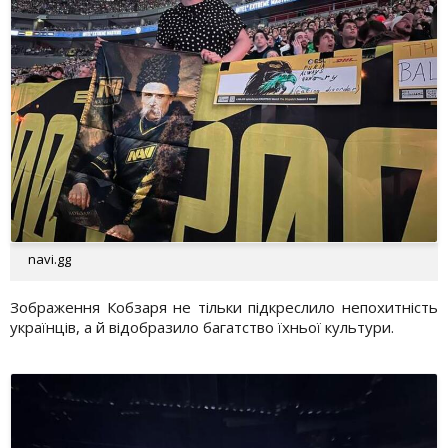
navi.gg
Зображення Кобзаря не тільки підкреслило непохитність
українців, а й відобразило багатство їхньої культури.