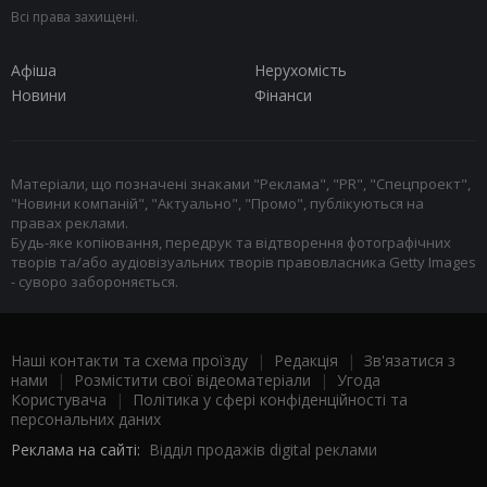
Всі права захищені.
Афіша
Нерухомість
Новини
Фінанси
Матеріали, що позначені знаками "Реклама", "PR", "Спецпроект",
"Новини компаній", "Актуально", "Промо", публікуються на
правах реклами.
Будь-яке копіювання, передрук та відтворення фотографічних
творів та/або аудіовізуальних творів правовласника Getty Images
- суворо забороняється.
Наші контакти та схема проїзду
|
Редакція
|
Зв'язатися з
нами
|
Розмістити свої відеоматеріали
|
Угода
Користувача
|
Політика у сфері конфіденційності та
персональних даних
Реклама на сайті:
Відділ продажів digital реклами