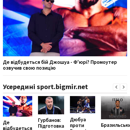
Де відбудеться бій Джошуа - Ф'юрі? Промоутер
озвучив свою позицію
Усередині sport.bigmir.net
Дюбуа
Гурбанов:
Де
Бразильськ
проти
Підготовка
відбудеться