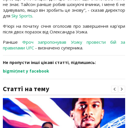
не знає. Тайсон раніше робив шокуючі вчинки, і мене б не
здивувало, якщо він зробить це знову", - сказав директор
для
Sky Sports
.
Ф'юрі на початку січня оголосив про завершення кар'єри
після двох поразок від Олександра Усика.
Раніше
Фроч запропонував Усику провести бій за
правилами UFC
- визначено суперника.
Не пропусти інші цікаві статті, підпишись:
bigmir)net у facebook
Статті на тему