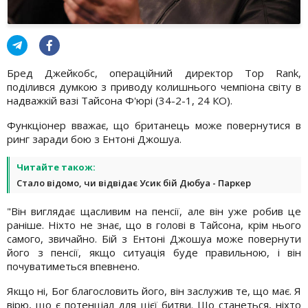
Бред Джейкобс, операційний директор Top Rank,
поділився думкою з приводу колишнього чемпіона світу в
надважкій вазі Тайсона Ф'юрі (34-2-1, 24 КО).
Функціонер вважає, що британець може повернутися в
ринг заради бою з Ентоні Джошуа.
Читайте також:
Стало відомо, чи відвідає Усик бій Дюбуа - Паркер
"Він виглядає щасливим на пенсії, але він уже робив це
раніше. Ніхто не знає, що в голові в Тайсона, крім нього
самого, звичайно. Бій з Ентоні Джошуа може повернути
його з пенсії, якщо ситуація буде правильною, і він
почуватиметься впевнено.
Якщо ні, Бог благословить його, він заслужив те, що має. Я
вірю, що є потенціал для цієї битви. Що станеться, ніхто