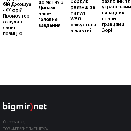
захисник та
Вордлі:
до матчу з
бій Джошуа
український
реванш за
Динамо -
- Ф'юрі?
нападник
титул
наше
Промоутер
стали
WBO
головне
озвучив
гравцями
очікується
завдання
свою
Зорі
в жовтні
позицію
© 2000-2024,
ТОВ «КЕПРЕЙТ ПАРТНЕРС».