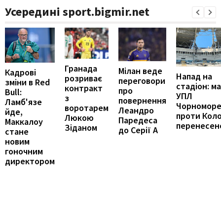
Усередині sport.bigmir.net
Гранада
Мілан веде
Кадрові
Напад на
розриває
переговори
зміни в Red
стадіон: м
контракт
про
Bull:
УПЛ
з
повернення
Ламб'язе
Чорномор
воротарем
Леандро
йде,
проти Кол
Люкою
Паредеса
Маккалоу
перенесен
Зіданом
до Серії А
стане
новим
гоночним
директором