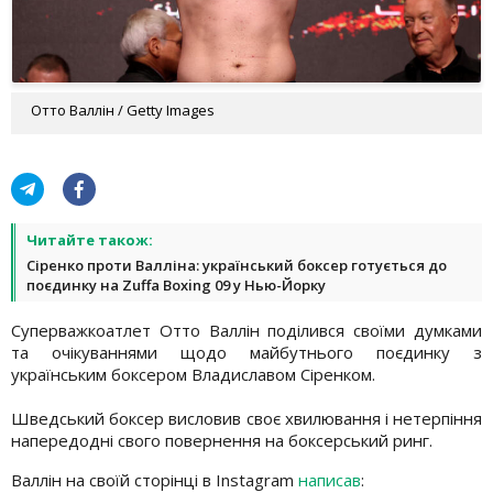
Отто Валлін / Getty Images
Читайте також:
Сіренко проти Валліна: український боксер готується до
поєдинку на Zuffa Boxing 09 у Нью-Йорку
Суперважкоатлет Отто Валлін поділився своїми думками
та очікуваннями щодо майбутнього поєдинку з
українським боксером Владиславом Сіренком.
Шведський боксер висловив своє хвилювання і нетерпіння
напередодні свого повернення на боксерський ринг.
Валлін на своїй сторінці в Instagram
написав
: