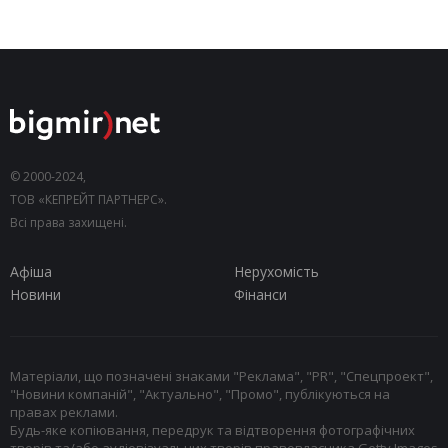
© 2000-2024,
ТОВ «КЕПРЕЙТ ПАРТНЕРС».
Всі права захищені.
Афіша
Нерухомість
Новини
Фінанси
Матеріали, що позначені знаками "Реклама", "PR", "Спецпроект",
"Новини компаній", "Актуально", "Промо", публікуються на
правах реклами.
Будь-яке копіювання, передрук та відтворення фотографічних
творів та/або аудіовізуальних творів правовласника Getty Images