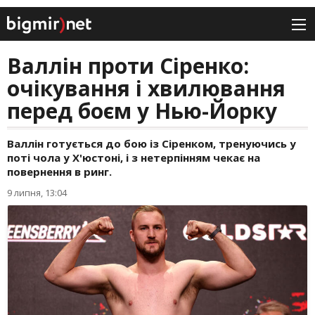
Валлін проти Сіренко:
очікування і хвилювання
перед боєм у Нью-Йорку
Валлін готується до бою із Сіренком, тренуючись у
поті чола у Х'юстоні, і з нетерпінням чекає на
повернення в ринг.
9 липня, 13:04