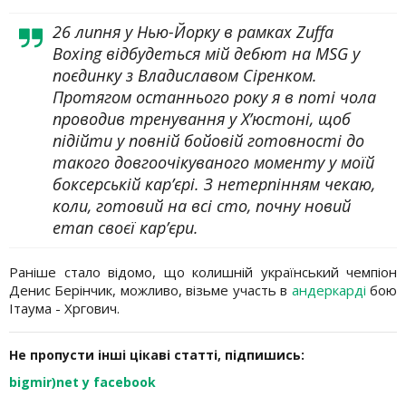
26 липня у Нью-Йорку в рамках Zuffa
Boxing відбудеться мій дебют на MSG у
поєдинку з Владиславом Сіренком.
Протягом останнього року я в поті чола
проводив тренування у Х’юстоні, щоб
підійти у повній бойовій готовності до
такого довгоочікуваного моменту у моїй
боксерській кар’єрі. З нетерпінням чекаю,
коли, готовий на всі сто, почну новий
етап своєї кар’єри.
Раніше стало відомо, що колишній український чемпіон
Денис Берінчик, можливо, візьме участь в
андеркарді
бою
Ітаума - Хргович.
Не пропусти інші цікаві статті, підпишись:
bigmir)net у facebook