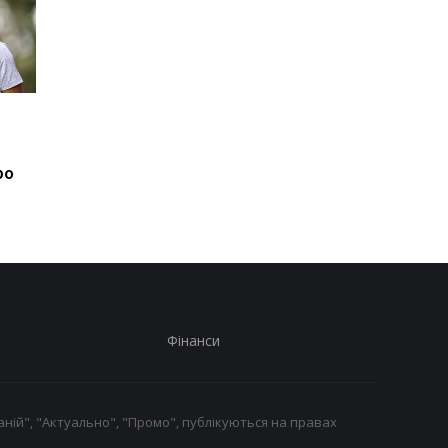
Алонсо веде
Ліверпуль і ПСЖ:
переговори щодо
боротьба за Барколя
мегаконтракту: у
триває, ціна питання
ро
гонитві за зірками
150 мільйонів євро
Формули-1
Фінанси
ній", "Актуально", "Промо", публікуються на правах