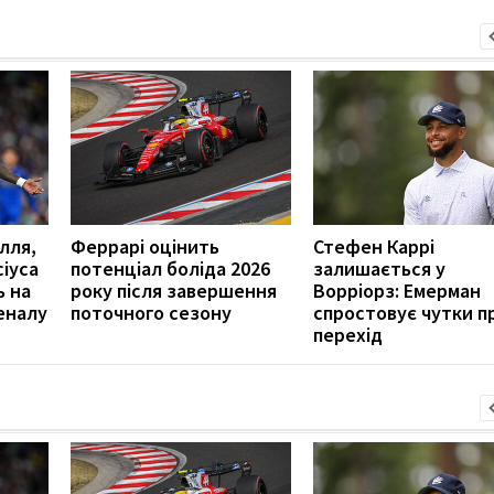
лля,
Феррарі оцінить
Стефен Каррі
сіуса
потенціал боліда 2026
залишається у
ь на
року після завершення
Ворріорз: Емерман
еналу
поточного сезону
спростовує чутки п
перехід