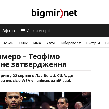
Афіша
Усі категорії
Хокей
Теніс
ММА
Авто
Кіберспорт
Екстрім
І
омеро – Теофімо
чне затвердження
рингу 22 серпня в Лас-Вегасі, США, де
за версією WBA у напівсередній вазі.