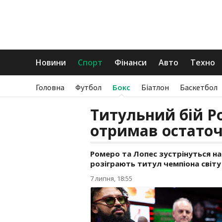
Новини
Спорт
Фінанси
Авто
Техно
Головна
Футбол
Бокс
Біатлон
Баскетбол
Титульний бій Р
отримав остато
Ромеро та Лопес зустрінуться на 
розіграють титул чемпіона світу 
7 липня, 18:55