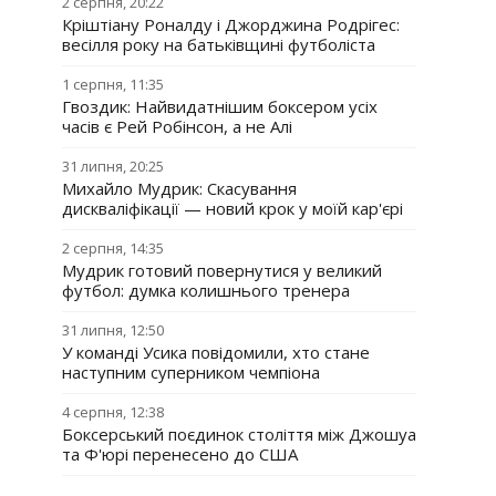
2 серпня, 20:22
Кріштіану Роналду і Джорджина Родрігес:
весілля року на батьківщині футболіста
1 серпня, 11:35
Гвоздик: Найвидатнішим боксером усіх
часів є Рей Робінсон, а не Алі
31 липня, 20:25
Михайло Мудрик: Скасування
дискваліфікації — новий крок у моїй кар'єрі
2 серпня, 14:35
Мудрик готовий повернутися у великий
футбол: думка колишнього тренера
31 липня, 12:50
У команді Усика повідомили, хто стане
наступним суперником чемпіона
4 серпня, 12:38
Боксерський поєдинок століття між Джошуа
та Ф'юрі перенесено до США