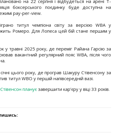
плановано на 22 серпня і відбудеться на арені T-
ляція боксерського поєдинку буде доступна на
ежимі pay-per-view.
іграно титул чемпіона світу за версією WBA у
лежить Ромеро. Для Лопеса цей бій стане першим у
ок у травні 2025 року, де переміг Райана Гарсію за
оював вакантний регулярний пояс WBA, після чого
на.
 січні цього року, де програв Шакуру Стівенсону за
тив титул WBO у першій напівсередній вазі.
у Стівенсон планує
завершити кар’єру у віці 33 років.
дпишись: