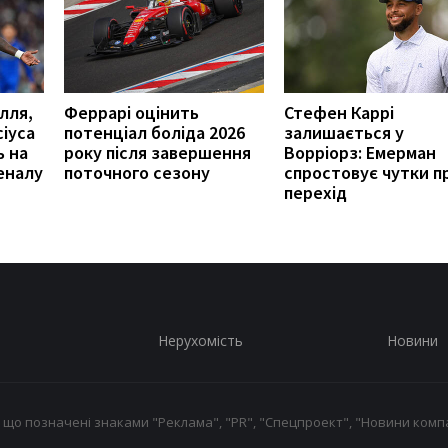
лля,
Феррарі оцінить
Стефен Каррі
сіуса
потенціал боліда 2026
залишається у
ь на
року після завершення
Ворріорз: Емерман
еналу
поточного сезону
спростовує чутки п
перехід
Нерухомість
Новини
 що позначені знаками "Реклама", "PR", "Спецпроект", "Новини компа