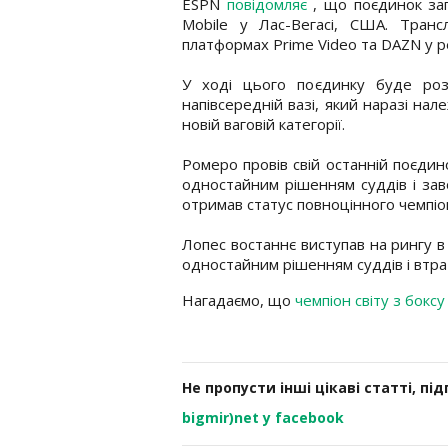
ESPN
повідомляє
, що поєдинок за
Mobile у Лас-Вегасі, США. Транс
платформах Prime Video та DAZN у р
У ході цього поєдинку буде роз
напівсередній вазі, який наразі на
новій ваговій категорії.
Ромеро провів свій останній поєдин
одностайним рішенням суддів і зав
отримав статус повноцінного чемпіо
Лопес востаннє виступав на рингу в
одностайним рішенням суддів і втра
Нагадаємо, що
чемпіон світу з бокс
Не пропусти інші цікаві статті, пі
bigmir)net у facebook