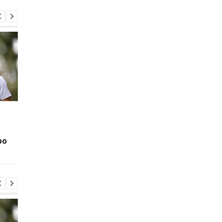
Алонсо веде
Ліверпуль і ПСЖ:
переговори щодо
боротьба за Барколя
мегаконтракту: у
триває, ціна питання
ро
гонитві за зірками
150 мільйонів євро
Формули-1