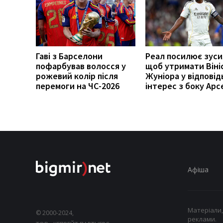
Гаві з Барселони
Реал посилює зуси
пофарбував волосся у
щоб утримати Віні
рожевий колір після
Жуніора у відповід
перемоги на ЧС-2026
інтерес з боку Арс
Афіша
Матеріали,
© 2000-2024,
реклами.