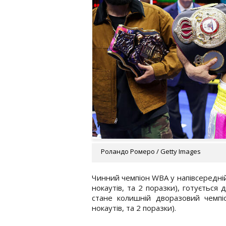
Роландо Ромеро / Getty Images
Чинний чемпіон WBA у напівсередній
нокаутів, та 2 поразки), готується
стане колишній дворазовий чемпі
нокаутів, та 2 поразки).