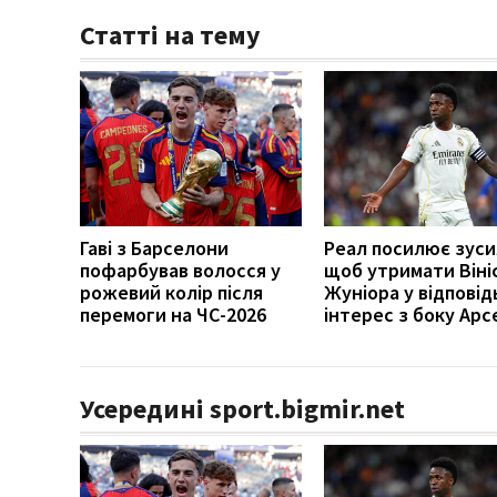
Статті на тему
Гаві з Барселони
Реал посилює зуси
пофарбував волосся у
щоб утримати Віні
рожевий колір після
Жуніора у відповід
перемоги на ЧС-2026
інтерес з боку Арс
Усередині sport.bigmir.net