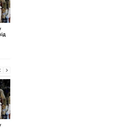
у
Леганес підписує
Тібо Куртуа
хід
контракт із воротарем
повертається до гри
Лукою Зіданом
підготовка до новог
сезону в Реалі
розпочалася
у
Леганес підписує
Тібо Куртуа