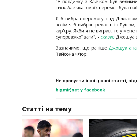
"У поєдинку з Кличком був великий
тиск. Але яка з моїх перемог була н
Я б вибрав перемогу над Ділліаном
потім я б вибрав реванш із Руїсом
кар’єру. Якби я не виграв, то у мен
суперважкої ваги", -
сказав
Джошуа в
Зазначимо, що раніше
Джошуа ана
Тайсона Ф'юрі.
Не пропусти інші цікаві статті, пі
bigmir)net у facebook
Статті на тему