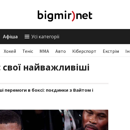
Афіша
Усі категорії
Хокей
Теніс
ММА
Авто
Кіберспорт
Екстрім
І
 свої найважливіші
 перемоги в боксі: поєдинки з Вайтом і