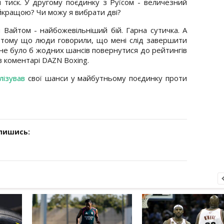
 тиск. У другому поєдинку з Руїсом - величезний
айкращою? Чи можу я вибрати дві?
 Вайтом - найбожевільніший бій. Гарна сутичка. А
, тому що люди говорили, що мені слід завершити
е не було б жодних шансів повернутися до рейтингів
 коментарі DAZN Boxing.
лізував
свої шанси у майбутньому поєдинку проти
дпишись: