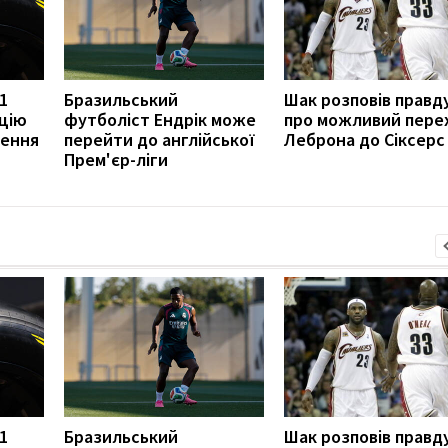
1
Бразильський
Шак розповів правд
цію
футболіст Ендрік може
про можливий пере
ження
перейти до англійської
Леброна до Сіксерс
Прем'єр-ліги
1
Бразильський
Шак розповів правд