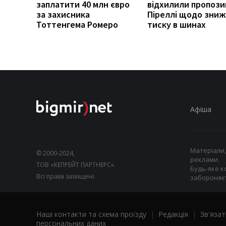
заплатити 40 млн євро
відхилили пропози
за захисника
Піреллі щодо зни
Тоттенгема Ромеро
тиску в шинах
Афіша
Матеріали,
© 2000-2024,
реклами.
ТОВ «КЕПРЕЙТ ПАРТНЕРС».
Будь-яке к
Всі права захищені.
забороняєт
Наші контакти та схема проїзду
|
Редакція
|
Зв'язат
персональних даних