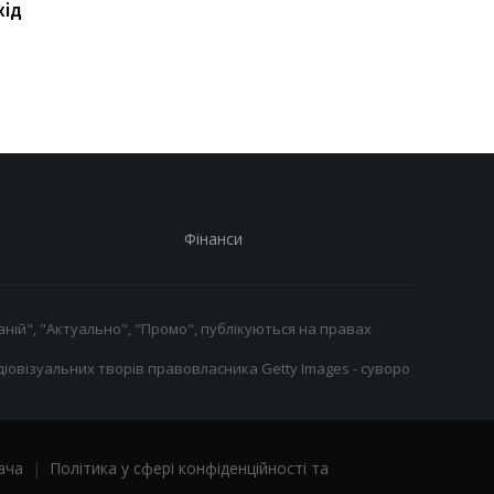
хід
контракт із воротарем
повертається до гри
Лукою Зіданом
підготовка до новог
сезону в Реалі
розпочалася
Фінанси
ній", "Актуально", "Промо", публікуються на правах
іовізуальних творів правовласника Getty Images - суворо
ача
|
Політика у сфері конфіденційності та