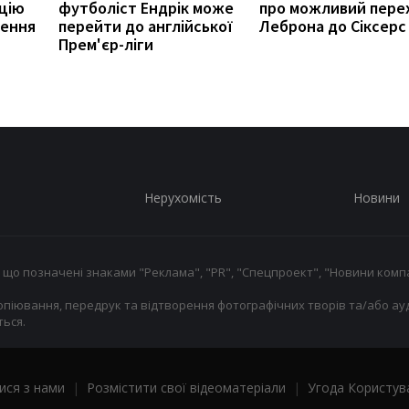
цію
футболіст Ендрік може
про можливий пере
ження
перейти до англійської
Леброна до Сіксерс
Прем'єр-ліги
Нерухомість
Новини
 що позначені знаками "Реклама", "PR", "Спецпроект", "Новини компа
опіювання, передрук та відтворення фотографічних творів та/або ауд
ься.
ися з нами
|
Розмістити свої відеоматеріали
|
Угода Користув