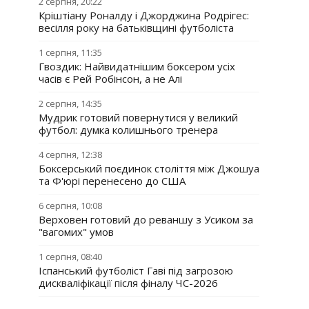
2 серпня, 20:22
Кріштіану Роналду і Джорджина Родрігес:
весілля року на батьківщині футболіста
1 серпня, 11:35
Гвоздик: Найвидатнішим боксером усіх
часів є Рей Робінсон, а не Алі
2 серпня, 14:35
Мудрик готовий повернутися у великий
футбол: думка колишнього тренера
4 серпня, 12:38
Боксерський поєдинок століття між Джошуа
та Ф'юрі перенесено до США
6 серпня, 10:08
Верховен готовий до реваншу з Усиком за
"вагомих" умов
1 серпня, 08:40
Іспанський футболіст Гаві під загрозою
дискваліфікації після фіналу ЧС-2026