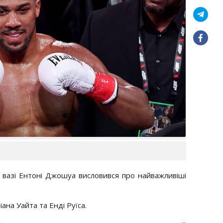
й вазі Ентоні Джошуа висловився про найважливіші
іана Уайта та Енді Руїса.