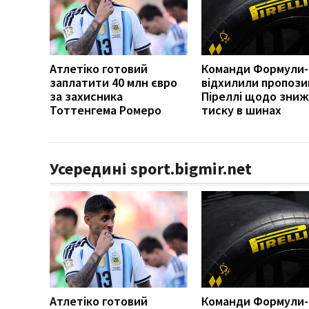
Атлетіко готовий
Команди Формули-
заплатити 40 млн євро
відхилили пропози
за захисника
Піреллі щодо зни
Тоттенгема Ромеро
тиску в шинах
Усередині sport.bigmir.net
Атлетіко готовий
Команди Формули-